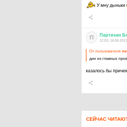
У мну дыньки
Партизан
Б
П
22:03, 19.08.202
От пользователя
ne
дин из главных про
казалось бы приче
СЕЙЧАС ЧИТАЮ