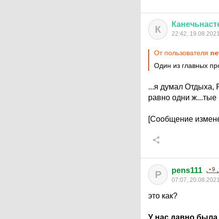
Канечьнаст
К
22:42, 19.08.202
От пользователя
ne
Один из главных пр
...я думал Отдыха,
равно одни ж...тые
[Сообщение измене
pens111
P
07:07, 20.08.202
это как?
У нас давно была 