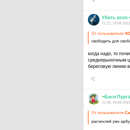
Убить
всех
21:21, 19.08.202
От пользователя
X
свободить для своб
когда надо, то поч
среднерыночным цен
береговую линию в
~
Бася
Пург
21:36, 19.08.202
От пользователя
Ca
расчехляй ужо арб