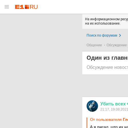
На информационном ресур
на их использование.
Поиск по форумам
Общение
Обсуждение 
Один из глав
Обсуждение новос
Убить
всех
21:17, 19.08.202
От пользователя
Гл
А я писал, што их н