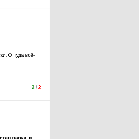
ки. Оттуда всё-
2
/
2
став парка, и