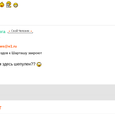
ога
1
ws@e1.ru
ездов к Шарташу закроют
м здесь шепулен??
Т