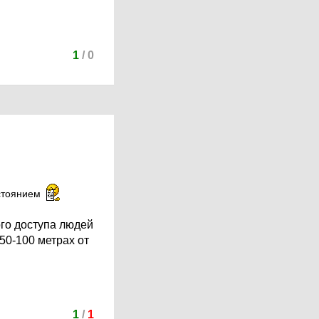
1
/
0
остоянием
ого доступа людей
 50-100 метрах от
1
/
1