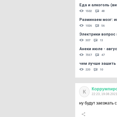
Еда и алкоголь (в
1502
48
Разминаем мозг: и
1026
56
Электрики вопрос 
307
13
Анеки июле - авгус
7337
47
чем лучше зашить 
220
10
Коррумпир
К
22:23, 19.08.202
ну будут заезжать 