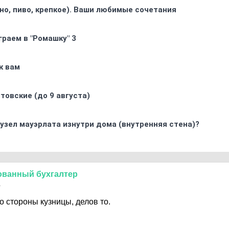
ино, пиво, крепкое). Ваши любимые сочетания
граем в "Ромашку" 3
к вам
товские (до 9 августа)
узел мауэрлата изнутри дома (внутренняя стена)?
ованный
бухгалтер
1
со стороны кузницы, делов то.