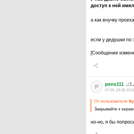
доступ к ней име
а как внучку проех
если у дедушки по 
[Сообщение измене
pens111
P
07:09, 20.08.202
От пользователя
Ху
Закрывайте к херам
но-но, я бы попрос