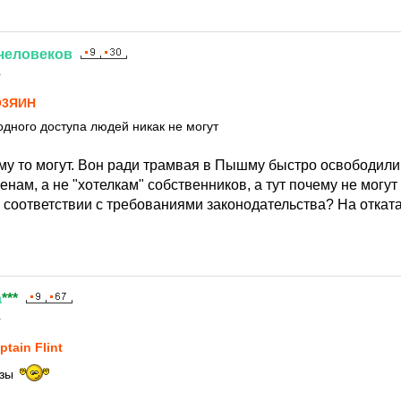
человеков
1
О3ЯИH
одного доступа людей никак не могут
ему то могут. Вон ради трамвая в Пышму быстро освободил
ам, а не "хотелкам" собственников, а тут почему не могут
 соответствии с требованиями законодательства? На отката
а
***
1
ptain Flint
узы