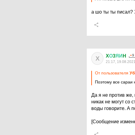
а шо ты ты писал? 
X
О
3
ЯИ
H
X
21:17, 19.08.202
От пользователя
Уб
Поэтому все сараи 
Да я не против же,
никак не могут со 
воды говорите. А п
[Сообщение измене