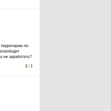
и территорию по
 освободит
х не заработать?
2
/
1