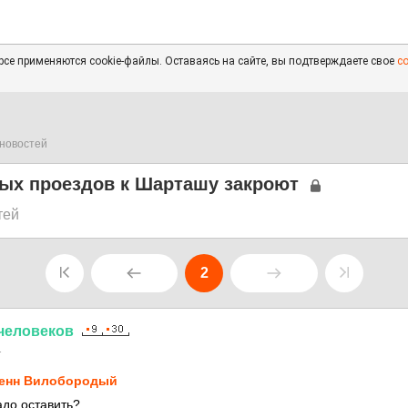
се применяются cookie-файлы. Оставаясь на сайте, вы подтверждаете свое
с
новостей
ных проездов к Шарташу закроют
тей
2
человеков
1
енн Вилобородый
адо оставить?