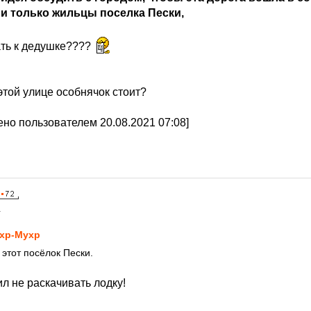
ли только жильцы поселка Пески,
ать к дедушке????
этой улице особнячок стоит?
но пользователем 20.08.2021 07:08]
1
хр-Мухр
 этот посёлок Пески.
ил не раскачивать лодку!