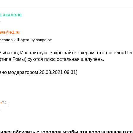
е
акалеле
1
ws@e1.ru
оездов к Шарташу закроют
 Рыбаков, Изоплитную. Закрывайте к херам этот посёлок Пес
 (типа Ромы) суются плюс остальная шалупень.
но модератором 20.08.2021 09:31]
1
идея обсудить с городом, чтобы эта дорога вошла в со