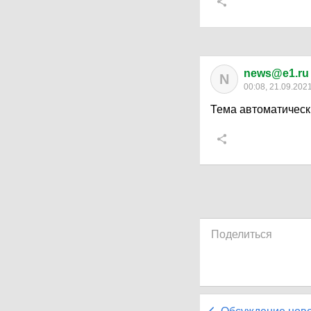
news@e1.ru
N
00:08, 21.09.202
Тема автоматическ
Поделиться