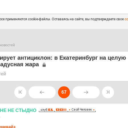
се применяются cookie-файлы. Оставаясь на сайте, вы подтверждаете свое
с
новостей
ирует антициклон: в Екатеринбург на целую
радусная жара
тей
67
НЕ
НЕ
СТЫДНО
1
нивайз