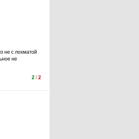
то не с лохматой
ьное не
2
/
2