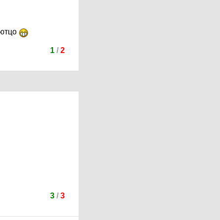
аютцо
1
/
2
3
/
3