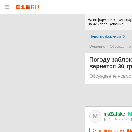
На информационном ресур
на их использование.
Поиск по форумам
Общение
Обсуждение 
Погоду заблок
вернется 30-г
Обсуждение новос
maZafaker
М
M
10:45, 20.08.202
От пользователя
Ще