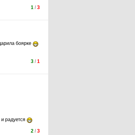
1
/
3
вдарила боярке
3
/
1
 и радуется
2
/
3