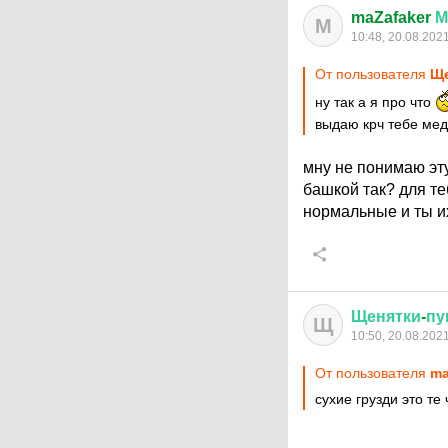
maZafaker
М
M
10:48, 20.08.202
От пользователя
Ще
ну так а я про что
выдаю крч тебе мед
мну не понимаю эт
башкой так? для те
нормальные и ты и
Щенятки
-
пу
Щ
10:50, 20.08.202
От пользователя
ma
сухие грузди это те