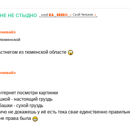
НЕ
НЕ
СТЫДНО
1
нивайз
 тюменской
астнегом из тюменской областе
нивайз
нтернет посмотри картинки
шкой - настоящий груздь
башки - сухой груздь
ичо не докажешь у иё есть тока свае единственно правильн
 не права была