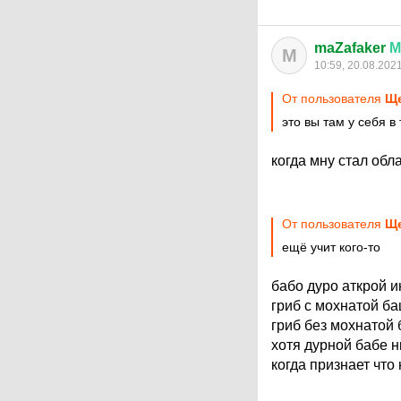
maZafaker
М
M
10:59, 20.08.202
От пользователя
Ще
это вы там у себя в
когда мну стал обл
От пользователя
Ще
ещё учит кого-то
бабо дуро аткрой и
гриб с мохнатой ба
гриб без мохнатой 
хотя дурной бабе н
когда признает что