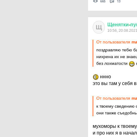
665
13
Щенятки
-
пу
Щ
10:56, 20.08.202
От пользователя
ma
поздравляю тебю б
нихрена их не знаеш
без лохматости
ннно
это вы там у себя 
От пользователя
ma
к твоему сведению с
они также съедобн
мухоморы к твоему
и про них я в нача