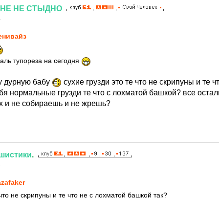
НЕ
НЕ
СТЫДНО
1
нивайз
аль тупореза на сегодня
у дурную бабу
сухие грузди это те что не скрипуны и те ч
бя нормальные грузди те что с лохматой башкой? все остал
х и не собираешь и не жрешь?
шистики
.
1
zafaker
 что не скрипуны и те что не с лохматой башкой так?