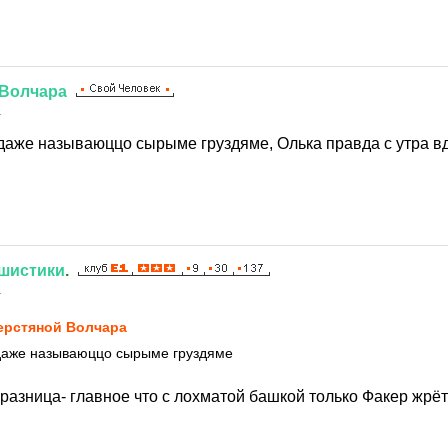
Волчара
1
 даже называюццо сырыме груздяме, Олька правда с утра 
шистики
.
1
рстяной Волчара
 даже называюццо сырыме груздяме
разница- главное что с лохматой башкой только Факер жрёт