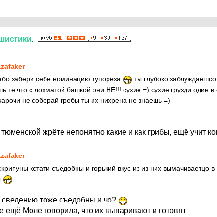
шистики
.
1
zafaker
або забери себе номинацию тупореза
ты глубоко заблуждаешсо 
ь те что с лохматой башкой они НЕ!!! сухие =) сухие грузди один в
карочи не соберай гребы ты их нихрена не знаешь =)
в тюменской жрёте непонятно какие и как грибы, ещё учит ко
zafaker
крипуны кстати съедобны и горький вкус из из них вымачиваетцо в 
ы
 сведению тоже съедобны и чо?
ле ещё Моле говорила, что их вываривают и готовят