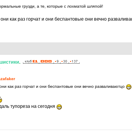
ормальные грузди, а те, которые с лохматой шляпой!
 они как раз горчат и они беспантовые они вечно развалив
шистики
.
1
zafaker
они как раз горчат и они беспантовые они вечно разваливаютцо
даль тупореза на сегодня