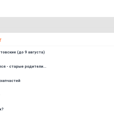
Т
товские (до 9 августа)
ся - старые родители...
 запчастей
0
х?