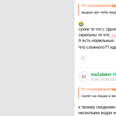
От пользователя
Ще
выдаю крч тебе мед
сухие те что с лдо
скрипуны те что,
А есть нормльные, 
Что сложного?? ид
maZafaker
М
M
10:54, 20.08.202
От пользователя
Ще
палят на языке и в
к твоему сведению 
нескольких водах 