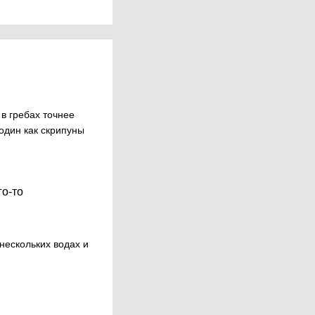
в гребах точнее
 один как скрипуны
го-то
нескольких водах и