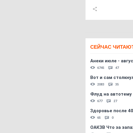
СЕЙЧАС ЧИТАЮ
Анеки июле - авгус
6745
47
Вот и сам столкнул
2083
35
Флуд на автотему
677
27
Здоровье после 4
65
0
ОАКЗВ Что за запа