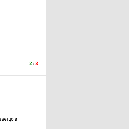
2
/
3
ваетцо в