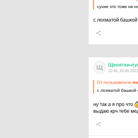
сухие это тоже не н
с лохматой башкой
Щенятки
-
пу
Щ
10:46, 20.08.202
От пользователя
ma
с лохматой башкой 
ну так а я про что
выдаю крч тебе ме