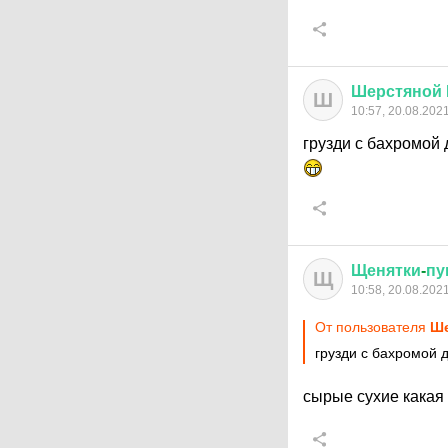
Шерстяной
Ш
10:57, 20.08.202
грузди с бахромой
Щенятки
-
пу
Щ
10:58, 20.08.202
От пользователя
Ше
грузди с бахромой
сырые сухие какая 