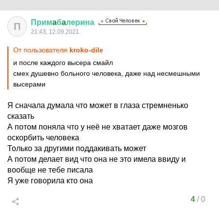
Прим
a
б
a
лерина
П
21:43, 12.09.2021
От пользователя
kroko-dile
и после каждого высера смайл
смех душевно больного человека, даже над несмешными
высерами
Я сначала думала что может в глаза стремненько
сказать
А потом поняла что у неё не хватает даже мозгов
оскорбить человека
Только за другими поддакивать может
А потом делает вид что она не это имела ввиду и
вообще не тебе писала
Я уже говорила кто она
4
/
0