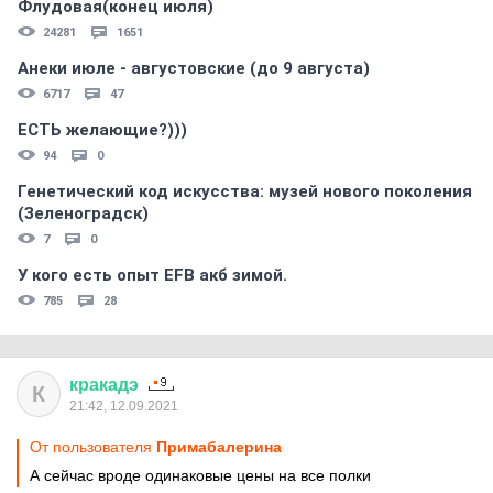
Флудовая(конец июля)
24281
1651
Анеки июле - августовские (до 9 августа)
6717
47
ЕСТЬ желающие?)))
94
0
Генетический код искусства: музей нового поколения
(Зеленоградск)
7
0
У кого есть опыт EFB акб зимой.
785
28
кракадэ
К
21:42, 12.09.2021
От пользователя
Примaбaлерина
А сейчас вроде одинаковые цены на все полки