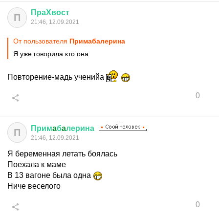
ПраХвост
П
21:46, 12.09.2021
От пользователя
Примaбaлерина
Я уже говорила кто она
Повторение-мадь ученийа
0
Прим
a
б
a
лерина
П
21:46, 12.09.2021
Я беременная летать боялась
Поехала к маме
В 13 вагоне была одна
Ниче веселого
0