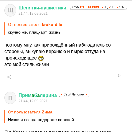
Щенятки
-
пушистики
.
Щ
21:44, 12.09.2021
От пользователя
kroko-dile
скучно же, плацкарт=жизнь
поэтому мну, как прирождённый наблюдатель со
стороны, выкупаю верхнюю и пырю оттуда на
происходящее
это мой стиль жизни
0
Прим
a
б
a
лерина
П
21:44, 12.09.2021
От пользователя
Zима
Нижняя всегда подороже верхней