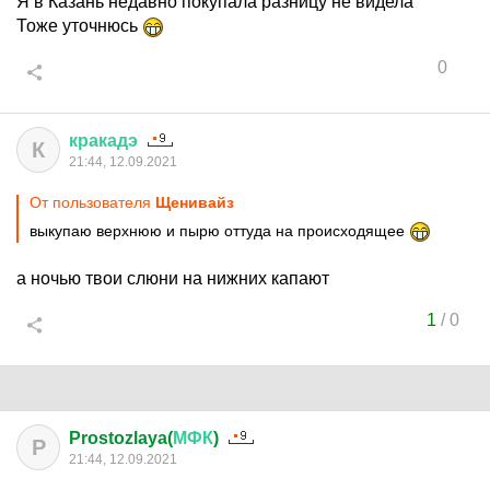
Я в Казань недавно покупала разницу не видела
Тоже уточнюсь
0
кракадэ
К
21:44, 12.09.2021
От пользователя
Щенивайз
выкупаю верхнюю и пырю оттуда на происходящее
а ночью твои слюни на нижних капают
1
/
0
Prostozlaya(
МФК
)
P
21:44, 12.09.2021