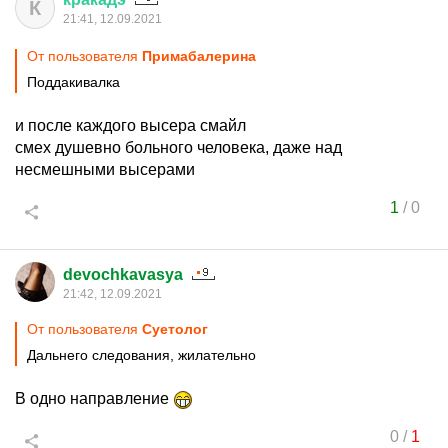
К
21:41, 12.09.2021
От пользователя
Примaбaлерина
Поддакивалка
и после каждого высера смайл
смех душевно больного человека, даже над
несмешными высерами
1
/
0
devochkavasya
21:42, 12.09.2021
От пользователя
Суетолог
Дальнего следования, жилательно
В одно направление
0
/
1