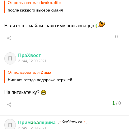
От пользователя
kroko-dile
после каждого высера смайл
Если есть смайлы, надо ими пользоваццо
0
ПраХвост
П
21:44, 12.09.2021
От пользователя
Zима
Нижняя всегда подороже верхней
На питикатечку?
1
/
0
Прим
a
б
a
лерина
П
21:45, 12.09.2021