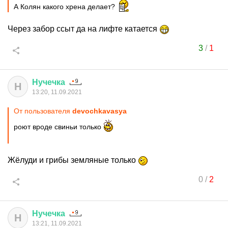
А Колян какого хрена делает?
Через забор ссыт да на лифте катается
3
/
1
Нучечка
Н
13:20, 11.09.2021
От пользователя
devochkavasya
роют вроде свиньи только
Жёлуди и грибы земляные только
0
/
2
Нучечка
Н
13:21, 11.09.2021