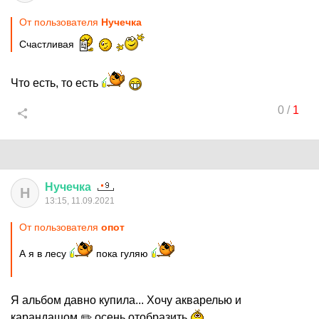
От пользователя
Нучечка
Счастливая
Что есть, то есть
0
/
1
Нучечка
Н
13:15, 11.09.2021
От пользователя
опот
А я в лесу
пока гуляю
Я альбом давно купила... Хочу акварелью и
карандашом ✏️ осень отобразить