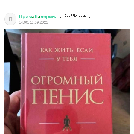
Прим
a
б
a
лерина
П
14:00, 11.09.2021