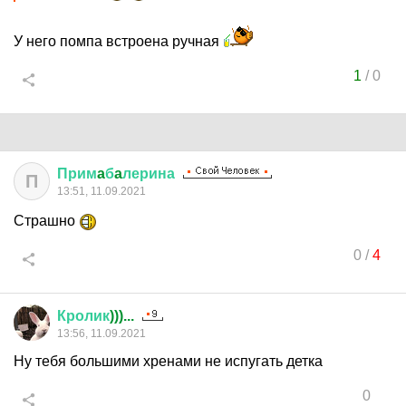
У него помпа встроена ручная
1
/
0
Прим
a
б
a
лерина
П
13:51, 11.09.2021
Страшно
0
/
4
Кролик
)))...
13:56, 11.09.2021
Ну тебя большими хренами не испугать детка
0