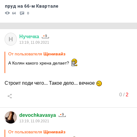
пруд на 66-м Квартале
64
0
Нучечка
Н
13:19, 11.09.2021
От пользователя
Щенивайз
А Колян какого хрена делает?
Строит поди чего... Такое дело... вечное
0
/
2
devochkavasya
13:19, 11.09.2021
От пользователя
Щенивайз