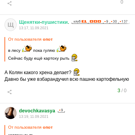
0
Щенятки
-
пушистики
.
Щ
13:17, 11.09.2021
От пользователя
опот
в лесу
пока гуляю
Сейчас буду ещё картоху рыть
А Колян какого хрена делает?
Давно бы уже взбарандучил всю пашню картофельную
3
/
0
devochkavasya
13:19, 11.09.2021
От пользователя
опот