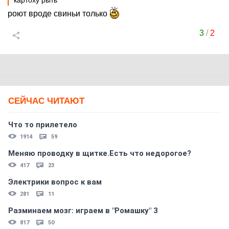
картоху рыть
роют вроде свиньи только
3
/
2
СЕЙЧАС ЧИТАЮТ
Что то прилетело
1914
59
Меняю проводку в щитке.Есть что недорогое?
417
23
Электрики вопрос к вам
281
11
Разминаем мозг: играем в "Ромашку" 3
817
50