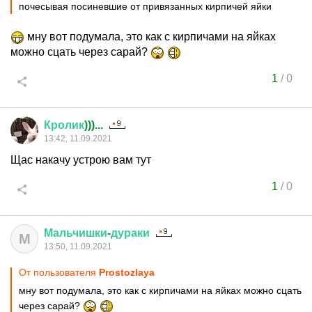
почесывая посиневшие от привязанных кирпичей яйки
мну вот подумала, это как с кирпичами на яйках
можно сцать через сарай?
1
/
0
Кролик
)))...
13:42, 11.09.2021
Щас накачу устрою вам тут
1
/
0
Мальчишки
-
дураки
М
13:50, 11.09.2021
От пользователя
Prostozlaya
мну вот подумала, это как с кирпичами на яйках можно сцать
через сарай?