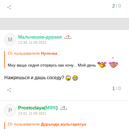
2
/
0
Мальчишки
-
дураки
М
13:39, 11.09.2021
От пользователя
Нучечка
Мну ваще седня оторвусь как хочу... Мой день
Нажрешься и дашь соседу?
1
/
0
Prostozlaya(
МФК
)
P
13:41, 11.09.2021
От пользователя
Дурында вульгаритус