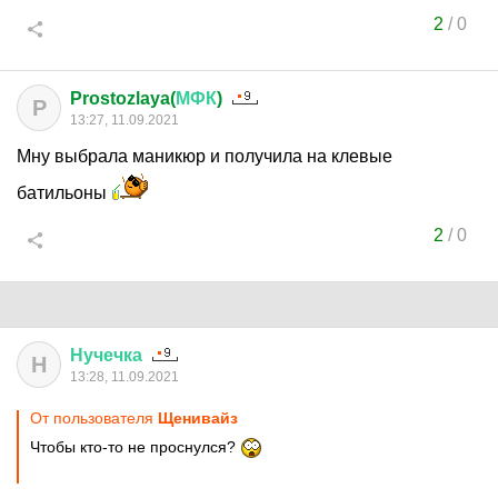
2
/
0
Prostozlaya(
МФК
)
P
13:27, 11.09.2021
Мну выбрала маникюр и получила на клевые
батильоны
2
/
0
Нучечка
Н
13:28, 11.09.2021
От пользователя
Щенивайз
Чтобы кто-то не проснулся?