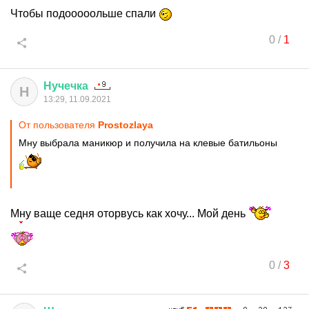
Чтобы подооооольше спали
0
/
1
Нучечка
Н
13:29, 11.09.2021
От пользователя
Prostozlaya
Мну выбрала маникюр и получила на клевые батильоны
Мну ваще седня оторвусь как хочу... Мой день
0
/
3