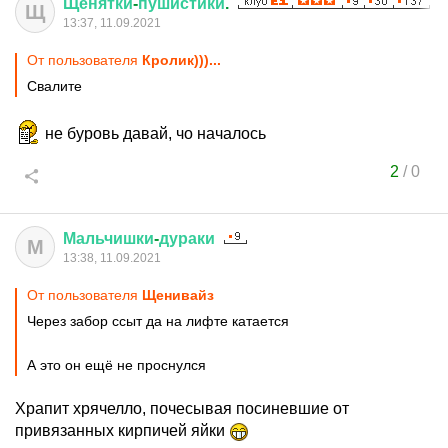
Щенятки
-
пушистики
.
Щ
13:37, 11.09.2021
От пользователя
Кролик)))...
Свалите
не буровь давай, чо началось
2
/
0
Мальчишки
-
дураки
М
13:38, 11.09.2021
От пользователя
Щенивайз
Через забор ссыт да на лифте катается
А это он ещё не проснулся
Храпит хрячелло, почесывая посиневшие от
привязанных кирпичей яйки