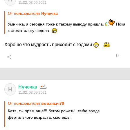
11:32, 03.09.2021
От пользователя
Нучечка
Умничка, я сегодня тоже к такому выводу пришла.
Пока
к стоматологу сидела.
Хорошо что мудрость приходит с годами
0
Нучечка
Н
11:32, 03.09.2021
От пользователя
вованыч79
Катя, ты прям аще!!! бегом рожать!! тебю вроде
фертильного возраста, смогешь!