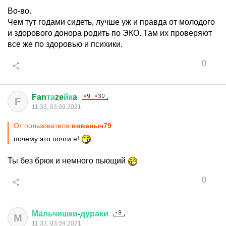
Во-во.
Чем тут годами сидеть, лучше уж и правда от молодого
и здорового донора родить по ЭКО. Там их проверяют
все же по здоровью и психики.
0
Fan
та
ze
йк
a
F
11:33, 03.09.2021
От пользователя
вованыч79
почему это почти я!
Ты без брюк и немного пьющий
0
Мальчишки
-
дураки
М
11:33, 03.09.2021