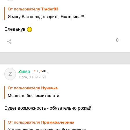
От пользователя
Trader83
Я могу Вас оплодотворить, Екатерина!!!
Блеванув
0
Z
има
Z
11:24, 03.09.2021
От пользователя
Нучечка
Меня это беспокоит кстати
Будет возможность - обязательно рожай
От пользователя
Примaбaлерина
У меня дочка не хотела что бы я рожала