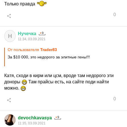
Только правда
0
Нучечка
Н
11:34, 03.09.2021
От пользователя
Trader83
За $10 000, это недорого за элитные гены!!!
Катя, сходи в кирм или цсм, вроде там недорого эти
доноры
Там прайсы есть, на сайте поди найти
можно.
0
devochkavasya
11:35, 03.09.2021