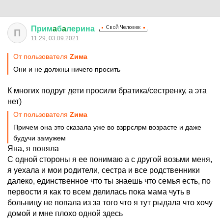
Прим
a
б
a
лерина
П
11:29, 03.09.2021
От пользователя
Zима
Они и не должны ничего просить
К многих подруг дети просили братика/сестренку, а эта
нет)
От пользователя
Zима
Причем она это сказала уже во взррслрм возрасте и даже
будучи замужем
Яна, я поняла
С одной стороны я ее понимаю а с другой возьми меня,
я уехала и мои родители, сестра и все родственники
далеко, единственное что ты знаешь что семья есть, по
первости я как то всем делилась пока мама чуть в
больницу не попала из за того что я тут рыдала что хочу
домой и мне плохо одной здесь