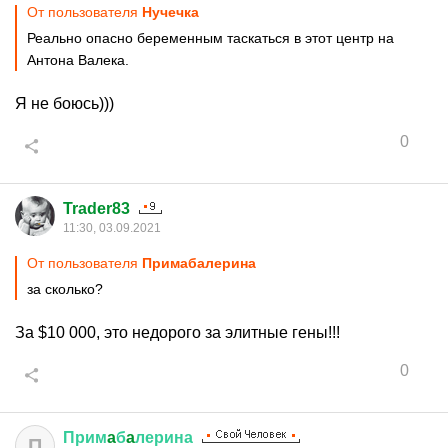
От пользователя
Нучечка
Реально опасно беременным таскаться в этот центр на
Антона Валека.
Я не боюсь)))
0
Trader83
11:30, 03.09.2021
От пользователя
Примaбaлерина
за сколько?
За $10 000, это недорого за элитные гены!!!
0
Прим
a
б
a
лерина
П