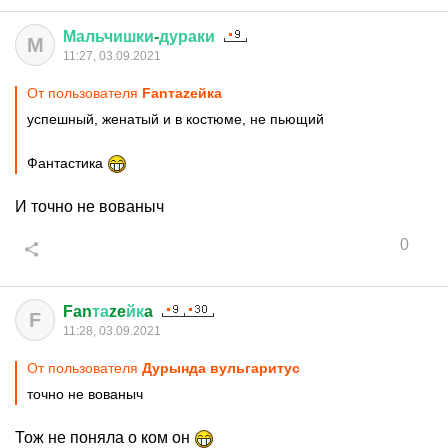
Мальчишки
-
дураки
М
11:27, 03.09.2021
От пользователя
Fanтаzeйкa
успешный, женатый и в костюме, не пьющий
Фантастика
И точно не вованыч
0
Fan
та
ze
йк
a
F
11:28, 03.09.2021
От пользователя
Дурында вульгаритус
точно не вованыч
Тож не поняла о ком он