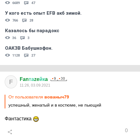
6689
47
У кого есть опыт EFB акб зимой.
766
28
Казалось бы парадокс
36
3
ОАКЗВ Бабушкофон.
1128
27
Fan
та
ze
йк
a
F
11:26, 03.09.2021
От пользователя
вованыч79
успешный, женатый и в костюме, не пьющий
Фантастика
0