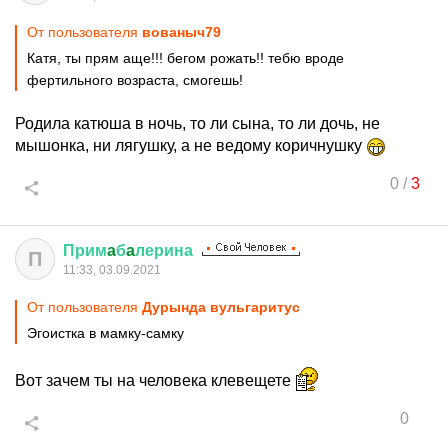
От пользователя
вованыч79
Катя, ты прям аще!!! бегом рожать!! тебю вроде
фертильного возраста, смогешь!
Родила катюша в ночь, то ли сына, то ли дочь, не
мышонка, ни лягушку, а не ведому коричнушку
0
/
3
Прим
a
б
a
лерина
П
11:33, 03.09.2021
От пользователя
Дурында вульгаритус
Эгоистка в мамку-самку
Вот зачем ты на человека клевещете
0