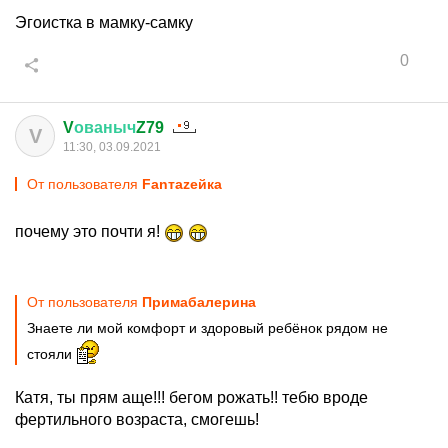
Эгоистка в мамку-самку
0
V
ованыч
Z79
V
11:30, 03.09.2021
От пользователя
Fanтаzeйкa
почему это почти я!
От пользователя
Примaбaлерина
Знаете ли мой комфорт и здоровый ребёнок рядом не
стояли
Катя, ты прям аще!!! бегом рожать!! тебю вроде
фертильного возраста, смогешь!