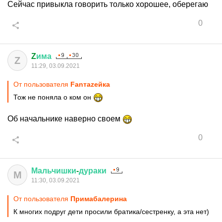
Сейчас привыкла говорить только хорошее, оберегаю
0
Z
има
Z
11:29, 03.09.2021
От пользователя
Fanтаzeйкa
Тож не поняла о ком он
Об начальнике наверно своем
0
Мальчишки
-
дураки
М
11:30, 03.09.2021
От пользователя
Примaбaлерина
К многих подруг дети просили братика/сестренку, а эта нет)