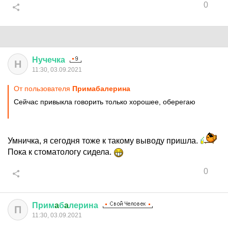
0
Нучечка
Н
11:30, 03.09.2021
От пользователя
Примaбaлерина
Сейчас привыкла говорить только хорошее, оберегаю
Умничка, я сегодня тоже к такому выводу пришла.
Пока к стоматологу сидела.
0
Прим
a
б
a
лерина
П
11:30, 03.09.2021