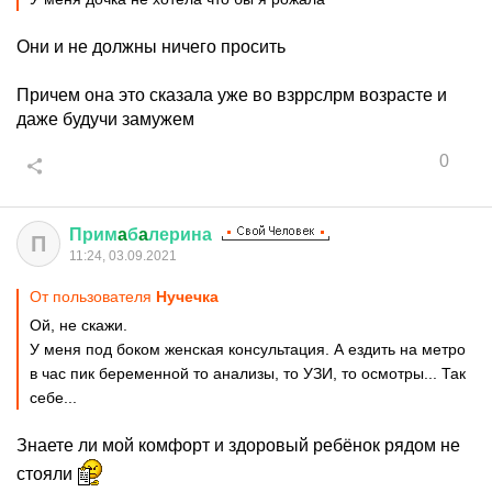
Они и не должны ничего просить
Причем она это сказала уже во взррслрм возрасте и
даже будучи замужем
0
Прим
a
б
a
лерина
П
11:24, 03.09.2021
От пользователя
Нучечка
Ой, не скажи.
У меня под боком женская консультация. А ездить на метро
в час пик беременной то анализы, то УЗИ, то осмотры... Так
себе...
Знаете ли мой комфорт и здоровый ребёнок рядом не
стояли