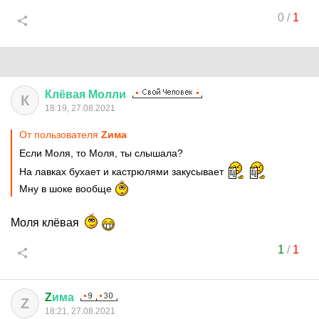
0
/
1
Клёвая
Молли
К
18:19, 27.08.2021
От пользователя
Zима
Если Моля, то Моля, ты слышала?
На лавках бухает и кастрюлями закусывает
Мну в шоке вообще
Моля клёвая
1
/
1
Z
има
Z
18:21, 27.08.2021