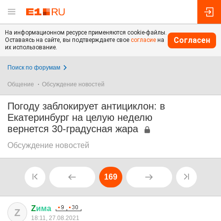
На информационном ресурсе применяются cookie-файлы.
Согласен
Оставаясь на сайте, вы подтверждаете свое
согласие
на
их использование.
Поиск по форумам
Общение
Обсуждение новостей
Погоду заблокирует антициклон: в
Екатеринбург на целую неделю
вернется 30-градусная жара
Обсуждение новостей
169
Z
има
Z
18:11, 27.08.2021