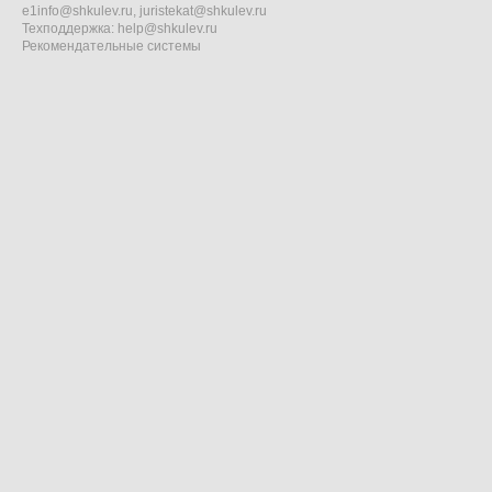
e1info@shkulev.ru
,
juristekat@shkulev.ru
Техподдержка:
help@shkulev.ru
Рекомендательные системы