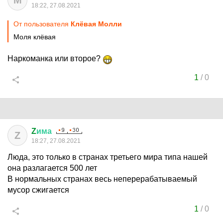
М
18:22, 27.08.2021
От пользователя
Клёвая Молли
Моля клёвая
Наркоманка или второе?
1
/
0
Z
има
Z
18:27, 27.08.2021
Люда, это только в странах третьего мира типа нашей
она разлагается 500 лет
В нормальных странах весь неперерабатываемый
мусор сжигается
1
/
0