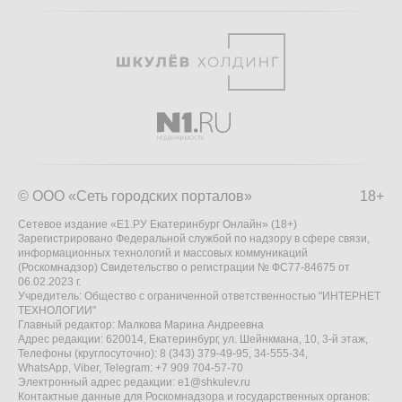
© ООО «Сеть городских порталов»
18+
Сетевое издание «Е1.РУ Екатеринбург Онлайн» (18+)
Зарегистрировано Федеральной службой по надзору в сфере связи,
информационных технологий и массовых коммуникаций
(Роскомнадзор) Свидетельство о регистрации № ФС77-84675 от
06.02.2023 г.
Учредитель: Общество с ограниченной ответственностью "ИНТЕРНЕТ
ТЕХНОЛОГИИ"
Главный редактор: Малкова Марина Андреевна
Адрес редакции: 620014, Екатеринбург, ул. Шейнкмана, 10, 3-й этаж,
Телефоны (круглосуточно): 8 (343) 379-49-95, 34-555-34,
WhatsApp, Viber, Telegram: +7 909 704-57-70
Электронный адрес редакции:
e1@shkulev.ru
Контактные данные для Роскомнадзора и государственных органов: