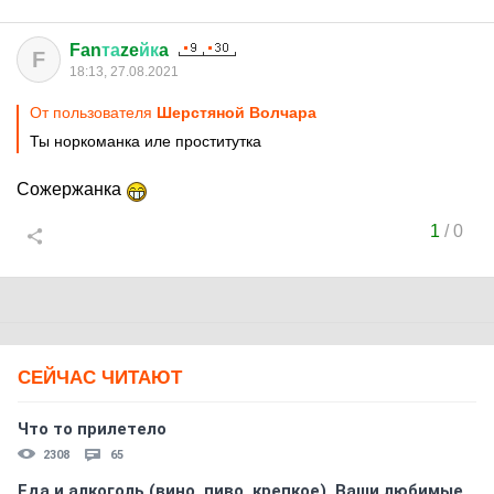
Fan
та
ze
йк
a
F
18:13, 27.08.2021
От пользователя
Шерстяной Волчара
Ты норкоманка иле проститутка
Сожержанка
1
/
0
СЕЙЧАС ЧИТАЮТ
Что то прилетело
2308
65
Еда и алкоголь (вино, пиво, крепкое). Ваши любимые