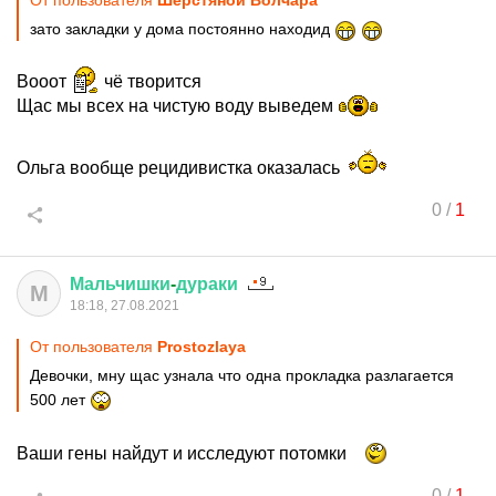
От пользователя
Шерстяной Волчара
зато закладки у дома постоянно находид
Вооот
чё творится
Щас мы всех на чистую воду выведем
Ольга вообще рецидивистка оказалась
0
/
1
Мальчишки
-
дураки
М
18:18, 27.08.2021
От пользователя
Prostozlaya
Девочки, мну щас узнала что одна прокладка разлагается
500 лет
Ваши гены найдут и исследуют потомки
0
/
1