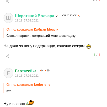
Шерстяной
Волчара
Ш
18:18, 27.08.2021
От пользователя
Клёвая Молли
Сказал паразит, сожравший мою шоколадку
Не дала зо попу подержаццо, конечно сожрал
1
/
1
Fan
та
ze
йк
a
F
18:18, 27.08.2021
От пользователя
kroko-dile
это
Ну и славно