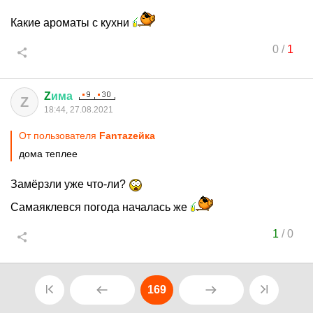
Какие ароматы с кухни
0
/
1
Z
има
Z
18:44, 27.08.2021
От пользователя
Fanтаzeйкa
дома теплее
Замёрзли уже что-ли?
Самаяклевся погода началась же
1
/
0
169