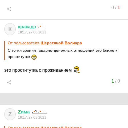
0
/
1
кракадэ
К
18:17, 27.08.2021
От пользователя
Шерстяной Волчара
С точки зрения товарно-денежных отношений это ближе к
проститутке
это проститутка с проживанием
1
/
0
Z
има
Z
18:17, 27.08.2021