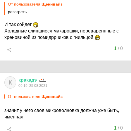
От пользователя
Щенивайз
разогреть
И так сойдет
Холодные слипшиеся макарошки, перевареннные с
хреновиной из помидррчиков с гнильцой
1
/
0
кракадэ
К
09:19, 25.08.2021
От пользователя
Щенивайз
значит у него своя микроволновка должна уже быть,
именная
1
/
0