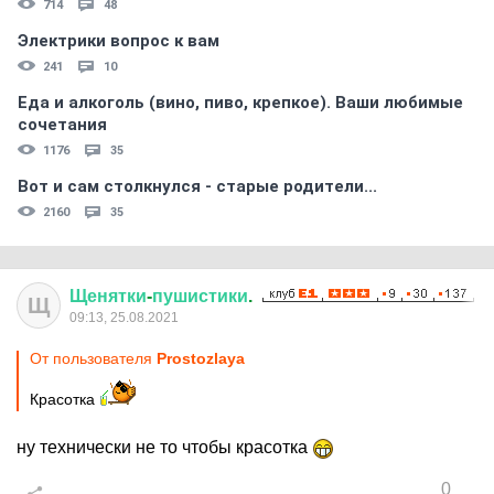
714
48
Электрики вопрос к вам
241
10
Еда и алкоголь (вино, пиво, крепкое). Ваши любимые
сочетания
1176
35
Вот и сам столкнулся - старые родители...
2160
35
Щенятки
-
пушистики
.
Щ
09:13, 25.08.2021
От пользователя
Prostozlaya
Красотка
ну технически не то чтобы красотка
0