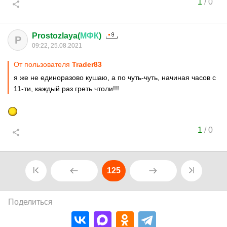
1
/
0
Prostozlaya(
МФК
)
P
09:22, 25.08.2021
От пользователя
Trader83
я же не единоразово кушаю, а по чуть-чуть, начиная часов с
11-ти, каждый раз греть чтоли!!!
1
/
0
125
Поделиться