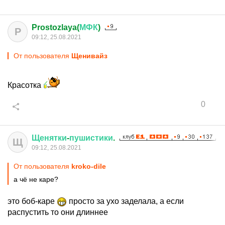
Prostozlaya(
МФК
)
P
09:12, 25.08.2021
От пользователя
Щенивайз
Красотка
0
Щенятки
-
пушистики
.
Щ
09:12, 25.08.2021
От пользователя
kroko-dile
а чё не каре?
это боб-каре
просто за ухо заделала, а если
распустить то они длиннее