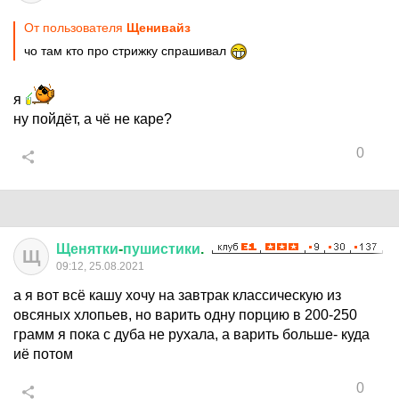
От пользователя
Щенивайз
чо там кто про стрижку спрашивал
я
ну пойдёт, а чё не каре?
0
Щенятки
-
пушистики
.
Щ
09:12, 25.08.2021
а я вот всё кашу хочу на завтрак классическую из
овсяных хлопьев, но варить одну порцию в 200-250
грамм я пока с дуба не рухала, а варить больше- куда
иё потом
0