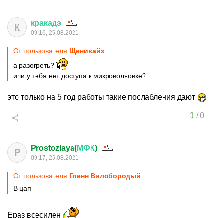
кракадэ
К
09:16, 25.08.2021
От пользователя
Щенивайз
а разогреть?
или у тебя нет доступа к микроволновке?
это только на 5 год работы такие послабления дают
1
/
0
Prostozlaya(
МФК
)
P
09:17, 25.08.2021
От пользователя
Гленн Вилобородый
В цап
Ераз всесилен