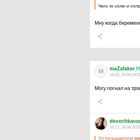
Чего то сплю и сплю
Мну когда беремен
maZafaker
М
M
14:12, 16.08.202
Могу погнал на тр
devochkava
14:13, 16.08.202
От пользователя
оп