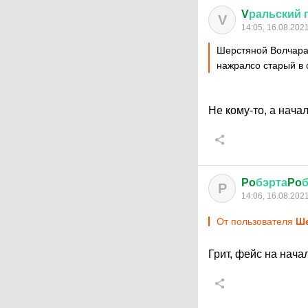
V
ральский
V
14:05, 16.08.202
Шерстяной Волчар
нажралсо старый в 
Не кому-то, а нача
Po
бэрта
Po
P
14:06, 16.08.202
От пользователя
Ше
Грит, фейс на нача