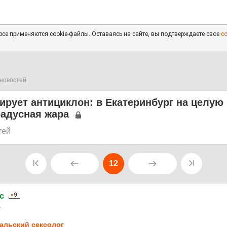
се применяются cookie-файлы. Оставаясь на сайте, вы подтверждаете свое
с
новостей
ирует антициклон: в Екатеринбург на целую
радусная жара
тей
12
c
1
альский сексолог