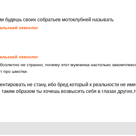
и будешь своих собратьев мотоклубней называть
альский сексолог
альский сексолог
абсолютно не странно, почему этот мужчинка настолько закомплек
ит про шмотки.
ентировать не стану, ибо бред который к реальности не име
 таким образом ты хочешь возвысить себя в глазах других,т