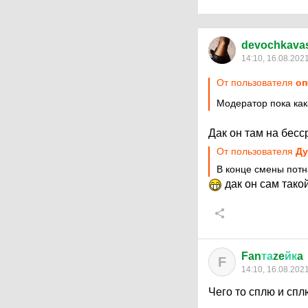
devochkava
14:10, 16.08.202
От пользователя
оп
Модератор пока как
Дак он там на бес
От пользователя
Ду
В конце смены потн
дак он сам такой
Fan
та
ze
йк
a
F
14:10, 16.08.202
Чего то сплю и сплю