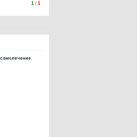
1
/
1
 самолечение.