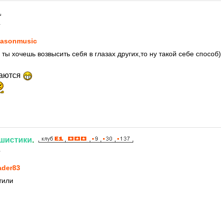
1
asonmusic
ты хочешь возвысить себя в глазах других,то ну такой себе способ)
маются
шистики
.
1
ader83
тили