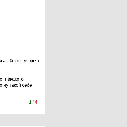
сован, боится женщин
ет никакого
о ну такой себе
1
/
4