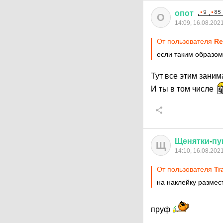
опот
О
14:09, 16.08.202
От пользователя
Re
если таким образом 
Тут все этим зани
И ты в том числе
Щенятки
-
пу
Щ
14:10, 16.08.202
От пользователя
Tr
на наклейку размес
пруф