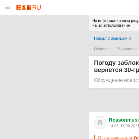
На информационном ресур
на их использование.
Поиск по форумам
Общение
Обсуждение 
Погоду заблок
вернется 30-г
Обсуждение новос
Reasonmusi
R
14:05, 16.08.202
От пользователя
Ур