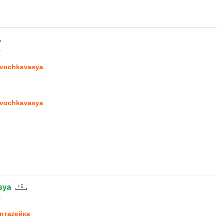
1
vochkavasya
vochkavasya
sya
1
nтаzeйкa