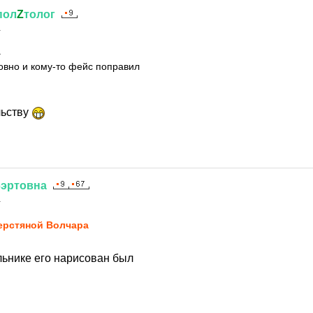
пол
Z
толог
1
а
овно и кому-то фейс поправил
льству
бэртовна
1
рстяной Волчара
льнике его нарисован был