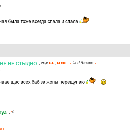
...
ная была тоже всегда спала и спала
НЕ
НЕ
СТЫДНО
1
онвае щас всех баб за жопы перещупаю
sya
1
от