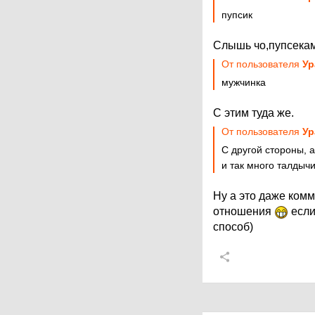
пупсик
Слышь чо,пупсекам
От пользователя
Ур
мужчинка
С этим туда же.
От пользователя
Ур
С другой стороны, 
и так много талдыч
Ну а это даже комм
отношения
если
способ)