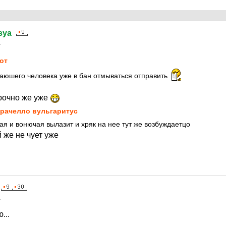
sya
1
от
аюшего человека уже в бан отмываться отправить
срочно же уже
рачелло вульгаритус
ая и вонючая вылазит и хряк на нее тут же возбуждаетцо
 же не чует уже
1
...