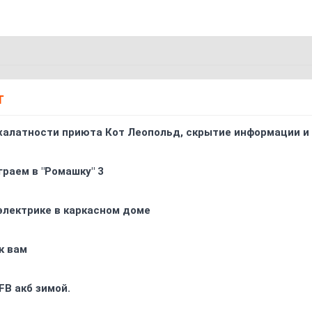
Т
 халатности приюта Кот Леопольд, скрытиe информации и
граем в "Ромашку" 3
электрике в каркасном доме
к вам
FB акб зимой.