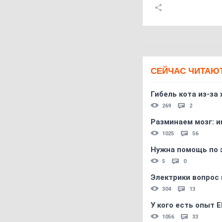
СЕЙЧАС ЧИТАЮ
Гибель кота из-за
269
2
Разминаем мозг: и
1025
56
Нужна помощь по 
5
0
Электрики вопрос 
304
13
У кого есть опыт E
1056
33