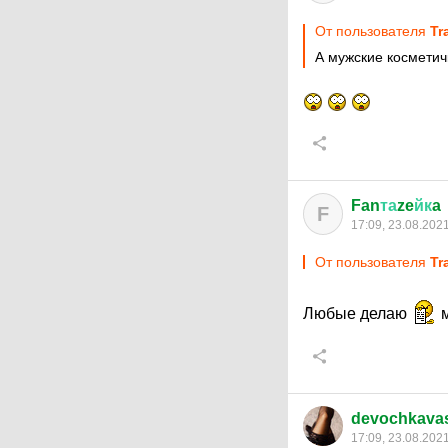
От пользователя
Tr
А мужские косметич
Fan
та
ze
йк
a
F
17:09, 23.08.202
От пользователя
Tr
Любые делаю
м
devochkava
17:09, 23.08.202