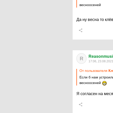
весноосеней
Да ну весна то клё
Reasonmusi
R
17:06, 23.08.202
От пользователя
Кл
Если б нам устроил
весноосеней
Я согласен на меся