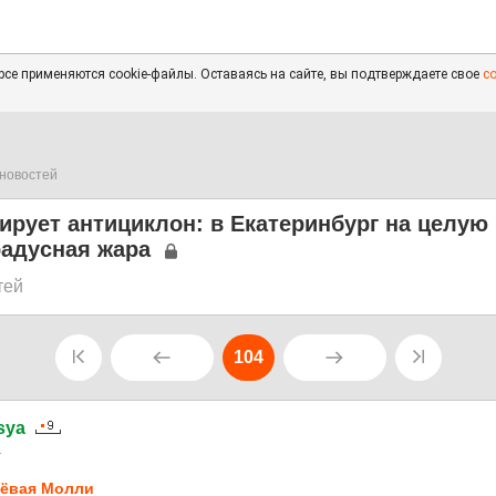
се применяются cookie-файлы. Оставаясь на сайте, вы подтверждаете свое
с
новостей
ирует антициклон: в Екатеринбург на целую
радусная жара
тей
104
sya
1
ёвая Молли