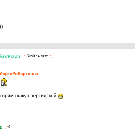
0
))
Волчара
1
бэртаPoбэртовна
 прям скакун персидскей
c
1