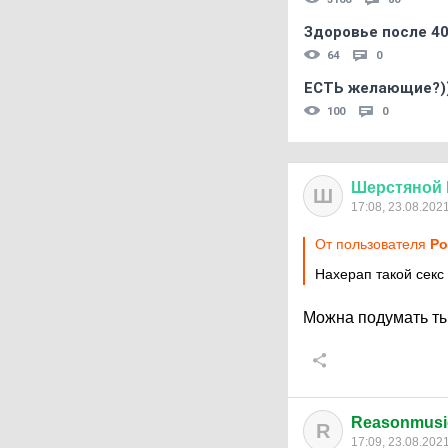
Здоровье после 4
64
0
ЕСТЬ желающие?)
100
0
Шерстяной
Ш
17:08, 23.08.202
От пользователя
Po
Нахерап такой секс
Можна подумать ты
Reasonmusi
R
17:09, 23.08.202