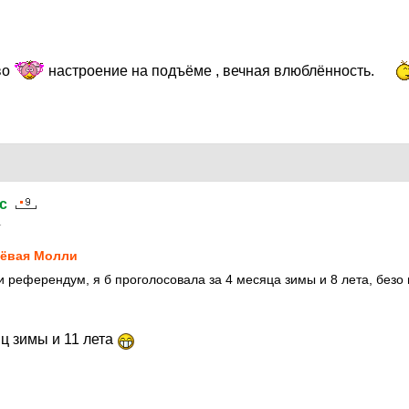
во
настроение на подъёме , вечная влюблённость.
c
1
ёвая Молли
и референдум, я б проголосовала за 4 месяца зимы и 8 лета, безо 
ц зимы и 11 лета