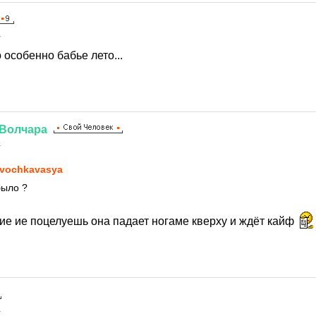
1
 особенно бабье лето...
Волчара
1
vochkavasya
было ?
кие ие поцелуешь она падает ногаме кверху и ждёт кайф
1