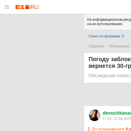
На информационном ресур
на их использование.
Поиск по форумам
Общение
Обсуждение 
Погоду заблок
вернется 30-г
Обсуждение новос
devochkava
17:05, 23.08.202
От пользователя
Кл