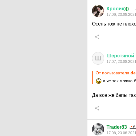
Кролик
)))...
17:06, 23.08.202
Осень тож не плохо
Шерстяной
Ш
17:07, 23.08.202
От пользователя
de
а че так можно 
Да все же бапы та
Trader83
17:08, 23.08.202