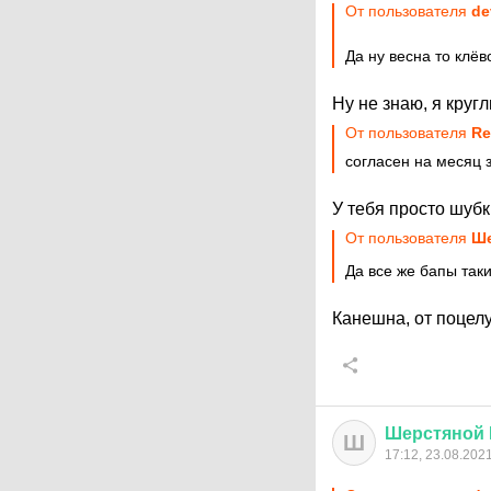
От пользователя
de
Да ну весна то клё
Ну не знаю, я кру
От пользователя
Re
согласен на месяц 
У тебя просто шубк
От пользователя
Ше
Да все же бапы так
Канешна, от поцел
Шерстяной
Ш
17:12, 23.08.202