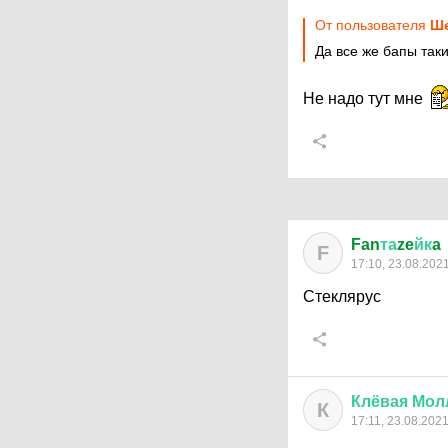
От пользователя
Ше
Да все же бапы так
Не надо тут мне
Fan
та
ze
йк
a
F
17:10, 23.08.202
Стеклярус
Клёвая
Мол
К
17:11, 23.08.202