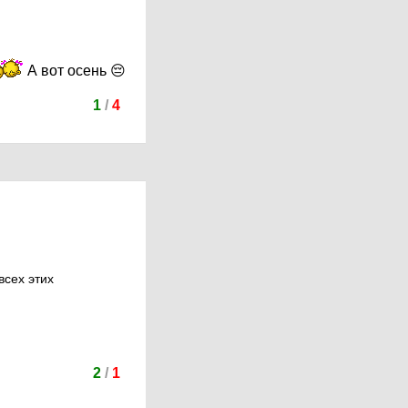
А вот осень 😔
1
/
4
всех этих
2
/
1