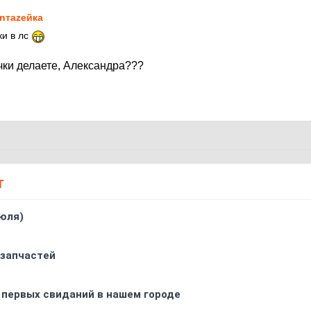
nтаzeйкa
ки в лс
чки делаете, Александра???
Т
юля)
 запчастей
 первых свиданий в нашем городе