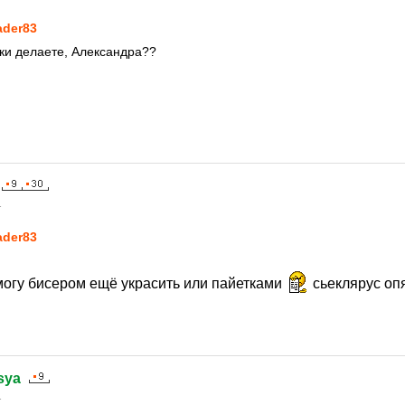
ader83
ки делаете, Александра??
1
ader83
огу бисером ещё украсить или пайетками
сьеклярус оп
sya
1