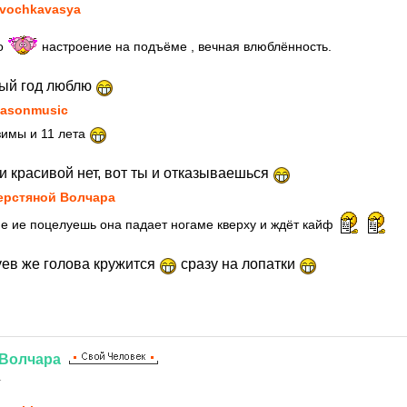
vochkavasya
во
настроение на подъёме , вечная влюблённость.
глый год люблю
asonmusic
зимы и 11 лета
и красивой нет, вот ты и отказываешься
рстяной Волчара
ие ие поцелуешь она падает ногаме кверху и ждёт кайф
уев же голова кружится
сразу на лопатки
Волчара
1