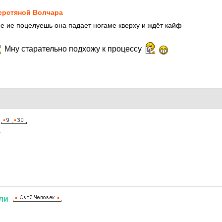
рстяной Волчара
ие ие поцелуешь она падает ногаме кверху и ждёт кайф
Мну старательно подхожу к процессу
1
ли
1