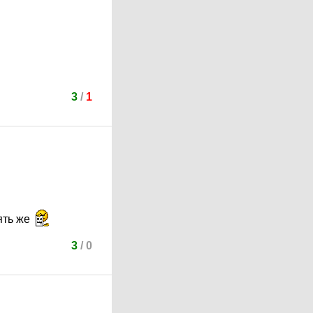
3
/
1
ять же
3
/
0