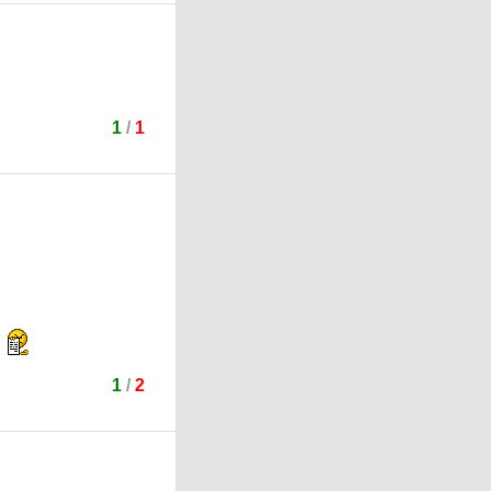
1
/
1
1
/
2