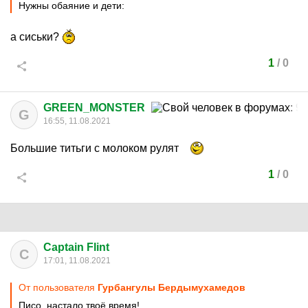
Нужны обаяние и дети:
а сиськи?
1
/
0
GREEN_MONSTER
G
16:55, 11.08.2021
Большие титьги с молоком рулят
1
/
0
Captain Flint
C
17:01, 11.08.2021
От пользователя
Гурбангулы Бердымухамедов
Писо, настало твоё время!