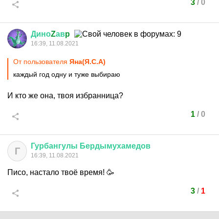
3
/
0
Дино
Z
ав
p
16:39, 11.08.2021
От пользователя
Яна(Я.С.А)
каждый год одну и туже выбираю
И кто же она, твоя избранница?
1
/
0
Гурбангулы
Бердымухамедов
Г
16:39, 11.08.2021
Писо, настало твоё время! 🥳
3
/
1