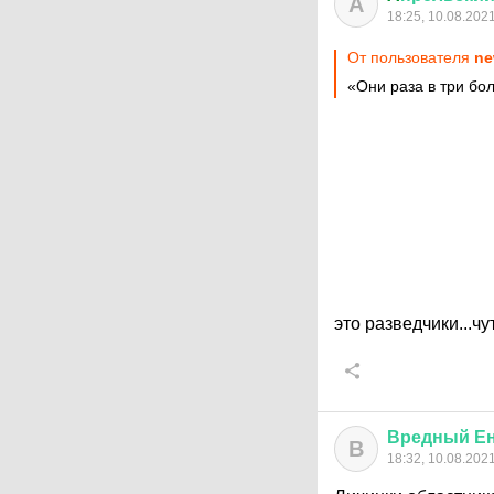
A
18:25, 10.08.202
От пользователя
ne
«Они раза в три бо
это разведчики...ч
Вредный
Е
В
18:32, 10.08.202