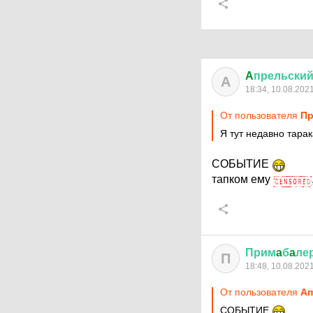
A
прельски
A
18:34, 10.08.202
От пользователя
Пр
Я тут недавно тара
СОБЫТИЕ
тапком ему
Прим
a
б
a
ле
П
18:48, 10.08.202
От пользователя
Aп
СОБЫТИЕ