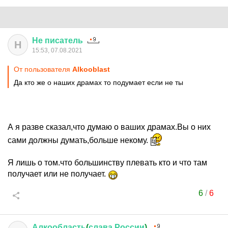
Не
писатель
Н
15:53, 07.08.2021
От пользователя
Alkooblast
Да кто же о наших драмах то подумает если не ты
А я разве сказал,что думаю о ваших драмах.Вы о них
сами должны думать,больше некому.
Я лишь о том.что большинству плевать кто и что там
получает или не получает.
6
/
6
Алкообласть
(
слава
России
)