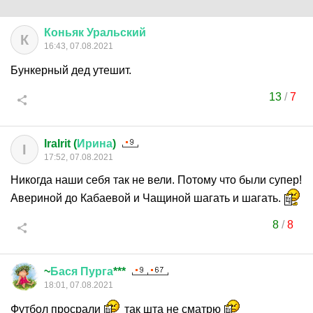
Коньяк
Уральский
К
16:43, 07.08.2021
Бункерный дед утешит.
13
/
7
IraIrit (
Ирина
)
I
17:52, 07.08.2021
Никогда наши себя так не вели. Потому что были супер!
Авериной до Кабаевой и Чащиной шагать и шагать.
8
/
8
~
Бася
Пурга
***
18:01, 07.08.2021
Футбол просрали
так шта не сматрю