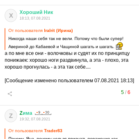
Хороший
Ник
Х
18:13, 07.08.2021
От пользователя
IraIrit (Ирина)
Никогда наши себя так не вели. Потому что были супер!
Авериной до Кабаевой и Чащиной шагать и шагать.
а по мне все они - волочковы и судят их по принципцу
понижаек: хорошо ноги раздвинула, а эта - плохо, эта
хорошо прогнулась - а эта так себе....
[Сообщение изменено пользователем 07.08.2021 18:13]
5
/
6
Z
има
Z
19:32, 07.08.2021
От пользователя
Trader83
Почему, Яна, почему нельзя признать поражение как