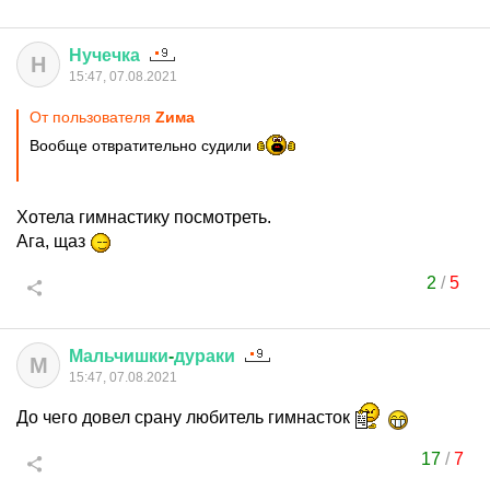
Нучечка
Н
15:47, 07.08.2021
От пользователя
Zима
Вообще отвратительно судили
Хотела гимнастику посмотреть.
Ага, щаз
2
/
5
Мальчишки
-
дураки
М
15:47, 07.08.2021
До чего довел срану любитель гимнасток
17
/
7