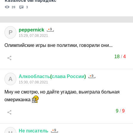
Казалось бы парадокс
39
3
peppernick
P
15:29, 07.08.2021
Олимпийские игры вне политики, говорили они...
18
/
4
Алкообласть
(
слава
России
)
А
15:30, 07.08.2021
Мну не смотрю, но дайте угадаю, выиграла больная
омериканка
9
/
9
Не
писатель