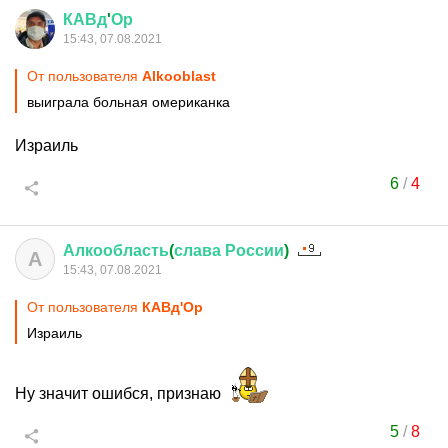
КАВд
'
Ор
15:43, 07.08.2021
От пользователя
Alkooblast
выиграла больная омериканка
Израиль
6
/
4
Алкообласть
(
слава
России
)
А
15:43, 07.08.2021
От пользователя
КАВд'Ор
Израиль
Ну значит ошибся, признаю
5
/
8