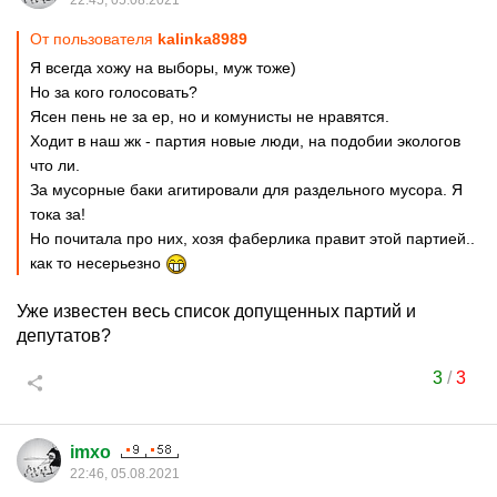
22:45, 05.08.2021
От пользователя
kalinka8989
Я всегда хожу на выборы, муж тоже)
Но за кого голосовать?
Ясен пень не за ер, но и комунисты не нравятся.
Ходит в наш жк - партия новые люди, на подобии экологов
что ли.
За мусорные баки агитировали для раздельного мусора. Я
тока за!
Но почитала про них, хозя фаберлика правит этой партией..
как то несерьезно
Уже известен весь список допущенных партий и
депутатов?
3
/
3
imxo
22:46, 05.08.2021