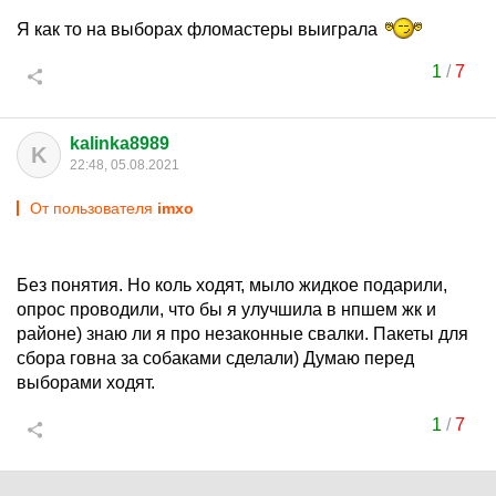
Я как то на выборах фломастеры выиграла
1
/
7
kalinka8989
K
22:48, 05.08.2021
От пользователя
imxo
Без понятия. Но коль ходят, мыло жидкое подарили,
опрос проводили, что бы я улучшила в нпшем жк и
районе) знаю ли я про незаконные свалки. Пакеты для
сбора говна за собаками сделали) Думаю перед
выборами ходят.
1
/
7