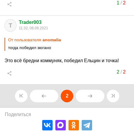
1
/
2
Trader003
T
11:32, 06.08.2021
От пользователя
anomalia
тогда победил зюгано
Это всё бредни коммуняк, победил Ельцин и точка!
2
/
2
2
Поделиться