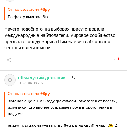
От пользователя
+Spy
По факту выиграл Зю
Ничего подобного, на выборах присутствовали
международные наблюдатели, мировое сообщество
признало победу Бориса Николаевича абсолютно
честной и легитимной.
1
/
6
обманутый
дольщик
О
11:23, 06.08.2021
От пользователя
+Spy
Зюганов еще в 1996 году фактически отказался от власти,
испугался. Его вполне устраивает роль второго плана в
госдуме
Ничего, мы его заставим выйти на первый план.
А