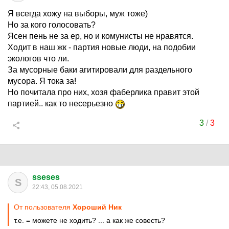
Я всегда хожу на выборы, муж тоже)
Но за кого голосовать?
Ясен пень не за ер, но и комунисты не нравятся.
Ходит в наш жк - партия новые люди, на подобии
экологов что ли.
За мусорные баки агитировали для раздельного
мусора. Я тока за!
Но почитала про них, хозя фаберлика правит этой
партией.. как то несерьезно
3
/
3
sseses
S
22:43, 05.08.2021
От пользователя
Хороший Ник
т.е. = можете не ходить? ... а как же совесть?