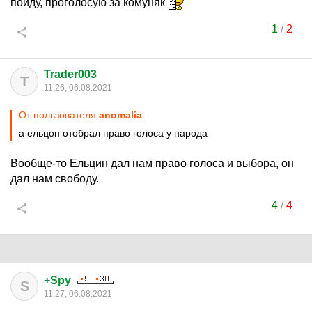
пойду, проголосую за комуняк
1
/
2
Trader003
T
11:26, 06.08.2021
От пользователя
anomalia
а ельцон отобрал право голоса у народа
Вообще-то Ельцин дал нам право голоса и выбора, он
дал нам свободу.
4
/
4
+Spy
S
11:27, 06.08.2021