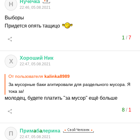
Нучечка
Н
22:46, 05.08.2021
Выборы
Придется опять тащицо
1
/
7
Хороший
Ник
Х
22:47, 05.08.2021
От пользователя
kalinka8989
За мусорные баки агитировали для раздельного мусора. Я
тока за!
молодец, будете платить "за мусор" ещё больше
8
/
1
Прим
a
б
a
лерина
П
22:47, 05.08.2021