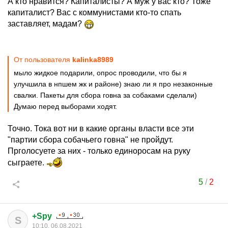
А кто нравится? Капиталисты? А муж у вас кто? Тоже
капиталист? Вас с коммунистами кто-то спать
заставляет, мадам?
От пользователя
kalinka8989
мыло жидкое подарили, опрос проводили, что бы я
улучшила в нпшем жк и районе) знаю ли я про незаконные
свалки. Пакеты для сбора говна за собаками сделали)
Думаю перед выборами ходят.
Точно. Тока вот ни в какие органы власти все эти
"партии сбора собачьего говна" не пройдут.
Прголосуете за них - только единоросам на руку
сыграете.
5
/
2
+Spy
S
10:10, 06.08.2021