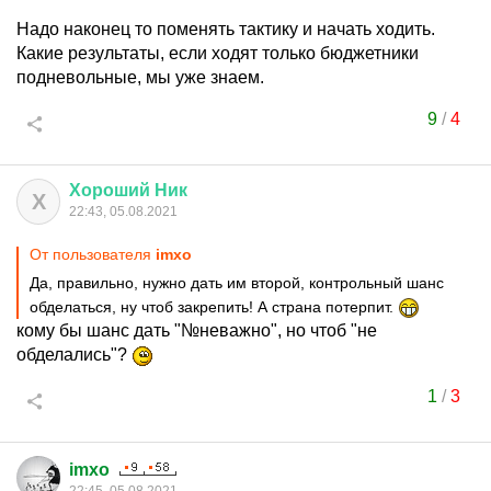
Надо наконец то поменять тактику и начать ходить.
Какие результаты, если ходят только бюджетники
подневольные, мы уже знаем.
9
/
4
Хороший
Ник
Х
22:43, 05.08.2021
От пользователя
imxo
Да, правильно, нужно дать им второй, контрольный шанс
обделаться, ну чтоб закрепить! А страна потерпит.
кому бы шанс дать "№неважно", но чтоб "не
обделались"?
1
/
3
imxo