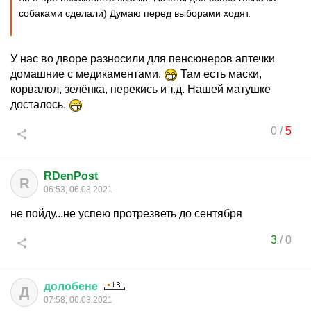
собаками сделали) Думаю перед выборами ходят.
У нас во дворе разносили для пенсюнеров аптечки
домашние с медикаментами.
Там есть маски,
корвалол, зелёнка, перекись и т.д. Нашей матушке
досталось.
0
/
5
RDenPost
R
06:53, 06.08.2021
не пойду...не успею протрезветь до сентября
3
/
0
долобене
Д
07:58, 06.08.2021