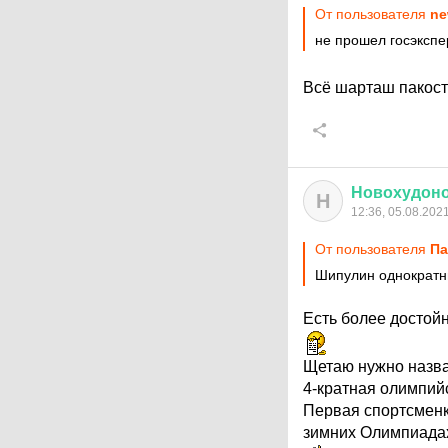
От пользователя
ne
не прошел госэкспе
Всё шарташ пакос
Новохудон
Н
12:36, 05.08.202
От пользователя
Па
Шипулин однократн
Есть более достой
Щетаю нужно назва
4-кратная олимпий
Первая спортсменка
зимних Олимпиада