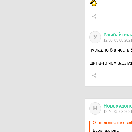
Улыбайтес
У
12:36, 05.08.202
ну ладно б в честь
шипа-то чем заслу
Новохудон
Н
12:46, 05.08.202
От пользователя
za
Бьерндалена