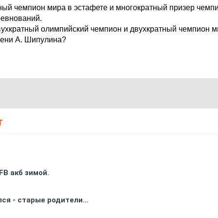
ый чемпион мира в эстафете и многократный призер чемп
ревнований.
двухкратный олимпийский чемпион и двухкратный чемпион м
ени А. Шипулина?
Т
FB акб зимой.
ся - старые родители...