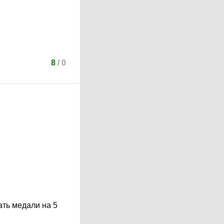
8
/
0
ать медали на 5