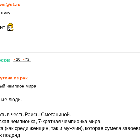
ws@e1.ru
ртизу
тит
осов
1
утина из рук
ый чемпион мира
ные люди.
ть в честь Раисы Сметаниной.
ская чемпионка, 7-кратная чемпионка мира.
 (как среди женщин, так и мужчин), которая сумела завоев
х подряд