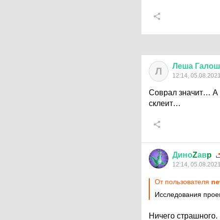
Леша
Галош
Л
12:14, 05.08.202
Соврал значит… А о
склеит…
Дино
Z
ав
p
12:14, 05.08.202
От пользователя
ne
Исследования проек
Ничего страшного.