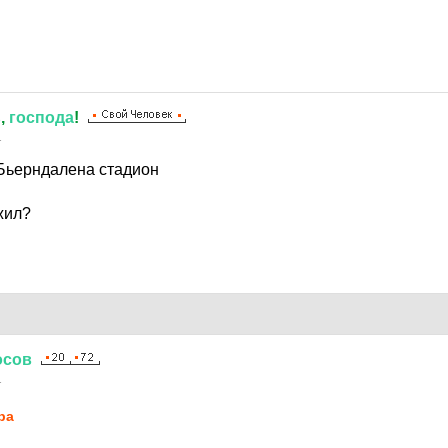
ь
,
господа
!
1
 Бьерндалена стадион
жил?
осов
1
ba