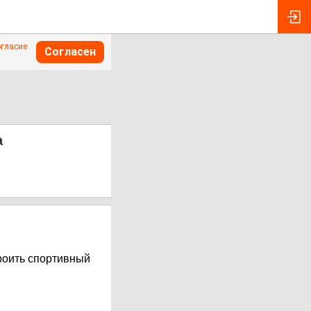
огласие
Согласен
а
роить спортивный