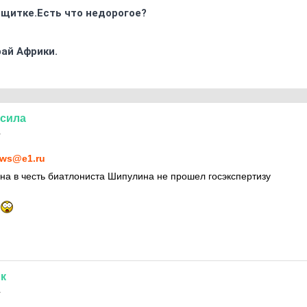
 щитке.Есть что недорогое?
ай Африки.
сила
1
ws@e1.ru
на в честь биатлониста Шипулина не прошел госэкспертизу
к
1