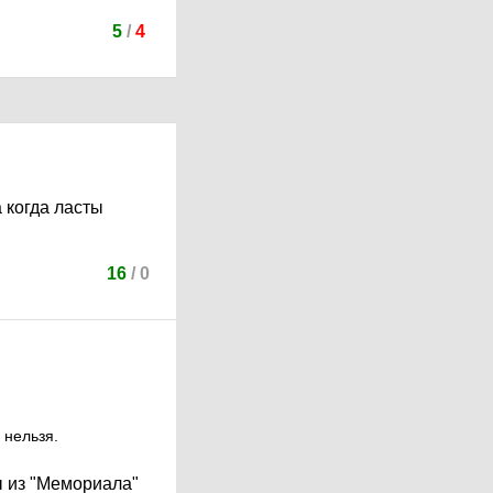
5
/
4
 когда ласты
16
/
0
 нельзя.
ы из "Мемориала"