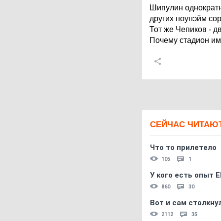
Шипулин однократн
других ноунэйм со
Тот же Чепиков - 
Почему стадион им
СЕЙЧАС ЧИТАЮ
Что то прилетело
105
1
У кого есть опыт E
860
30
Вот и сам столкнул
2112
35