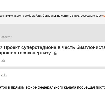
се применяются cookie-файлы. Оставаясь на сайте, вы подтверждаете свое
с
новостей
 Проект суперстадиона в честь биатлонист
прошел госэкспертизу
тей
1
натор в прямом эфире федерального канала пообещал пост