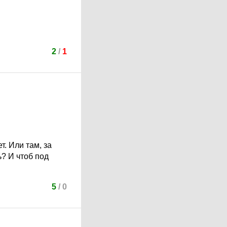
2
/
1
т. Или там, за
? И чтоб под
5
/
0