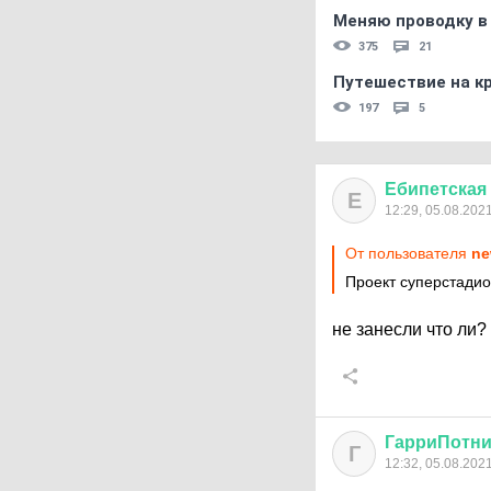
Меняю проводку в
375
21
Путешествие на кр
197
5
Ебипетская
Е
12:29, 05.08.202
От пользователя
ne
Проект суперстадио
не занесли что ли?
ГарриПотни
Г
12:32, 05.08.202