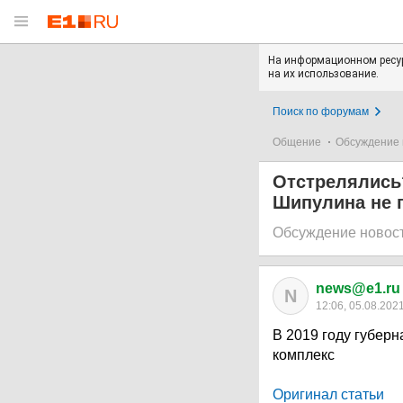
На информационном ресур
на их использование.
Поиск по форумам
Общение
Обсуждение 
Отстрелялись?
Шипулина не 
Обсуждение новос
news@e1.ru
N
12:06, 05.08.202
В 2019 году губер
комплекс
Оригинал статьи