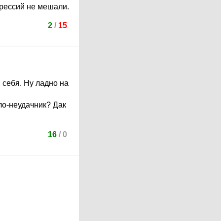
рессий не мешали.
2
/
15
 себя. Ну ладно на
ло-неудачник? Дак
16
/
0