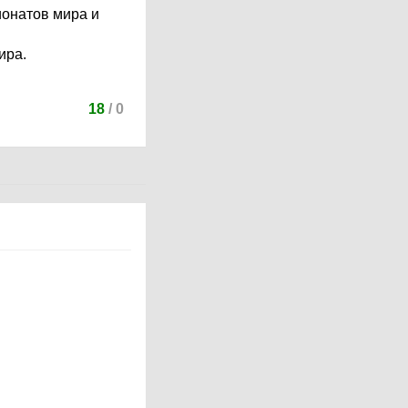
ионатов мира и
ира.
18
/
0