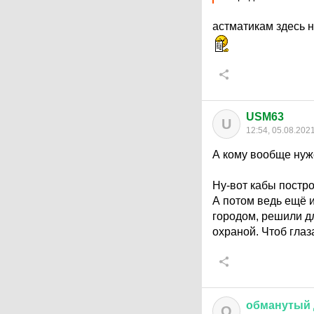
астматикам здесь 
USM63
U
12:54, 05.08.202
А кому вообще нуж
Ну-вот кабы постро
А потом ведь ещё и
городом, решили дл
охраной. Чтоб глаз
обманутый
О