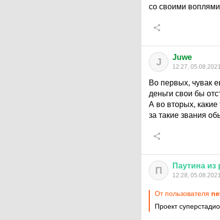
со своими воплями
Juwe
J
12:27, 05.08.202
Во первых, чувак е
деньги свои бы отс
А во вторых, каки
за такие звания об
Паутина
из
П
12:28, 05.08.202
От пользователя
ne
Проект суперстадио