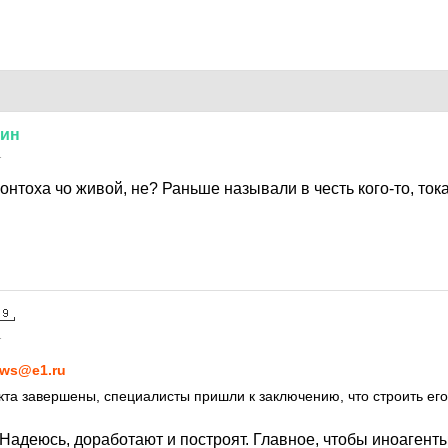
ин
1
нтоха чо живой, не? Раньше называли в честь кого-то, тока
1
ws@e1.ru
та завершены, специалисты пришли к заключению, что строить его
 Надеюсь, доработают и построят. Главное, чтобы иноагент