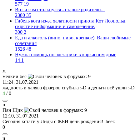
577
19
Вот и сам столкнулся - старые родители...
2380
35
Гибель кота из-за халатности приюта Кот Леопольд,
скрытиe информации и самолечение.
300
2
Еда и алкоголь (вино, пиво, крепкое). Ваши любимые
сочетания
1526
48
Нужна помощь по электрике в каркасном доме
14
1
м
мелкий
бес
11:24, 31.07.2021
жадность и халява фраеров сгубила
:-D
а деньги всё ушли
:-D
4
/
0
п
Пан
Щик
12:10, 31.07.2021
Сегодня кстати у Лиды с ЖБИ день рождения!
:beer:
0
и