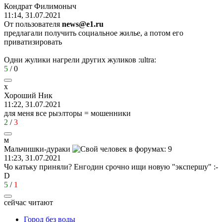
Кондрат
Филимоныч
11:14, 31.07.2021
От пользователя
news@e1.ru
предлагали получить социальное жилье, а потом его
приватизировать
Одни жулики нагрели других жуликов
:ultra:
5
/
0
х
Хороший
Ник
11:22, 31.07.2021
для меня все рыэлторы = мошенники
2
/
3
м
Мальчишки
-
дураки
11:23, 31.07.2021
Чо катьку приняли? Енгодин срочно ищи новую "экспершу"
:-
D
5
/
1
сейчас читают
Город без воды