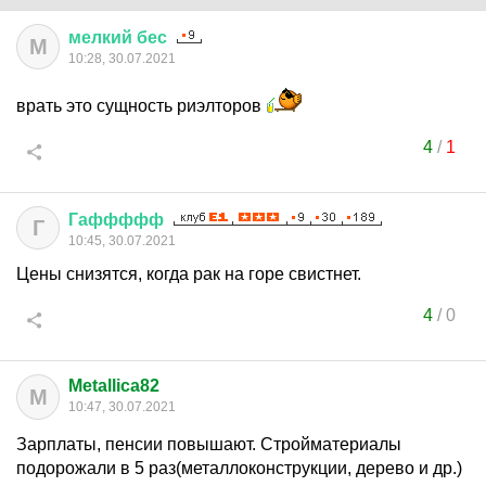
мелкий
бес
М
10:28, 30.07.2021
врать это сущность риэлторов
4
/
1
Гаффффф
Г
10:45, 30.07.2021
Цены снизятся, когда рак на горе свистнет.
4
/
0
Metallica82
M
10:47, 30.07.2021
Зарплаты, пенсии повышают. Стройматериалы
подорожали в 5 раз(металлоконструкции, дерево и др.)