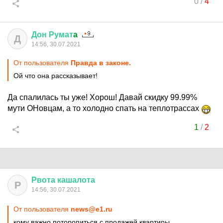
0
/
4
Дон
Румат
a
Д
14:56, 30.07.2021
От пользователя
Правда в законе.
Ой что она рассказывает!
Да спалилась ты уже! Хорош! Давай скидку 99.99%
мути ОНовцам, а то холодно спать на теплотрассах
1
/
2
Рвота
кашалота
Р
14:56, 30.07.2021
От пользователя
news@e1.ru
кому важно поторопиться с продажей квартиры