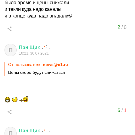
было время и цены снижали
и текли куда надо каналы
и в конце куда надо впадали©
2
/
0
Пан
Щик
П
10:21, 30.07.2021
От пользователя
news@e1.ru
Цены скоро будут снижаться
6
/
1
Пан
Щик
П