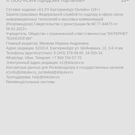
© ООО «Сеть городских порталов»
18+
Сетевое издание «Е1.РУ Екатеринбург Онлайн» (18+)
Зарегистрировано Федеральной службой по надзору в сфере связи,
информационных технологий и массовых коммуникаций
(Роскомнадзор) Свидетельство о регистрации № ФС77-84675 от
06.02.2023 г.
Учредитель: Общество с ограниченной ответственностью "ИНТЕРНЕТ
ТЕХНОЛОГИИ"
Главный редактор: Малкова Марина Андреевна
Адрес редакции: 620014, Екатеринбург, ул. Шейнкмана, 10, 3-й этаж,
Телефоны (круглосуточно): 8 (343) 379-49-95, 34-555-34,
WhatsApp, Viber, Telegram: +7 909 704-57-70
Электронный адрес редакции:
e1@shkulev.ru
Контактные данные для Роскомнадзора и государственных органов:
e1info@shkulev.ru
,
juristekat@shkulev.ru
Техподдержка:
help@shkulev.ru
Рекомендательные системы