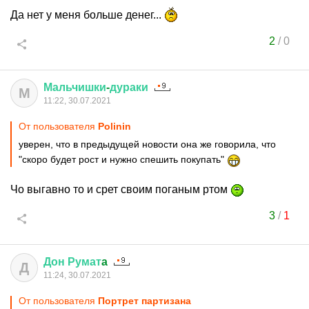
Да нет у меня больше денег...
2
/
0
Мальчишки
-
дураки
М
11:22, 30.07.2021
От пользователя
Polinin
уверен, что в предыдущей новости она же говорила, что
"скоро будет рост и нужно спешить покупать"
Чо выгавно то и срет своим поганым ртом
3
/
1
Дон
Румат
a
Д
11:24, 30.07.2021
От пользователя
Портрет партизана