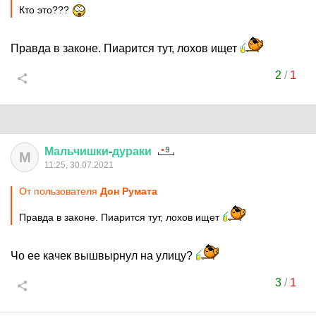
Кто это???
Правда в законе. Пиарится тут, лохов ищет
2
/
1
Мальчишки
-
дураки
М
11:25, 30.07.2021
От пользователя
Дон Руматa
Правда в законе. Пиарится тут, лохов ищет
Чо ее качек вышвырнул на улицу?
3
/
1