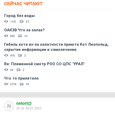
СЕЙЧАС ЧИТАЮТ
Город без воды
1141
37
ОАКЗВ Что за запах?
845
14
Гибель кота из-за халатности приюта Кот Леопольд,
скрытиe информации и самолечение.
416
2
Re: Племеннoй смoтр РOO CO ЦПС "УРАЛ"
64
2
Что то прилетело
3774
74
netort@
N
10:16, 30.07.2021