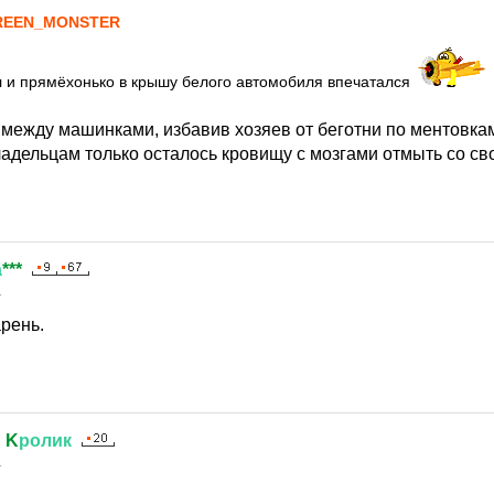
REEN_MONSTER
л и прямёхонько в крышу белого автомобиля впечатался
между машинками, избавив хозяев от беготни по ментовкам
адельцам только осталось кровищу с мозгами отмыть со св
а
***
1
рень.
й
K
ролик
1