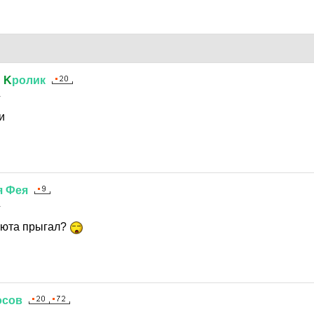
й
K
ролик
1
и
я
Фея
1
шюта прыгал?
осов