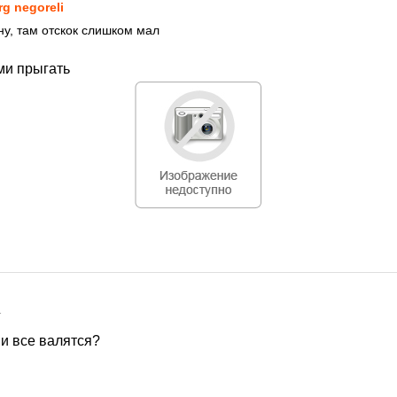
rg negoreli
ну, там отскок слишком мал
ми прыгать
1
ни все валятся?