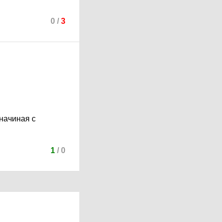
0
/
3
начиная с
1
/
0