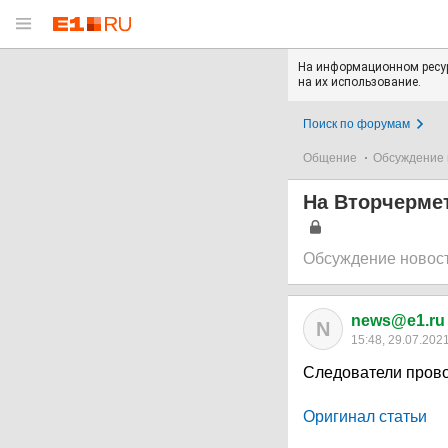
На информационном ресур
на их использование.
Поиск по форумам
Общение
Обсуждение 
На Вторчермет
Обсуждение новос
news@e1.ru
N
15:48, 29.07.202
Следователи прово
Оригинал статьи