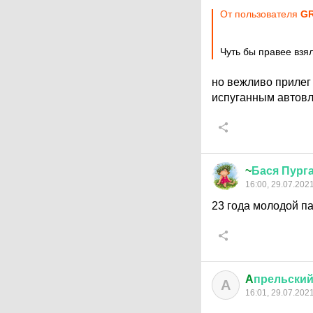
От пользователя
G
Чуть бы правее взя
но вежливо прилег 
испуганным автовл
~
Бася
Пург
16:00, 29.07.202
23 года молодой па
A
прельски
A
16:01, 29.07.202