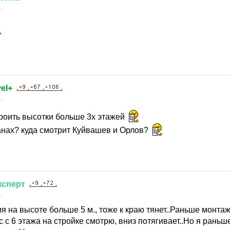
1
el+
1
троить высотки больше 3х этажей
данах? куда смотрит Куйвашев и Орлов?
ксперт
1
я на высоте больше 5 м., тоже к краю тянет..Раньше монта
ас с 6 этажа на стройке смотрю, вниз потягивает..Но я раньш