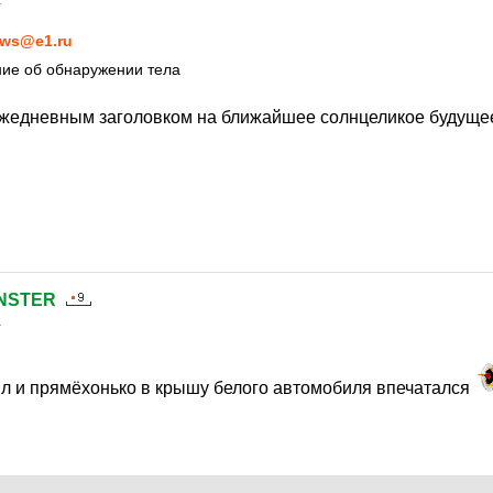
1
ws@e1.ru
ие об обнаружении тела
ежедневным заголовком на ближайшее солнцеликое будущее
NSTER
1
ял и прямёхонько в крышу белого автомобиля впечатался