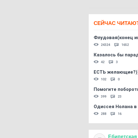
СЕЙЧАС ЧИТАЮ
Флудовая(конец и
24324
1652
Казалось бы пара
42
3
ЕСТЬ желающие?)
102
0
Помогите поборот
399
23
Одиссея Нолана в
288
16
Ебипетская