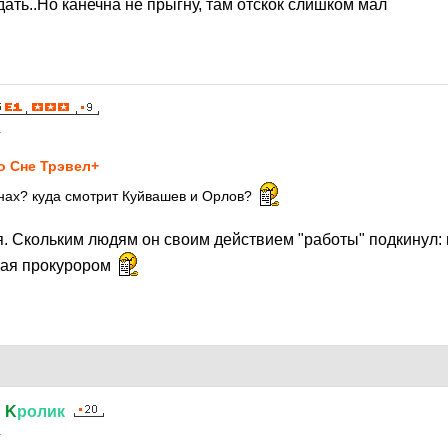
дать..Но канечна не прыгну, там отскок слишком мал
1
о Сне Трэвел+
анах? куда смотрит Куйвашев и Орлов?
я. Скольким людям он своим действием "работы" подкинул: 
вая прокурором
й
K
ролик
1