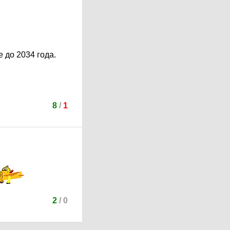
 до 2034 года.
8
/
1
2
/
0