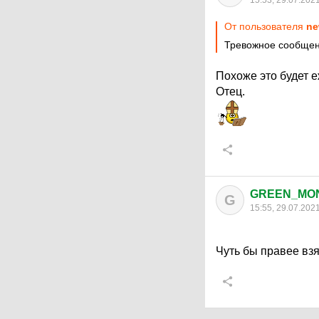
15:53, 29.07.202
От пользователя
ne
Тревожное сообщен
Похоже это будет 
Отец.
GREEN_MO
G
15:55, 29.07.202
Чуть бы правее вз