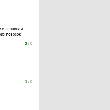
 и сервисам...
оих повозок
2
/
0
1
/
0