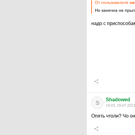
От пользователя
ce
Но канечна не прыг
надо с приспособа
Shadowed
S
16:03, 29.07.202
Опять чтоли? Чо о