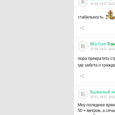
Е
15:56, 29.07.202
стабильность
!
Во
Сне
Trav
В
15:56, 29.07.202
пора прекратить с
где забота о граж
Бывалый
э
Б
15:57, 29.07.202
Мну поледнее врем
50 + метров, а сяч