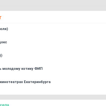
Т
юля)
докс
))
ь молодому котику ФИП
 кинотеатрах Екатеринбурга
сила