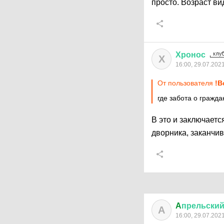
просто. Возраст ви
Хронос
Х
16:00, 29.07.202
От пользователя
!В
где забота о гражд
В это и заключаетс
дворника, заканчи
A
прельски
A
16:00, 29.07.202