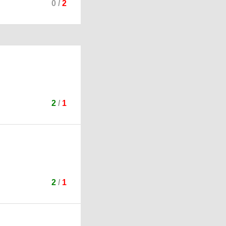
0
/
2
2
/
1
2
/
1