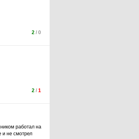
2
/
0
2
/
1
жником работал на
е и не смотрел