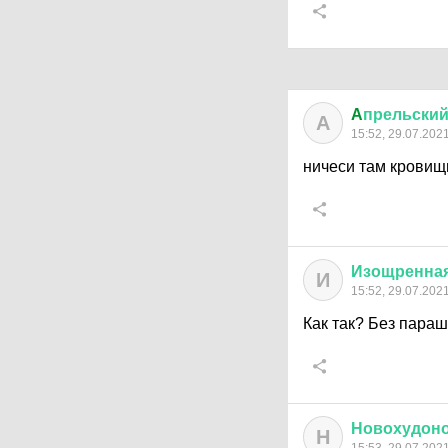
A
прельски
A
15:52, 29.07.202
ничеси там кровищ
Изощренна
И
15:52, 29.07.202
Как так? Без пара
Новохудон
Н