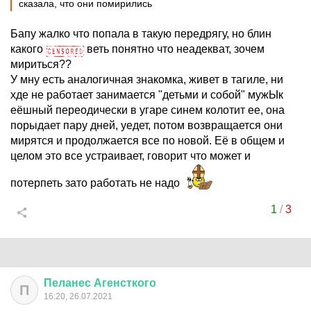
сказала, что они помирились
Бапу жалко что попала в такую передрягу, но блин
какого
веть понятно что неадекват, зочем
мириться??
У мну есть аналогичная знакомка, живет в тагиле, ни
хде не работает занимается "детьми и собой" мужЫк
еёшный переодически в угаре синем колотит ее, она
порыдает пару дней, уедет, потом возвращается они
мирятся и продолжается все по новой. Её в общем и
целом это все устраивает, говорит что может и
потерпеть зато работать не надо
1
/
3
Пеланес
Агенсткого
П
16:20, 26.07.2021