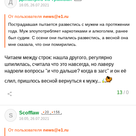
Д
16:05, 26.07.2021
От пользователя
news@e1.ru
Пострадавшая пытается развестись с мужем на протяжении
года. Муж злоупотребляет наркотиками и алкоголем, ранее
был судим. С осени они пытались развестись, а весной она
мне сказала, что они помирились.
Читаем между строк: нашла другого, регулярно
шпилилась, считала что это навсегда, но лаверу
надоели вопросы "и что дальше? когда в загс" и он её
слил, пришлось весной вернуться к мужу...
13
/
0
Scofflaw
S
16:05, 26.07.2021
От пользователя
news@e1.ru