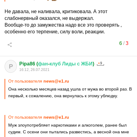
Не давала, не наливала, критиковала. А этот
слабонервный оказался, не выдержал.
Вообще-то до замужества надо все это проверять ,
особенно его терпение, силу воли, реакции.
6
/
3
Pipa86 (
фан
-
клуб
Лиды
с
ЖБИ
)
P
16:12, 26.07.2021
От пользователя
news@e1.ru
Она несколько месяцев назад ушла от мужа во второй раз. В
первый, к сожалению, она вернулась к этому ублюдку.
От пользователя
news@e1.ru
Муж злоупотребляет наркотиками и алкоголем, ранее был
судим. С осени они пытались развестись, а весной она мне