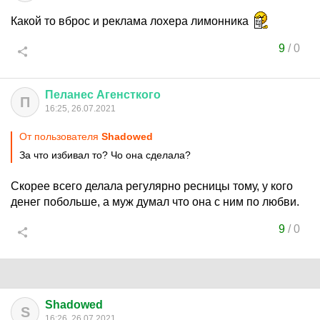
Какой то вброс и реклама лохера лимонника
9
/
0
Пеланес
Агенсткого
П
16:25, 26.07.2021
От пользователя
Shadowed
За что избивал то? Чо она сделала?
Скорее всего делала регулярно ресницы тому, у кого
денег побольше, а муж думал что она с ним по любви.
9
/
0
Shadowed
S
16:26, 26.07.2021