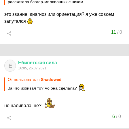
рассказала блогер-миллионник с ником
это звание, диагноз или ориентация? я уже совсем
запутался
11
/
0
Ебипетская
сила
Е
16:05, 26.07.2021
От пользователя
Shadowed
За что избивал то? Чо она сделала?
не наливала, не?
6
/
0