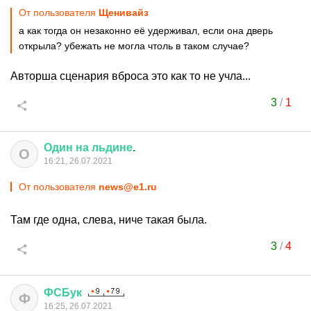
От пользователя
Щенивайз
а как тогда он незаконно её удерживал, если она дверь
открыла? убежать не могла чтоль в таком случае?
Авторша сценария вброса это как то не учла...
3
/
1
Один
на
льдине
.
О
16:21, 26.07.2021
От пользователя
news@e1.ru
Там где одна, слева, ниче такая была.
3
/
4
ФСБук
Ф
16:25, 26.07.2021