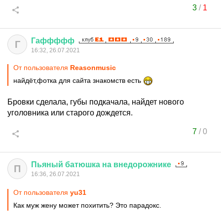
3
/
1
Гаффффф
Г
16:32, 26.07.2021
От пользователя
Reasonmusic
найдёт,фотка для сайта знакомств есть
Бровки сделала, губы подкачала, найдет нового
уголовника или старого дождется.
7
/
0
Пьяный
батюшка
на
внедорожнике
П
16:36, 26.07.2021
От пользователя
yu31
Как муж жену может похитить? Это парадокс.