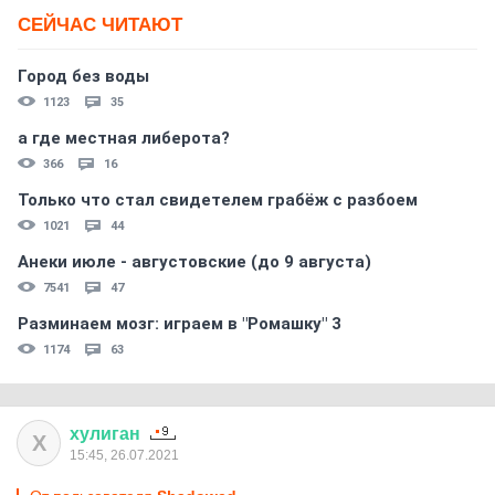
СЕЙЧАС ЧИТАЮТ
Город без воды
1123
35
а где местная либерота?
366
16
Только что стал свидетелем грабёж с разбоем
1021
44
Анеки июле - августовские (до 9 августа)
7541
47
Разминаем мозг: играем в "Ромашку" 3
1174
63
хулиган
Х
15:45, 26.07.2021