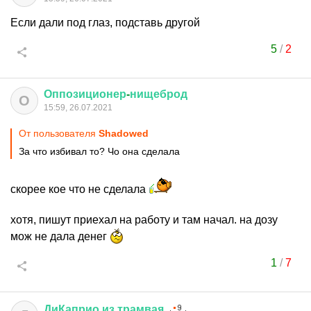
Если дали под глаз, подставь другой
5
/
2
Оппозиционер
-
нищеброд
О
15:59, 26.07.2021
От пользователя
Shadowed
За что избивал то? Чо она сделала
скорее кое что не сделала
хотя, пишут приехал на работу и там начал. на дозу
мож не дала денег
1
/
7
ДиКаприо
из
трамвая