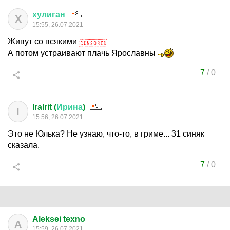
хулиган
Х
15:55, 26.07.2021
Живут со всякими
А потом устраивают плачь Ярославны
7
/
0
IraIrit (
Ирина
)
I
15:56, 26.07.2021
Это не Юлька? Не узнаю, что-то, в гриме... 31 синяк
сказала.
7
/
0
Aleksei texno
A
15:59, 26.07.2021