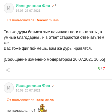
Изощренная
Фея
И
16:05, 26.07.2021
От пользователя
Reasonmusic
Только дуры безмозглые начинают ноги вытирать , а
умные благодарны , и в ответ стараются отвечать тем
же.
Вас тоже фиг поймёшь, вам же дуры нравятся.
[Сообщение изменено модератором 26.07.2021 16:55]
5
/
7
Изощренная
Фея
И
16:09, 26.07.2021
От пользователя
:cen: сила
не наливала, не?