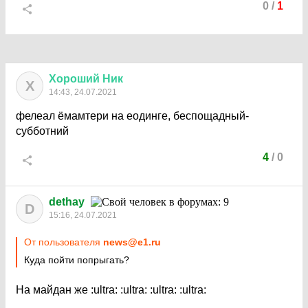
0
/
1
Хороший
Ник
Х
14:43, 24.07.2021
фелеал ёмамтери на еодинге, беспощадный-
субботний
4
/
0
dethay
D
15:16, 24.07.2021
От пользователя
news@e1.ru
Куда пойти попрыгать?
На майдан же
:ultra:
:ultra:
:ultra:
:ultra: