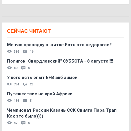
СЕЙЧАС ЧИТАЮТ
Меняю проводку в щитке.Есть что недорогое?
316
16
Полигон "Свердловский" СУББОТА - 8 августа!!!!
80
0
У кого есть опыт EFB акб зимой.
754
28
Путешествие на край Африки.
186
5
Чемпионат России Казань ССК Свияга Пара Трап
Как это было))))
47
0