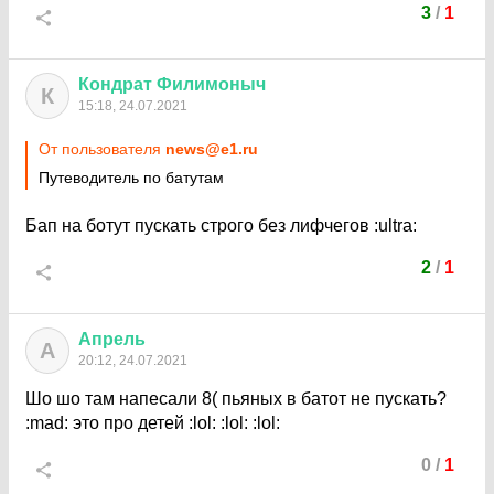
3
/
1
Кондрат
Филимоныч
К
15:18, 24.07.2021
От пользователя
news@e1.ru
Путеводитель по батутам
Бап на ботут пускать строго без лифчегов
:ultra:
2
/
1
Апрель
А
20:12, 24.07.2021
Шо шо там напесали
8(
пьяных в батот не пускать?
:mad:
это про детей
:lol:
:lol:
:lol:
0
/
1