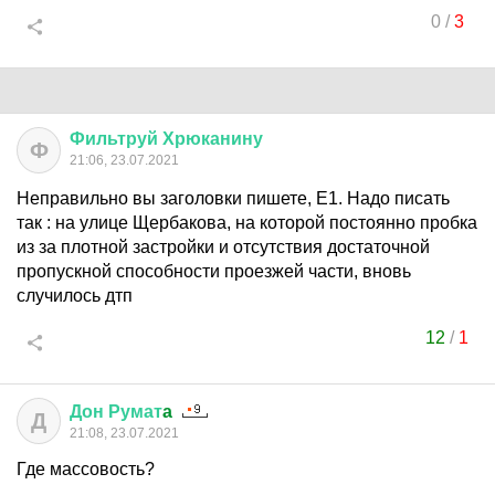
0
/
3
Фильтруй
Хрюканину
Ф
21:06, 23.07.2021
Неправильно вы заголовки пишете, Е1. Надо писать
так : на улице Щербакова, на которой постоянно пробка
из за плотной застройки и отсутствия достаточной
пропускной способности проезжей части, вновь
случилось дтп
12
/
1
Дон
Румат
a
Д
21:08, 23.07.2021
Где массовость?