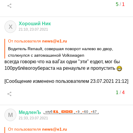
5
/
1
Хороший
Ник
Х
21:10, 23.07.2021
От пользователя
news@e1.ru
Водитель Renault, совершая поворот налево во двор,
столкнулся с автомашиной Volkswagen
всегда говорю что на ваГах одни "эти" ездют, мог бы
100рублёвогоубераста на ренаульте и пропустить
[Сообщение изменено пользователем 23.07.2021 21:12]
1
/
4
МедленЪ
М
21:33, 23.07.2021
От пользователя
news@e1.ru