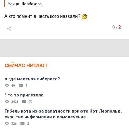
Улица Щербакова
А кто помнит, в честь кого назвали?
0
/
2
СЕЙЧАС ЧИТАЮТ
а где местная либерота?
69
7
Что то прилетело
3423
72
Гибель кота из-за халатности приюта Кот Леопольд,
скрытиe информации и самолечение.
326
2