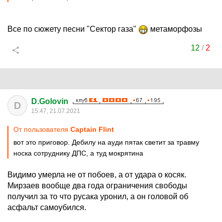
Все по сюжету песни "Сектор газа"
метаморфозы
12
/
2
D.Golovin
D
15:47, 21.07.2021
От пользователя
Captain Flint
вот это приговор. Дебилу на ауди пятак светит за травму
носка сотруднику ДПС, а туд мокрятина
Видимо умерла не от побоев, а от удара о косяк.
Мирзаев вообще два года ограничения свободы
получил за то что русака уронил, а он головой об
асфальт самоубился.