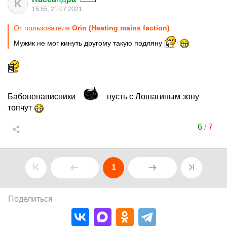
K
15:55, 21.07.2021
От пользователя
Orin (Heating mains faction)
Мужик не мог кинуть другому такую подляну
Бабоненависники
пусть с Лошагиным зону
топчут
6
/
7
1
Поделиться