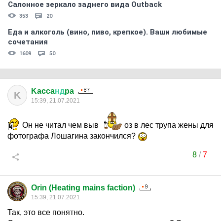
Салонное зеркало заднего вида Outback
353
20
Еда и алкоголь (вино, пиво, крепкое). Ваши любимые
сочетания
1609
50
Kacca
нд
pa
K
15:39, 21.07.2021
Он не читал чем выв
оз в лес трупа жены для
фотографа Лошагина закончился?
8
/
7
Orin (Heating mains faction)
15:39, 21.07.2021
Так, это все понятно.