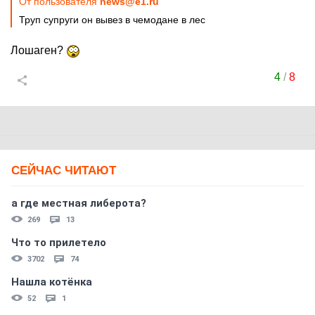
От пользователя
news@e1.ru
Труп супруги он вывез в чемодане в лес
Лошаген?
4
/
8
СЕЙЧАС ЧИТАЮТ
а где местная либерота?
269
13
Что то прилетело
3702
74
Нашла котёнка
52
1