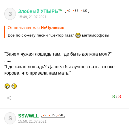
Злобный
УПЫРЬ
™
З
15:49, 21.07.2021
От пользователя
НеЧулюкин
Все по сюжету песни "Сектор газа"
метаморфозы
"Зачем чужая лошадь там, где быть должна моя?"
......
"Где какая лошадь? Да шёл бы лучше спать, это же
корова, что привела нам мать."
8
/
3
SSWWLL
S
15:50, 21.07.2021