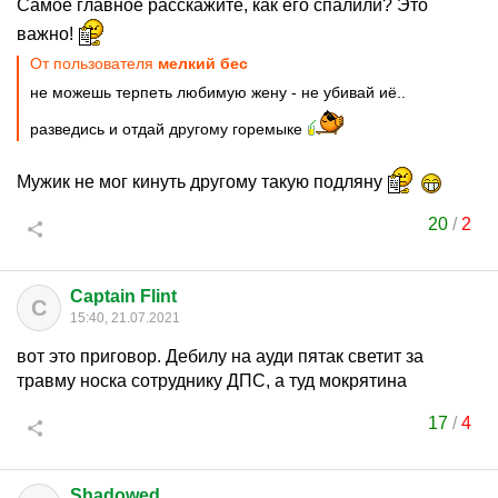
Самое главное расскажите, как его спалили? Это
важно!
От пользователя
мелкий бес
не можешь терпеть любимую жену - не убивай иё..
разведись и отдай другому горемыке
Мужик не мог кинуть другому такую подляну
20
/
2
Captain Flint
C
15:40, 21.07.2021
вот это приговор. Дебилу на ауди пятак светит за
травму носка сотруднику ДПС, а туд мокрятина
17
/
4
Shadowed