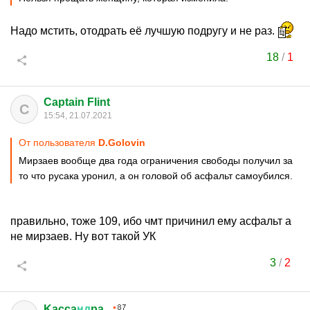
Надо мстить, отодрать её лучшую подругу и не раз.
18
/
1
Captain Flint
C
15:54, 21.07.2021
От пользователя
D.Golovin
Мирзаев вообще два года ограничения свободы получил за
то что русака уронил, а он головой об асфальт самоубился.
правильно, тоже 109, ибо чмт причинил ему асфальт а
не мирзаев. Ну вот такой УК
3
/
2
Kacca
нд
pa