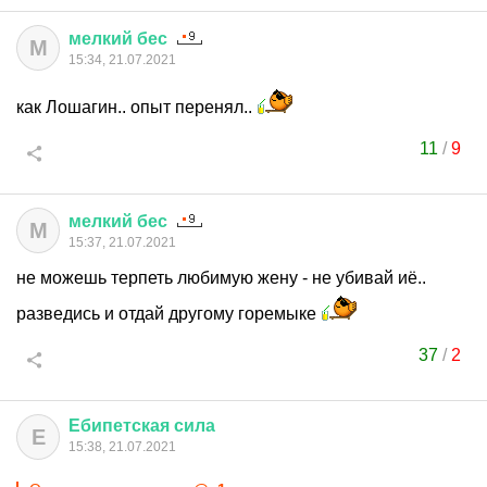
мелкий
бес
М
15:34, 21.07.2021
как Лошагин.. опыт перенял..
11
/
9
мелкий
бес
М
15:37, 21.07.2021
не можешь терпеть любимую жену - не убивай иё..
разведись и отдай другому горемыке
37
/
2
Ебипетская
сила
Е
15:38, 21.07.2021