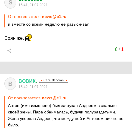
S
15:41, 21.07.2021
От пользователя
news@e1.ru
и вместе со всеми неделю ее разыскивал
Боян же.
6
/
1
ВОВИК
.
В
15:42, 21.07.2021
От пользователя
news@e1.ru
Антон (имя изменено) был застукан Андреем в спальне
своей жены. Пара обнималась, будучи полураздетыми.
Жена уверяла Андрея, что между ней и Антоном ничего не
было.