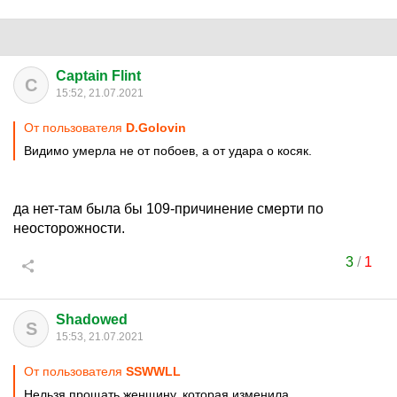
Captain Flint
C
15:52, 21.07.2021
От пользователя
D.Golovin
Видимо умерла не от побоев, а от удара о косяк.
да нет-там была бы 109-причинение смерти по
неосторожности.
3
/
1
Shadowed
S
15:53, 21.07.2021
От пользователя
SSWWLL
Нельзя прощать женщину, которая изменила.