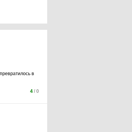
 превратилось в
4
/
0