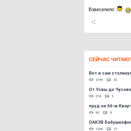
Взвеселело
СЕЙЧАС ЧИТАЮ
Вот и сам столкнул
2199
35
От Усвы до Чусово
374
5
пруд на 66-м Квар
63
0
ОАКЗВ Бабушкофон
1209
27