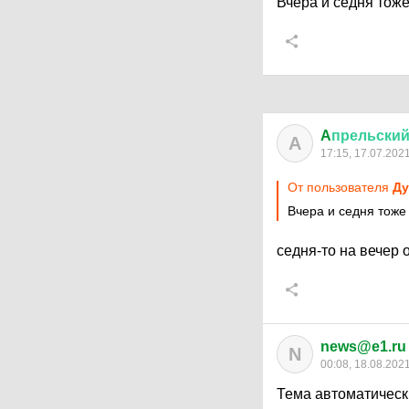
Вчера и седня тож
A
прельски
A
17:15, 17.07.202
От пользователя
Ду
Вчера и седня тоже
седня-то на вечер
news@e1.ru
N
00:08, 18.08.202
Тема автоматическ