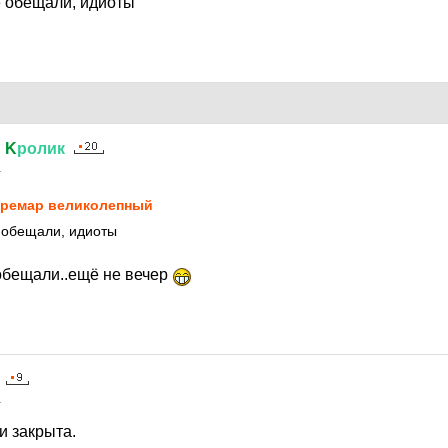
е обещали, идиоты
й
K
ролик
1
ремар великолепный
 обещали, идиоты
 обещали..ещё не вечер
1
и закрыта.