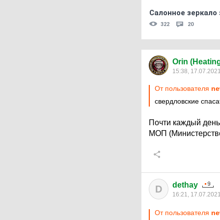
Салонное зеркало 
322
20
Orin (Heatin
15:38, 17.07.202
От пользователя
ne
свердловские спас
Почти каждый день 
МОП (Министерств
dethay
D
16:21, 17.07.202
От пользователя
ne