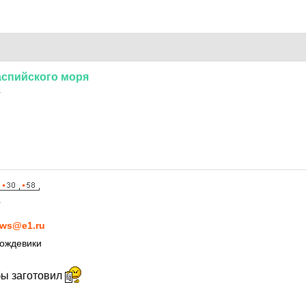
аспийского
моря
1
1
ws@e1.ru
дождевики
бы заготовил