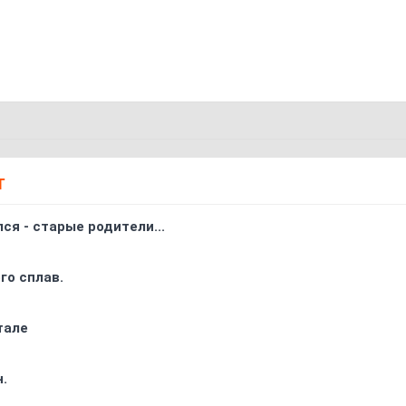
Т
ся - старые родители...
го сплав.
тале
.