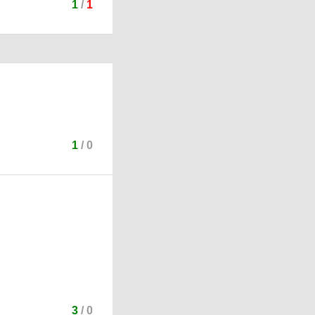
1
/
1
1
/
0
3
/
0