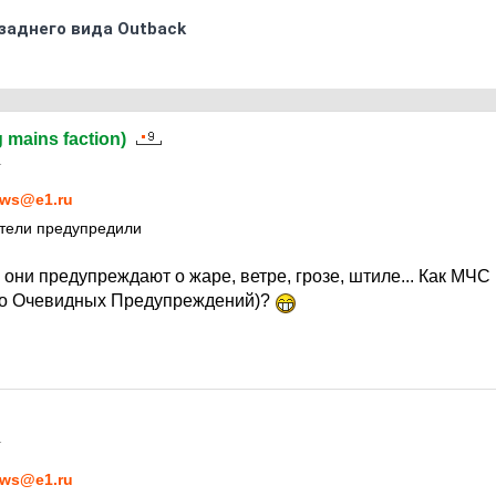
заднего вида Outback
g mains faction)
1
ws@e1.ru
атели предупредили
они предупреждают о жаре, ветре, грозе, штиле... Как МЧС
о Очевидных Предупреждений)?
1
ws@e1.ru