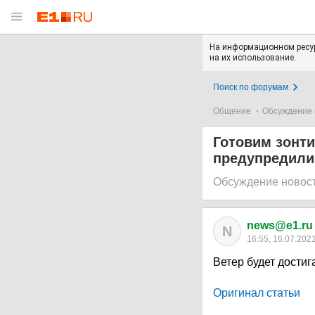
На информационном ресур
на их использование.
Поиск по форумам
Общение
Обсуждение 
Готовим зонти
предупредили 
Обсуждение новос
news@e1.ru
N
16:55, 16.07.202
Ветер будет достиг
Оригинал статьи