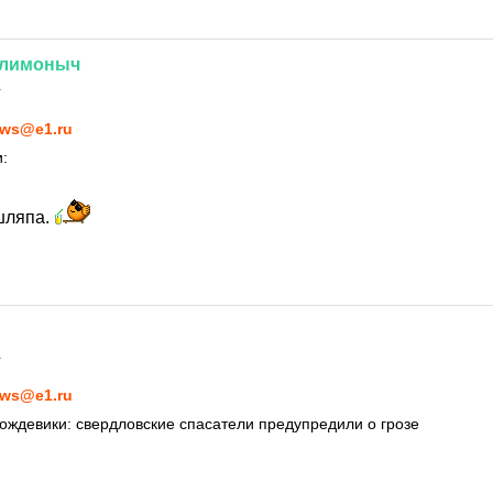
лимоныч
1
ws@e1.ru
:
шляпа.
1
ws@e1.ru
дождевики: свердловские спасатели предупредили о грозе