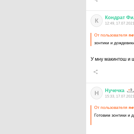
Кондрат
Фи
К
12:49, 17.07.202
От пользователя
ne
зонтики и дождевики
У мну макинтош и 
Нучечка
Н
15:33, 17.07.202
От пользователя
ne
Готовим зонтики и 