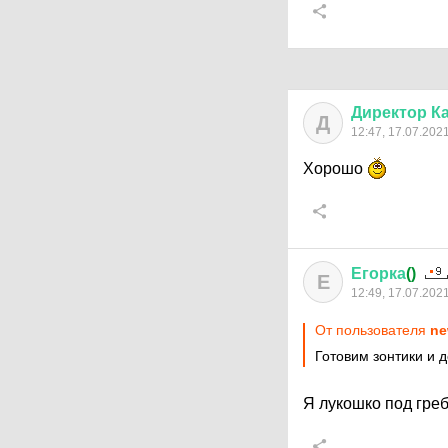
Директор
К
Д
12:47, 17.07.202
Хорошо
Егорка
()
Е
12:49, 17.07.202
От пользователя
ne
Готовим зонтики и 
Я лукошко под гре