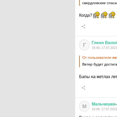
свердловские спаса
Когда?
Гленн
Вило
Г
16:40, 17.07.202
От пользователя
ne
Ветер будет достига
Бапы на метлах ле
Мальчишки
-
М
16:46, 17.07.202