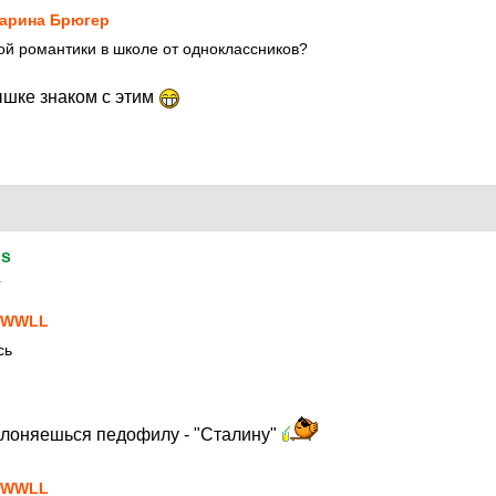
арина Брюгер
й романтики в школе от одноклассников?
ышке знаком с этим
ds
1
SWWLL
сь
оклоняешься педофилу - "Сталину"
SWWLL