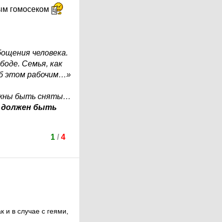
тым гомосеком
бощения человека.
оде. Семья, как
об этом рабочим…»
олжны быть сняты…
 должен быть
1
/
4
к и в случае с геями,