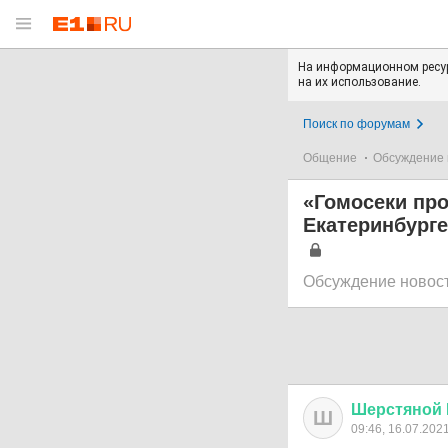
На информационном ресур
на их использование.
Поиск по форумам
Общение
Обсуждение 
«Гомосеки про
Екатеринбурге
Обсуждение новос
Шерстяной
Ш
09:46, 16.07.202