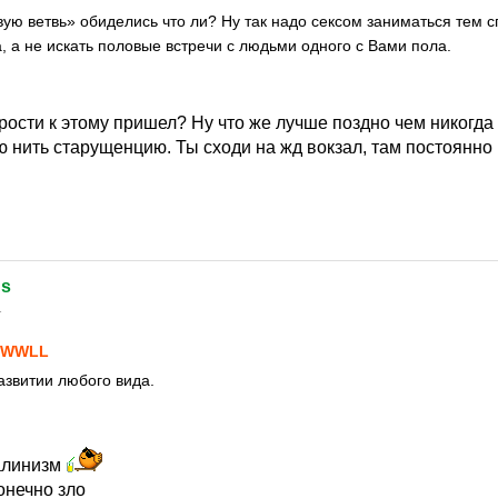
овую ветвь» обиделись что ли? Ну так надо сексом заниматься тем 
, а не искать половые встречи с людьми одного с Вами пола.
арости к этому пришел? Ну что же лучше поздно чем никогда
 нить старущенцию. Ты сходи на жд вокзал, там постоянно 
ds
1
SWWLL
азвитии любого вида.
талинизм
онечно зло