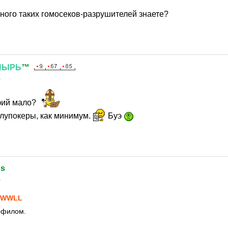
много таких гомосеков-разрушителей знаете?
ПЫРЬ
™
1
афий мало?
олупокеры, как минимум.
Буэ
ds
1
SWWLL
офилом.