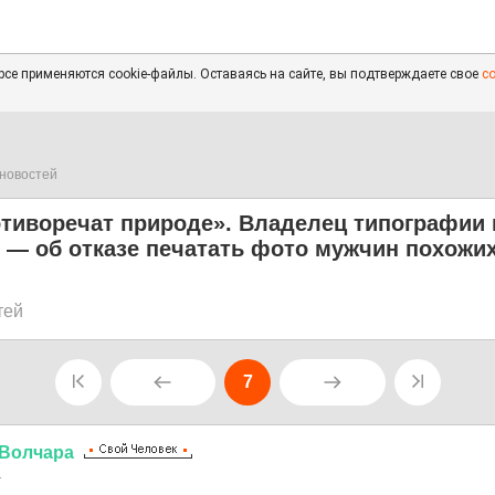
се применяются cookie-файлы. Оставаясь на сайте, вы подтверждаете свое
с
новостей
тиворечат природе». Владелец типографии 
 — об отказе печатать фото мужчин похожих
тей
7
Волчара
1