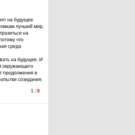
рят на будущее
томкам лучший мир,
отразиться на
потому что
ная среда
вать на будущее. И
ия окружающего
ет продолжения в
попытки созидания.
1
/
6