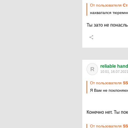
От пользователя
Ст
нахватался тюремно
Ты зато не понасл
reliable han
R
10:01, 16.07.202
От пользователя
S
Я Вам не поклоняю
Конечно нет. Ты п
От пользователя
S