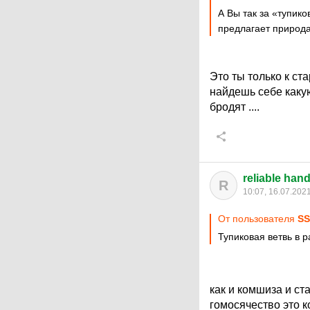
А Вы так за «тупик
предлагает природа
Это ты только к ст
найдешь себе какую
бродят ....
reliable han
R
10:07, 16.07.202
От пользователя
S
Тупиковая ветвь в р
как и комшиза и с
гомосячество это к