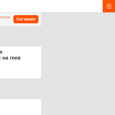
огласие
Согласен
в
 на геев