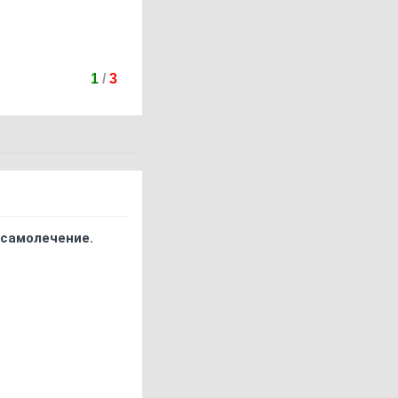
1
/
3
 самолечение.