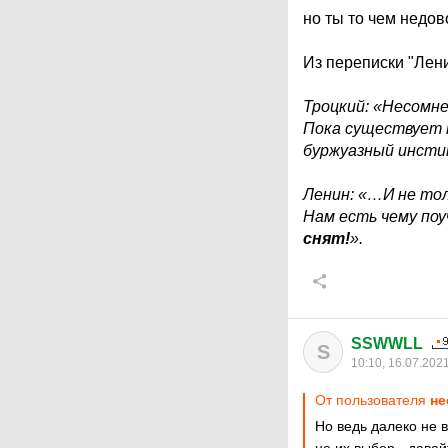
но ты то чем недо
Из переписки "Лен
Троцкий: «Несомне
Пока существует т
буржуазный инсти
Ленин: «…И не то
Нам есть чему поу
снят!
».
SSWWLL
S
10:10, 16.07.202
От пользователя
не
Но ведь далеко не в