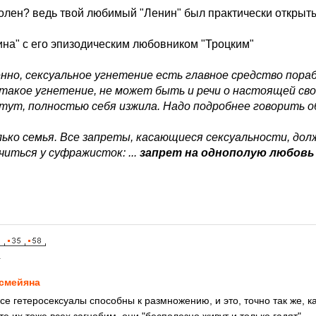
волен? ведь твой любимый "Ленин" был практически откры
ина" с его эпизодическим любовником "Троцким"
нно, сексуальное угнетение есть главное средство пора
акое угнетение, не может быть и речи о настоящей своб
тут, полностью себя изжила. Надо подробнее говорить 
лько семья. Все запреты, касающиеся сексуальности, д
читься у суфражисток: ...
запрет на однополую любовь
1
смейяна
се гетеросексуалы способны к размножению, и это, точно так же, ка