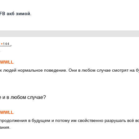
FB акб зимой.
1
SWWLL
ых людей нормальное поведение. Они в любом случае смотрят на
е и в любом случае?
SWWLL
 продолжения в будущем и потому им свойственно разрушать всё вок
ания.