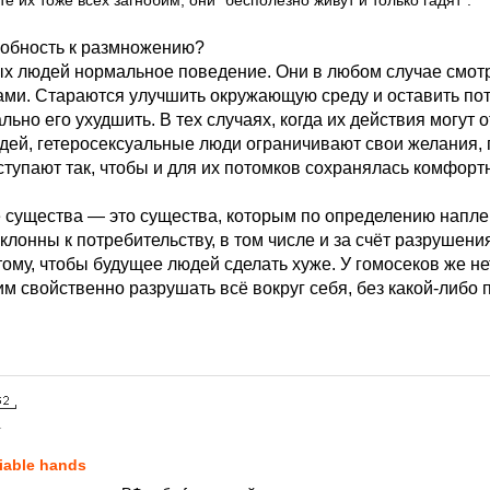
те их тоже всех загнобим, они "бесполезно живут и только гадят".
собность к размножению?
ых людей нормальное поведение. Они в любом случае смот
ми. Стараются улучшить окружающую среду и оставить по
льно его ухудшить. В тех случаях, когда их действия могут 
дей, гетеросексуальные люди ограничивают свои желания, 
ступают так, чтобы и для их потомков сохранялась комфорт
 существа — это существа, которым по определению напле
клонны к потребительству, в том числе и за счёт разрушен
тому, чтобы будущее людей сделать хуже. У гомосеков же н
м свойственно разрушать всё вокруг себя, без какой-либо 
1
liable hands