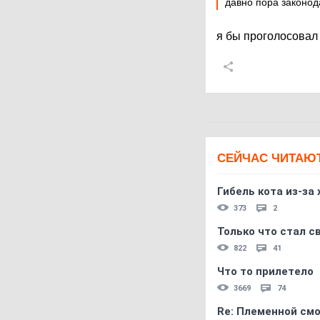
давно пора законод
я бы проголосовал 
СЕЙЧАС ЧИТАЮ
Гибель кота из-за
373
2
Только что стал с
822
41
Что то прилетело
3669
74
Re: Племеннoй см