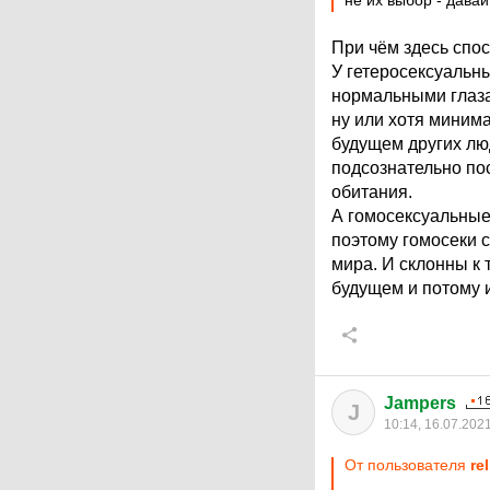
не их выбор - давай
При чём здесь спо
У гетеросексуальн
нормальными глаза
ну или хотя минима
будущем других лю
подсознательно по
обитания.
А гомосексуальные
поэтому гомосеки с
мира. И склонны к 
будущем и потому и
Jampers
J
10:14, 16.07.202
От пользователя
re