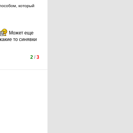
способом, который
Может еще
какие то синявки
2
/
3