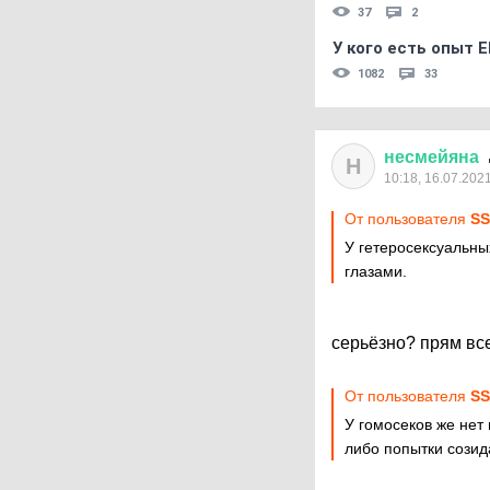
37
2
У кого есть опыт E
1082
33
несмейяна
Н
10:18, 16.07.202
От пользователя
S
У гетеросексуальн
глазами.
серьёзно? прям вс
От пользователя
S
У гомосеков же нет
либо попытки созид