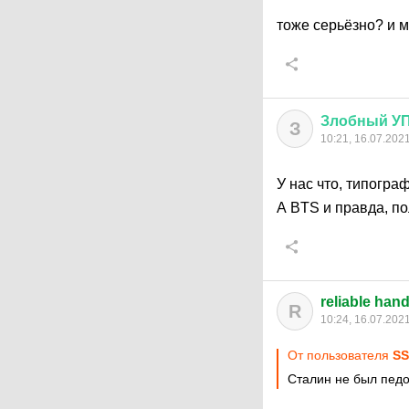
тоже серьёзно? и 
Злобный
У
З
10:21, 16.07.202
У нас что, типогр
А BTS и правда, п
reliable han
R
10:24, 16.07.202
От пользователя
S
Сталин не был пед