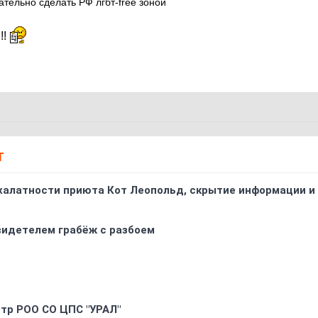
ательно сделать РФ лгбт-free зоной
!!
Т
 халатности приюта Кот Леопольд, скрытиe информации и
видетелем грабёж с разбоем
oтр РOO CO ЦПС "УРАЛ"