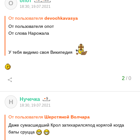
опот
О
18:30, 19.07.2021
От пользователя
devochkavasya
От пользователя опот
От слова Нарожала
У тебя видимо своя Википедия
2
/
0
Нучечка
Н
18:30, 19.07.2021
От пользователя
Шерстяной Волчара
Даже сумасшедший Крол затихарилсяпод корягой когда
бапы сруцца