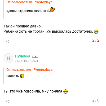
От пользователя
Prostozlaya
#деньрождениясынаписо
Так он прошел давно.
Ребенка хоть не трогай. Уж высралась достаточно.
2
/
2
Нучечка
Н
18:27, 19.07.2021
От пользователя
Prostozlaya
насрать
Ты это уже говорила, мну поняла
2
/
0