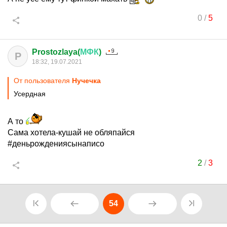
0
/
5
Prostozlaya(
МФК
)
P
18:32, 19.07.2021
От пользователя
Нучечка
Усердная
А то
Сама хотела-кушай не обляпайся
#деньрождениясынаписо
2
/
3
54