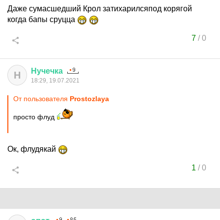
Даже сумасшедший Крол затихарилсяпод корягой
когда бапы сруцца
7
/
0
Нучечка
Н
18:29, 19.07.2021
От пользователя
Prostozlaya
просто флуд
Ок, флудякай
1
/
0