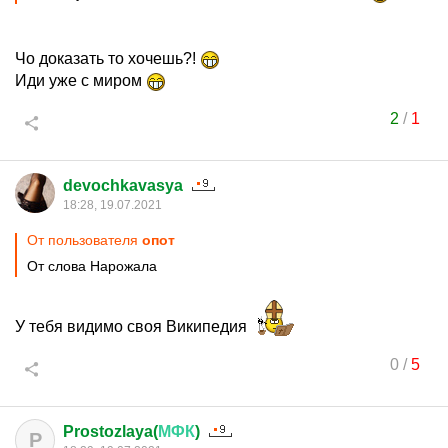
Чо доказать то хочешь?!
Иди уже с миром
2
/
1
devochkavasya
18:28, 19.07.2021
От пользователя
опот
От слова Нарожала
У тебя видимо своя Википедия
0
/
5
Prostozlaya(
МФК
)
P