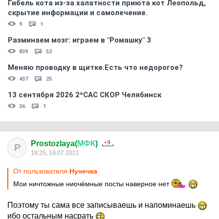
Гибель кота из-за халатности приюта кот Леопольд,
скрытиe информации и самолечение.
9
1
Разминаем мозг: играем в "Ромашку" 3
839
52
Меняю проводку в щитке.Есть что недорогое?
437
25
13 сентября 2026 2*CAC СКОР Челябинск
36
1
Prostozlaya(
МФК
)
P
18:25, 19.07.2021
От пользователя
Нучечка
Мои ничтожные ниочёмные посты наверное нет
Поэтому ты сама все записываешь и напоминаешь
ибо остальным насрать