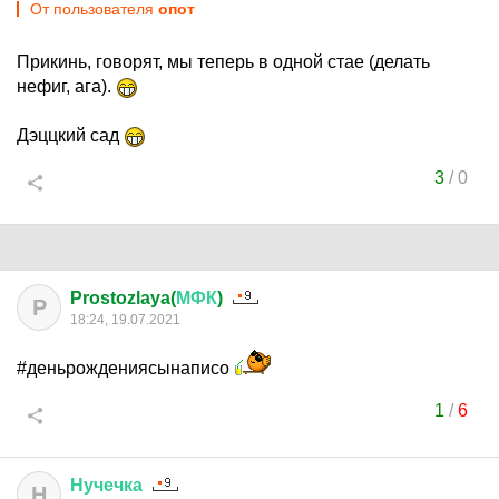
От пользователя
опот
Прикинь, говорят, мы теперь в одной стае (делать
нефиг, ага).
Дэццкий сад
3
/
0
Prostozlaya(
МФК
)
P
18:24, 19.07.2021
#деньрождениясынаписо
1
/
6
Нучечка
Н