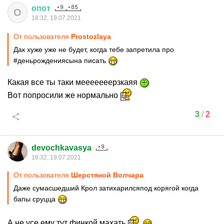
опот
О
18:32, 19.07.2021
От пользователя
Prostozlaya
Дак хуже уже не будет, когда тебе запретила про
#деньрождениясына писать
Какая все ты таки мееееееерзкаяя
Вот попросили же нормально
3
/
2
devochkavasya
18:32, 19.07.2021
От пользователя
Шерстяной Волчара
Даже сумасшедший Крол затихарилсяпод корягой когда
бапы сруцца
А не усе ему тут финкой махать