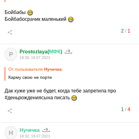
Бойбабы
Бойбабосрачик маленький
2
/
1
Prostozlaya(
МФК
)
P
18:30, 19.07.2021
От пользователя
Нучечка
Карму свою не порти
Дак хуже уже не будет, когда тебе запретила про
#деньрождениясына писать
1
/
4
Нучечка
Н
18:32, 19.07.2021