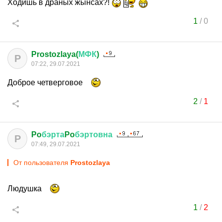
Ходишь в драных жынсах?!
1
/
0
Prostozlaya(
МФК
)
P
07:22, 29.07.2021
Доброе четверговое
2
/
1
Po
бэрта
Po
бэртовна
P
07:49, 29.07.2021
От пользователя
Prostozlaya
Людушка
1
/
2