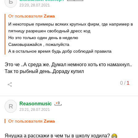
Б
23:20, 28.07.2021
От пользователя
Zима
И некоторые примеры всяких крупных фирм, где например в
пятницу разрешен свободный дресс код
Но это только один день в неделю
Самовыражайся , пожалуйста
А в остальное время будь добр соблюдай правила
Это че ..А среда же. Думал немного хоть кто намахнул..
Так то рыбный день..Дораду купил
0
/
1
Reasonmusic
R
23:21, 28.07.2021
От пользователя
Zима
Янушка а расскажи в чем ты в школу ходила?