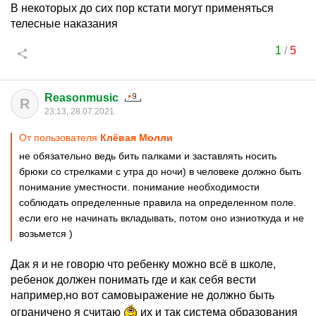
В некоторых до сих пор кстати могут применяться
телесные наказания
1
/
5
Reasonmusic
R
23:13, 28.07.2021
От пользователя
Клёвая Молли
не обязательно ведь бить палками и заставлять носить
брюки со стрелками с утра до ночи) в человеке должно быть
понимание уместности. понимание необходимости
соблюдать определенные правила на определенном поле.
если его не начинать вкладывать, потом оно изниоткуда и не
возьмется )
Дак я и не говорю что ребенку можно всё в школе,
ребенок должен понимать где и как себя вести
например,но вот самовыражение не должно быть
ограничено я считаю
их и так система образования