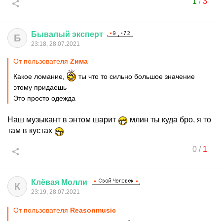
1
/
3
Бывалый
эксперт
Б
23:18, 28.07.2021
От пользователя
Zима
Какое ломание,
ты что то сильно большое значение
этому придаешь
Это просто одежда
Наш музыкант в энтом шарит
млин ты куда бро, я то
там в кустах
0
/
1
Клёвая
Молли
К
23:19, 28.07.2021
От пользователя
Reasonmusic