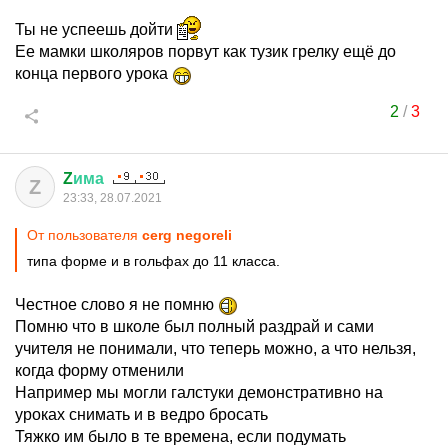
Ты не успеешь дойти
Ее мамки школяров порвут как тузик грелку ещё до
конца первого урока
2
/
3
Z
има
Z
23:33, 28.07.2021
От пользователя
cerg negoreli
типа форме и в гольфах до 11 класса.
Честное слово я не помню
Помню что в школе был полный раздрай и сами
учителя не понимали, что теперь можно, а что нельзя,
когда форму отменили
Например мы могли галстуки демонстративно на
уроках снимать и в ведро бросать
Тяжко им было в те времена, если подумать