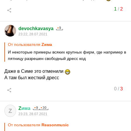
1
/
2
devochkavasya
23:22, 28.07.2021
От пользователя
Zима
И некоторые примеры всяких крупных фирм, где например в
пятницу разрешен свободный дресс код
Даже в Симе это отменили
А там был жесткий дресс
0
/
3
Z
има
Z
23:23, 28.07.2021
От пользователя
Reasonmusic