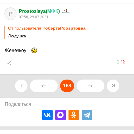
Prostozlaya(
МФК
)
P
07:58, 29.07.2021
От пользователя
PoбэртаPoбэртовна
Людушка
Женечкоу
1
/
2
168
Поделиться