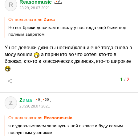
Reasonmusic
R
23:29, 28.07.2021
От пользователя
Zима
Но вот брюки девочкам в школу у нас тогда ещё были под
полным запретом
У нас девочки джинсы носили)клеши ещё тогда снова в
моду вошли
а парни кто во что хотел, кто-то в
брюках, кто-то в классических джинсах, кто-то широкие
1
/
2
Z
има
Z
23:29, 28.07.2021
От пользователя
Reasonmusic
я с удовольствием запишусь к ней в класс и буду самым
послушным учеником