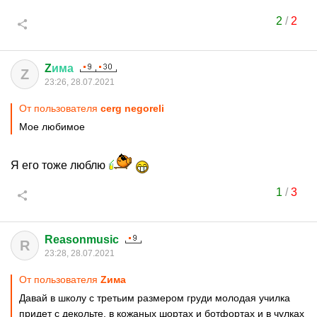
2
/
2
Z
има
Z
23:26, 28.07.2021
От пользователя
cerg negoreli
Мое любимое
Я его тоже люблю
1
/
3
Reasonmusic
R
23:28, 28.07.2021
От пользователя
Zима
Давай в школу с третьим размером груди молодая училка
придет с декольте, в кожаных шортах и ботфортах и в чулках