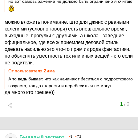
но вот самовыражение не должно быть ограничено я считаю
можно вложить понимание, што для джинс с рваными
коленями (условно говоря) есть внешкольное время,
выходные, прогулки с друзьями. а школа - заведние
официальное, где всё ж приемлем деловой стиль.
одевать насильно это что-то прям из рода фантастики.
но объяснять уместность тех или иных вещей - кто если
не родители.
От пользователя
Zима
А то ведь бывает, что как начинают беситься с подросткового
возраста, так до старости и перебеситься не могут
да много кто грешен))
1
/
0
Бывалый
эксперт