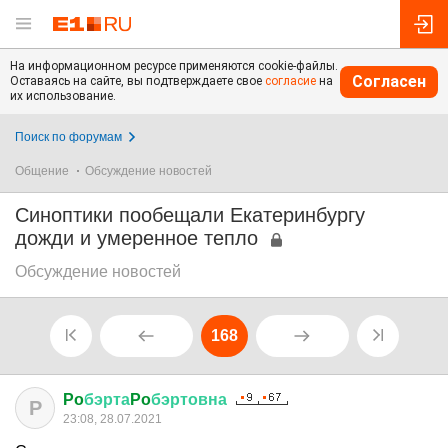
На информационном ресурсе применяются cookie-файлы.
Согласен
Оставаясь на сайте, вы подтверждаете свое
согласие
на
их использование.
Поиск по форумам
Общение
Обсуждение новостей
Синоптики пообещали Екатеринбургу
дожди и умеренное тепло
Обсуждение новостей
168
Po
бэрта
Po
бэртовна
P
23:08, 28.07.2021