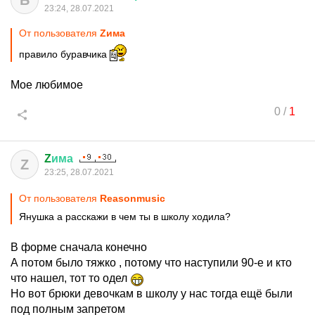
Б
23:24, 28.07.2021
От пользователя
Zима
правило буравчика
Мое любимое
0
/
1
Z
има
Z
23:25, 28.07.2021
От пользователя
Reasonmusic
Янушка а расскажи в чем ты в школу ходила?
В форме сначала конечно
А потом было тяжко , потому что наступили 90-е и кто
что нашел, тот то одел
Но вот брюки девочкам в школу у нас тогда ещё были
под полным запретом