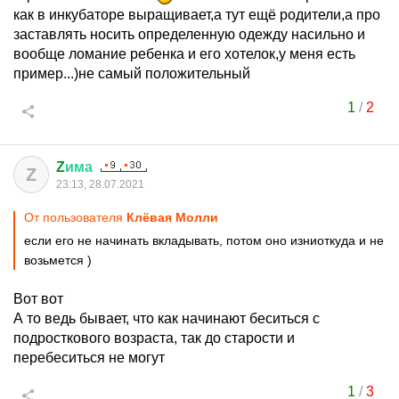
как в инкубаторе выращивает,а тут ещё родители,а про
заставлять носить определенную одежду насильно и
вообще ломание ребенка и его хотелок,у меня есть
пример...)не самый положительный
1
/
2
Z
има
Z
23:13, 28.07.2021
От пользователя
Клёвая Молли
если его не начинать вкладывать, потом оно изниоткуда и не
возьмется )
Вот вот
А то ведь бывает, что как начинают беситься с
подросткового возраста, так до старости и
перебеситься не могут
1
/
3