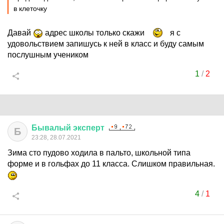
в клеточку
Давай
адрес школы только скажи
я с
удовольствием запишусь к ней в класс и буду самым
послушным учеником
1
/
2
Бывалый
эксперт
Б
23:28, 28.07.2021
Зима сто пудово ходила в пальто, школьной типа
форме и в гольфах до 11 класса. Слишком правильная.
4
/
1