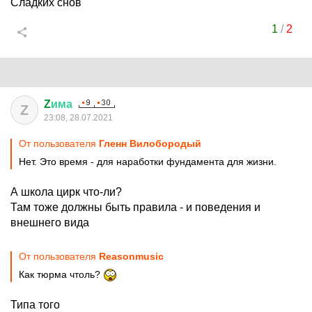
Сладких снов
1
/
2
Z
има
Z
23:08, 28.07.2021
От пользователя
Гленн Вилобородый
Нет. Это время - для наработки фундамента для жизни.
А школа цирк что-ли?
Там тоже должны быть правила - и поведения и
внешнего вида
От пользователя
Reasonmusic
Как тюрма чтоль?
Типа того