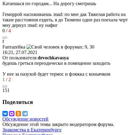
Катаешься по городам... На дорогу смотришь
Геморрой насиживаешь
:mad:
по мне дак Тяжелая работа на
такие расстояния ездить, я до Тюмени один раз поехала черт
мну дернул
:mad:
ну нафиг
0
/
4
f
Fan
та
ze
йк
a
16:21, 27.07.2021
От пользователя
devochkavasya
будешь греться переодически в помещение заходить
У нее за пазухой будет термос и фляжка с коньячком
1
/
2
151
Поделиться
Обсуждение новостей
Обсуждение этой темы закрыто модератором форума.
Знакомства в Екатеринбурге