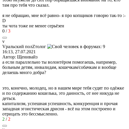
там про тебя что сказал.
я не обращаю, мне всё равно- я про копщиков говорю так-то
:-
D
ты чота тоже не менее серьёзен
0
/
3
v
V
ральский
пол
Z
толог
16:13, 27.07.2021
Автор: Щенивайз
а если параллельно ты волонтёром помогаешь, например,
больным детям, инвалидам, кошечкам/собачкам и вообще
делаешь много добра?
это, конечно, молодец, но в нашем мире тебя судят по одёжке
и по содержанию кошелька, это данность, от нее никуда не
деться.
капитализм, успешная успешность, конкуренция и прочая
западная эгоистическая дрисня - всё на этом построено и
отрицать это бессмысленно.
2
/
2