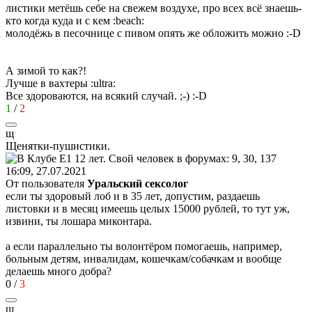
листики метёшь себе на свежем воздухе, про всех всё знаешь-
кто когда куда и с кем
:beach:
молодёжь в песочнице с пивом опять же обложить можно
:-D
А зимой то как?!
Лучше в вахтеры
:ultra:
Все здороваются, на всякий случай.
;-)
:-D
1
/
2
щ
Щенятки
-
пушистики
.
16:09, 27.07.2021
От пользователя
Уральский сексолог
если ты здоровый лоб и в 35 лет, допустим, раздаешь
листовки и в месяц имеешь целых 15000 рублей, то тут уж,
извини, ты лошара миконтара.
а если параллельно ты волонтёром помогаешь, например,
больным детям, инвалидам, кошечкам/собачкам и вообще
делаешь много добра?
0
/
3
щ