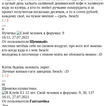
и целый день халкать халявный дешманский кофе и халявную
воду из кулера, а кто-то любит ручками пошурудить и за
проект получитсья несколько десятков, а то и сотен рублей.
каждому своё, на чужое мнение -- срать.
:beach:
1
/
2
н
Нучечка
16:11, 27.07.2021
От пользователя
Щенивайз
листики метёшь себе на свежем воздухе, про всех всё знаешь-
кто когда куда и с кем
:beach:
молодёжь в песочнице с пивом опять же обложить можно
:-D
Каток будешь заливать
:super:
Личные коньки-гаги заведешь
:beach:
:-D
1
/
2
щ
Щенятки
-
пушистики
.
16:11, 27.07.2021
От пользователя
Fanтаzeйкa
Эээ