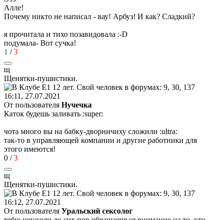
Алле!
Почему никто не написал - вау! Арбуз! И как? Сладкий?
я прочитала и тихо позавидовала
:-D
подумала- Вот сучка!
1
/
3
щ
Щенятки
-
пушистики
.
16:11, 27.07.2021
От пользователя
Нучечка
Каток будешь заливать
:super:
чота много вы на бабку-дворничиху сложили
:ultra:
так-то в управляющей компании и другие работники для
этого имеются!
0
/
3
щ
Щенятки
-
пушистики
.
16:12, 27.07.2021
От пользователя
Уральский сексолог
тебю неужели до сих пор обращаешься внимание на то, кто