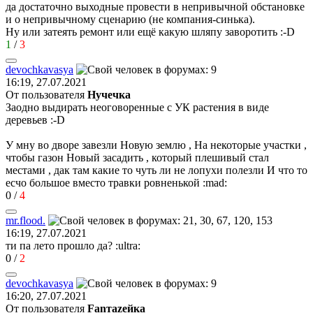
да достаточно выходные провести в непривычной обстановке
и о непривычному сценарию (не компания-синька).
Ну или затеять ремонт или ещё какую шляпу заворотить
:-D
1
/
3
devochkavasya
16:19, 27.07.2021
От пользователя
Нучечка
Заодно выдирать неоговоренные с УК растения в виде
деревьев
:-D
У мну во дворе завезли Новую землю , На некоторые участки ,
чтобы газон Новый засадить , который плешивый стал
местами , дак там какие то чуть ли не лопухи полезли И что то
есчо большое вместо травки ровненькой
:mad:
0
/
4
mr.flood.
16:19, 27.07.2021
ти па лето прошло да?
:ultra:
0
/
2
devochkavasya
16:20, 27.07.2021
От пользователя
Fanтаzeйкa