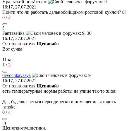
V
ральский
пол
Z
толог
16:17, 27.07.2021
Пойти что ли работать дальнобойщиком-ростовой куклой?
8(
0
/
2
f
Fan
та
ze
йк
a
16:17, 27.07.2021
От пользователя
Щенивайз
Вот сучка!
11 кг
1
/
2
devochkavasya
16:17, 27.07.2021
От пользователя
Щенивайз
есть температурные нормы работы на улице так-то
:ultra:
Да , будешь греться переодически в помещение заходить
:smoke:
0
/
4
щ
Щенятки
-
пушистики
.