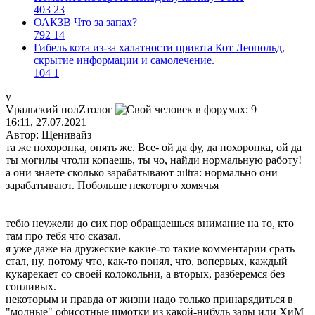
403
23
ОАКЗВ Что за запах?
792
14
Гибель кота из-за халатности приюта Кот Леопольд,
скрытиe информации и самолечение.
104
1
v
V
ральский
пол
Z
толог
16:11, 27.07.2021
Автор: Щенивайз
та же похоронка, опять же. Все- ой да фу, да похоронка, ой да
ты могилы чтоли копаешь, ты чо, найди нормальную работу!
а они знаете сколько зарабатывают
:ultra:
нормально они
зарабатывают. Побольше некоторго хомячья
тебю неужели до сих пор обращаешься внимание на то, кто
там про тебя что сказал.
я уже даже на дружеские какие-то такие комментарии срать
стал, ну, потому что, как-то понял, что, вопервых, каждый
кукарекает со своей колокольни, а вторых, разберемся без
сопливых.
некоторым и правда от жизни надо только принарядиться в
"модные" офисотные шмотки из какой-нибудь зары или ХиМ