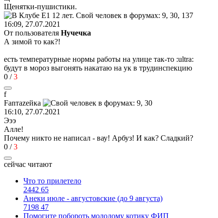
Щенятки
-
пушистики
.
16:09, 27.07.2021
От пользователя
Нучечка
А зимой то как?!
есть температурные нормы работы на улице так-то
:ultra:
будут в мороз выгонять накатаю на ук в трудинспекцию
0
/
3
f
Fan
та
ze
йк
a
16:10, 27.07.2021
Эээ
Алле!
Почему никто не написал - вау! Арбуз! И как? Сладкий?
0
/
3
сейчас читают
Что то прилетело
2442
65
Анеки июле - августовские (до 9 августа)
7198
47
Помогите побороть молодому котику ФИП