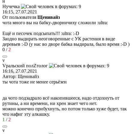
н
Нучечка
16:15, 27.07.2021
От пользователя
Щенивайз
чота много вы на бабку-дворничиху сложили
:ultra:
Ещё и песочек подсыпать!!!
:ultra:
:-D
Заодно выдирать неоговоренные с УК растения в виде
деревьев
:-D
(у нас во дворе бабка выдирала, было время
:-D
)
0
/
2
v
V
ральский
пол
Z
толог
16:16, 27.07.2021
Автор: Щенивайз
ты чота тоже не менее серьёзен
да чото подзадрало всё накопившееся, надо отдохнуть от
рутины, а ни времени, ни хрен знает чего нет.
можно конечно прибухнуть, но потом только хуже будет, так
что нафиг эту алкашку.
1
/
2
v