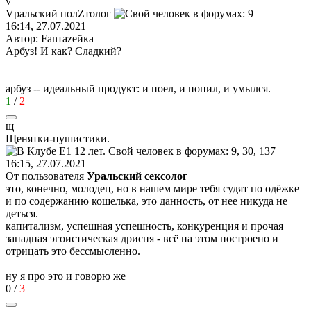
v
V
ральский
пол
Z
толог
16:14, 27.07.2021
Автор: Fanтаzeйкa
Арбуз! И как? Сладкий?
арбуз -- идеальный продукт: и поел, и попил, и умылся.
1
/
2
щ
Щенятки
-
пушистики
.
16:15, 27.07.2021
От пользователя
Уральский сексолог
это, конечно, молодец, но в нашем мире тебя судят по одёжке
и по содержанию кошелька, это данность, от нее никуда не
деться.
капитализм, успешная успешность, конкуренция и прочая
западная эгоистическая дрисня - всё на этом построено и
отрицать это бессмысленно.
ну я про это и говорю же
0
/
3