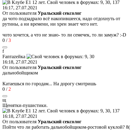
16:17, 27.07.2021
От пользователя
Уральский сексолог
да чото подзадрало всё накопившееся, надо отдохнуть от
рутины, а ни времени, ни хрен знает чего нет.
чото хочется, а что не знаю- то ли семечек, то ли замуж?
:-D
0
/
3
f
Fan
та
ze
йк
a
16:18, 27.07.2021
От пользователя
Уральский сексолог
дальнобойщиком
Катаешься по городам... На дорогу смотришь
0
/
2
щ
Щенятки
-
пушистики
.
16:18, 27.07.2021
От пользователя
Уральский сексолог
Пойти что ли работать дальнобойщиком-ростовой куклой?
8(