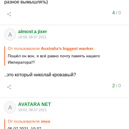
разное вымышлять)
4
/
0
almost a jixer
A
18:58, 08.07.2021
От пользователя
Australia's biggest wanker
Пошёл он вон, я всё равно почту память нашего
Императора!!!
..это который николай кровавый?
2
/
0
AVATARA NET
A
19:02, 08.07.2021
От пользователя
imxo
05.07.2021, 10:37