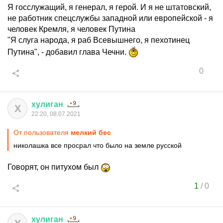
Я госслужащий, я генерал, я герой. И я не штатовский,
не работник спецслужбы западной или европейской - я
человек Кремля, я человек Путина
"Я слуга народа, я раб Всевышнего, я пехотинец
Путина", - добавил глава Чечни.
0
хулиган
Х
22:20, 08.07.2021
От пользователя
мелкий бес
николашка все просрал что было на земле русской
Говорят, он питухом был
1
/
0
хулиган