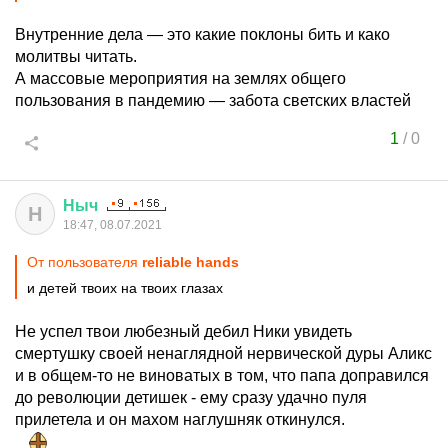
Внутренние дела — это какие поклоны бить и како
молитвы читать.
А массовые мероприятия на землях общего
пользования в пандемию — забота светских властей
1
/
0
Ныч
Н
18:47, 08.07.2021
От пользователя
reliable hands
и детей твоих на твоих глазах
Не успел твои любезный дебил Ники увидеть
смертушку своей ненаглядной нервической дуры Аликс
и в общем-то не виноватых в том, что папа доправился
до революции детишек - ему сразу удачно пуля
прилетела и он махом наглушняк откинулся.