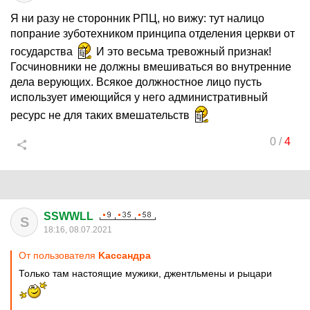
Я ни разу не сторонник РПЦ, но вижу: тут налицо
попрание зуботехником принципа отделения церкви от
государства
И это весьма тревожный признак!
Госчиновники не должны вмешиваться во внутренние
дела верующих. Всякое должностное лицо пусть
использует имеющийся у него административный
ресурс не для таких вмешательств
0
/
4
SSWWLL
S
18:16, 08.07.2021
От пользователя
Kaccaндpa
Только там настоящие мужики, джентльмены и рыцари