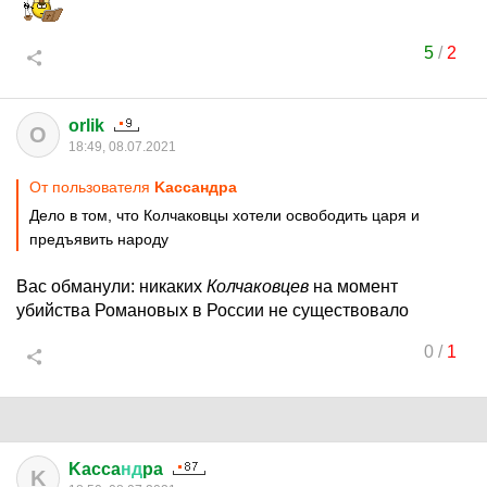
5
/
2
orlik
O
18:49, 08.07.2021
От пользователя
Kaccaндpa
Дело в том, что Колчаковцы хотели освободить царя и
предъявить народу
Вас обманули: никаких
Колчаковцев
на момент
убийства Романовых в России не существовало
0
/
1
Kacca
нд
pa
K