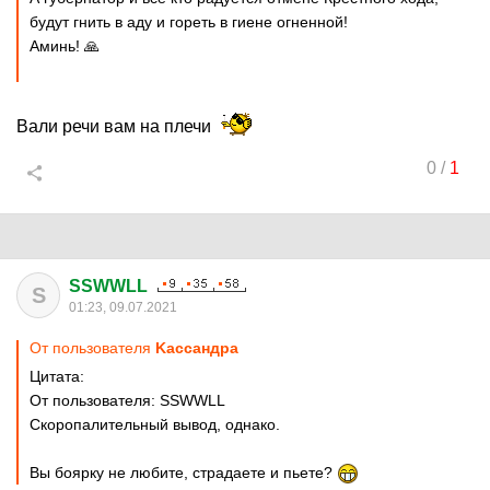
будут гнить в аду и гореть в гиене огненной!
Аминь! 🙏
Вали речи вам на плечи
0
/
1
SSWWLL
S
01:23, 09.07.2021
От пользователя
Kaccaндpa
Цитата:
От пользователя: SSWWLL
Скоропалительный вывод, однако.
Вы боярку не любите, страдаете и пьете?