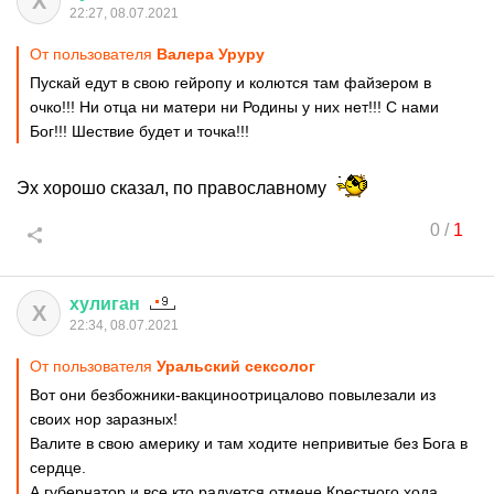
Х
22:27, 08.07.2021
От пользователя
Валера Уруру
Пускай едут в свою гейропу и колются там файзером в
очко!!! Ни отца ни матери ни Родины у них нет!!! С нами
Бог!!! Шествие будет и точка!!!
Эх хорошо сказал, по православному
0
/
1
хулиган
Х
22:34, 08.07.2021
От пользователя
Уральский сексолог
Вот они безбожники-вакциноотрицалово повылезали из
своих нор заразных!
Валите в свою америку и там ходите непривитые без Бога в
сердце.
А губернатор и все кто радуется отмене Крестного хода,