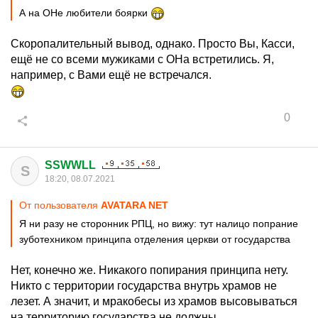
А на ОНе любители боярки
Скоропалительный вывод, однако. Просто Вы, Касси,
ещё не со всеми мужиками с ОНа встретились. Я,
например, с Вами ещё не встречался.
0
SSWWLL
S
18:20, 08.07.2021
От пользователя
AVATARA NET
Я ни разу не сторонник РПЦ, но вижу: тут налицо попрание
зуботехником принципа отделения церкви от государства
Нет, конечно же. Никакого попирания принципа нету.
Никто с территории государства внутрь храмов не
лезет. А значит, и мракобесы из храмов высовываться
на территорию государства не должны.