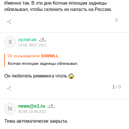
Именно так. В эти дни Колчак японцам задницы
облизывал, чтобы склонить их напасть на Россию.
0
хулиган
Х
13:58, 09.07.2021
От пользователя
SSWWLL
Колчак японцам задницы облизывал,
Он любитель римминга чтоль
1
/
0
news@e1.ru
N
00:08, 10.08.2021
Тема автоматически закрыта.