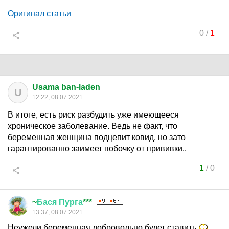
Оригинал статьи
0
/
1
Usama ban-laden
U
12:22, 08.07.2021
В итоге, есть риск разбудить уже имеющееся
хроническое заболевание. Ведь не факт, что
беременная женщина подцепит ковид, но зато
гарантированно заимеет побочку от прививки..
1
/
0
~
Бася
Пурга
***
13:37, 08.07.2021
Неужели беременная добровольно будет ставить