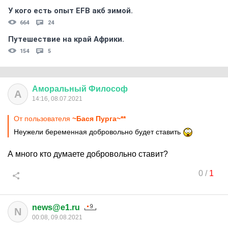
У кого есть опыт EFB акб зимой.
664
24
Путешествие на край Африки.
154
5
Аморальный
Философ
А
14:16, 08.07.2021
От пользователя
~Бася Пурга~**
Неужели беременная добровольно будет ставить
А много кто думаете добровольно ставит?
0
/
1
news@e1.ru
N
00:08, 09.08.2021