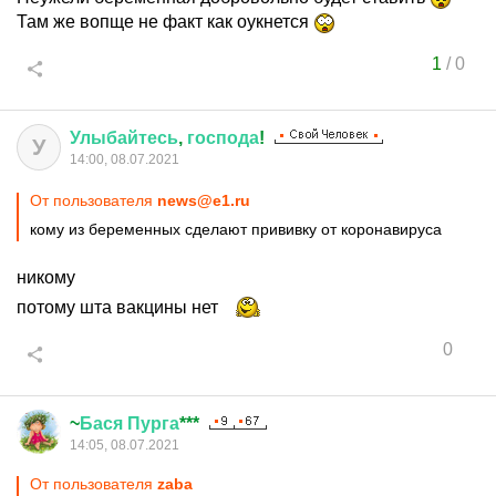
Там же вопще не факт как оукнется
1
/
0
Улыбайтесь
,
господа
!
У
14:00, 08.07.2021
От пользователя
news@e1.ru
кому из беременных сделают прививку от коронавируса
никому
потому шта вакцины нет
0
~
Бася
Пурга
***
14:05, 08.07.2021
От пользователя
zaba