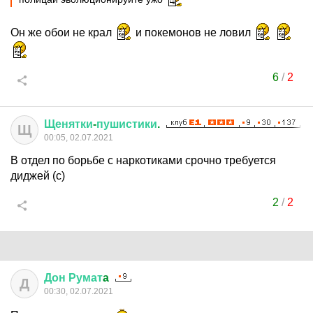
Он же обои не крал
и покемонов не ловил
6
/
2
Щенятки
-
пушистики
.
Щ
00:05, 02.07.2021
В отдел по борьбе с наркотиками срочно требуется
диджей (с)
2
/
2
Дон
Румат
a
Д
00:30, 02.07.2021