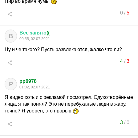
Пир во время чумы
0
/
5
Все
занято
((
В
00:55, 02.07.2021
Ну и че такого? Пусть развлекаются, жалко что ли?
4
/
3
pp6978
P
01:02, 02.07.2021
Я видео хоть и с рекламой посмотрел. Одухотворённые
лица, я так понял? Это не перебуханые люди в жару,
точно? Я уверен, это прорыв
3
/
0