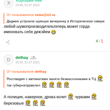
Хороший
Ник
Х
23:48, 01.07.2021
От пользователя
news@e1.ru
Диджеи устроили шумную вечеринку в Историческом сквере
любой шумопроизводительтеперь может горда
именовать себя дижэйем
4
/
1
dethay
D
23:52, 01.07.2021
От пользователя
dethay
Россгвадия с автоматами занята безмасочниками в ТЦ
так губернатррвелел
А полиция, наверное, дрова колит
чурками
березовые