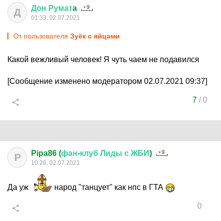
Дон
Румат
a
Д
01:33, 02.07.2021
От пользователя
Зуёк с яйцами
Какой вежливый человек! Я чуть чаем не подавился
[Сообщение изменено модератором 02.07.2021 09:37]
7
/
0
Pipa86 (
фан
-
клуб
Лиды
с
ЖБИ
)
P
10:26, 02.07.2021
Да уж
народ "танцует" как нпс в ГТА
0