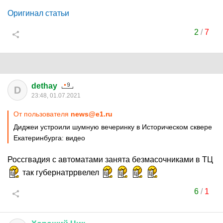
Оригинал статьи
2
/
7
dethay
D
23:48, 01.07.2021
От пользователя
news@e1.ru
Диджеи устроили шумную вечеринку в Историческом сквере
Екатеринбурга: видео
Россгвадия с автоматами занята безмасочниками в ТЦ
так губернатррвелел
6
/
1