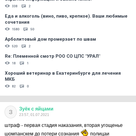
338
2
Еда и алкоголь (вино, пиво, крепкое). Ваши любимые
сочетания
1580
50
Арболитовый дом промерзает по швам
520
2
Re: Племеннoй смoтр РOO CO ЦПС "УРАЛ"
18
1
Хороший ветеринар в Екатеринбурге для лечения
МКБ
82
0
Зуёк
с
яйцами
З
23:57, 01.07.2021
штраф - первая стадия наказания, вторая угощенье
шомпанскем до потери сознания
полицаи