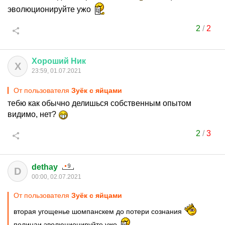
эволюционируйте ужо
2
/
2
Хороший
Ник
Х
23:59, 01.07.2021
От пользователя
Зуёк с яйцами
тебю как обычно делишься собственным опытом
видимо, нет?
2
/
3
dethay
D
00:00, 02.07.2021
От пользователя
Зуёк с яйцами
вторая угощенье шомпанскем до потери сознания
полицаи эволюционируйте ужо