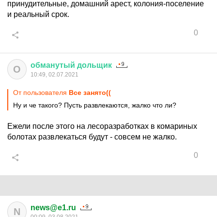
принудительные, домашний арест, колония-поселение
и реальный срок.
0
обманутый
дольщик
О
10:49, 02.07.2021
От пользователя
Все занято((
Ну и че такого? Пусть развлекаются, жалко что ли?
Ежели после этого на лесоразработках в комариных
болотах развлекаться будут - совсем не жалко.
0
news@e1.ru
N