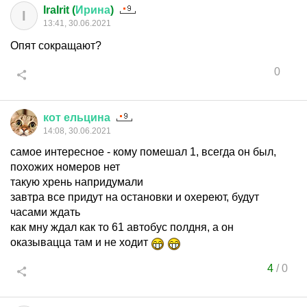
IraIrit (
Ирина
)
I
13:41, 30.06.2021
Опят сокращают?
0
кот
ельцина
14:08, 30.06.2021
самое интересное - кому помешал 1, всегда он был,
похожих номеров нет
такую хрень напридумали
завтра все придут на остановки и охереют, будут
часами ждать
как мну ждал как то 61 автобус полдня, а он
оказывацца там и не ходит
4
/
0