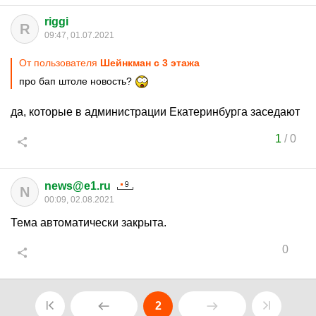
riggi
R
09:47, 01.07.2021
От пользователя
Шейнкман с 3 этажа
про бап штоле новость?
да, которые в администрации Екатеринбурга заседают
1
/
0
news@e1.ru
N
00:09, 02.08.2021
Тема автоматически закрыта.
0
2