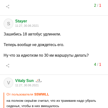
2
/
1
Stayer
S
11:27, 30.06.2021
Зашибись 18 автобус удлинили.
Теперь вообще не дождетесь его.
Ну что за идиотизм по 30 км маршруты делать?
4
/
1
Vitaly Sun
V
11:27, 30.06.2021
От пользователя
SSWWLL
на полном серьёзе считал, что из трамваев надо убрать
сиденья, чтобы в них вмещалось