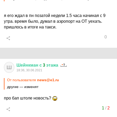
я его ждал в пн позатой недели 1.5 часа начиная с 9
утра. время было, думал в аэропорт на ОТ уехать.
пришлось в итоге на такси.
0
Шейнкман
с
3
этажа
Ш
18:36, 30.06.2021
От пользователя
news@e1.ru
другие — изменят
про бап штоле новость?
1
/
2