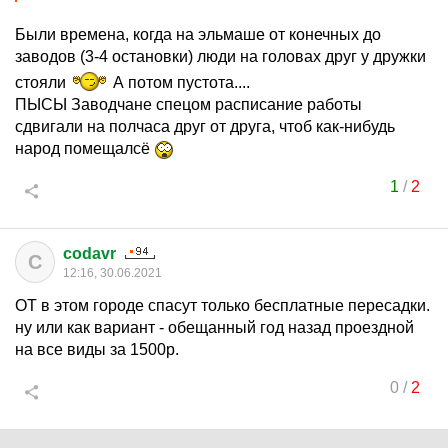
Были времена, когда на эльмаше от конечных до
заводов (3-4 остановки) люди на головах друг у дружки
стояли
А потом пустота....
ПЫСЫ Заводчане спецом расписание работы
сдвигали на полчаса друг от друга, чтоб как-нибудь
народ помещалсё
1
/
2
codavr
C
12:16, 30.06.2021
ОТ в этом городе спасут только бесплатные пересадки.
ну или как вариант - обещанный год назад проездной
на все виды за 1500р.
0
/
2