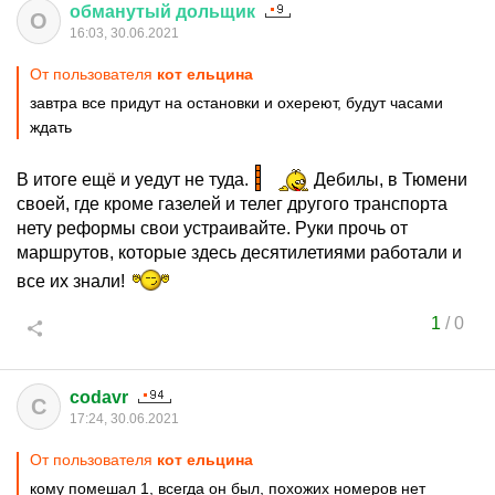
обманутый
дольщик
О
16:03, 30.06.2021
От пользователя
кот ельцина
завтра все придут на остановки и охереют, будут часами
ждать
В итоге ещё и уедут не туда.
Дебилы, в Тюмени
своей, где кроме газелей и телег другого транспорта
нету реформы свои устраивайте. Руки прочь от
маршрутов, которые здесь десятилетиями работали и
все их знали!
1
/
0
codavr
C
17:24, 30.06.2021
От пользователя
кот ельцина
кому помешал 1, всегда он был, похожих номеров нет