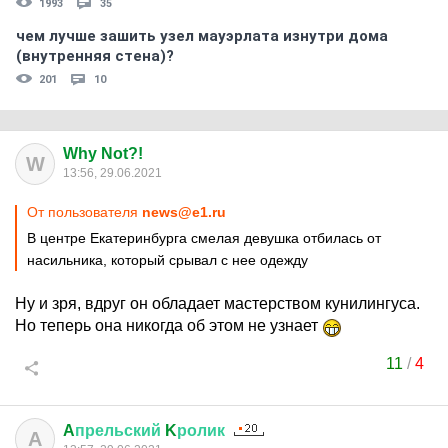
1993
35
чем лучше зашить узел мауэрлата изнутри дома
(внутренняя стена)?
201
10
Why Not?!
W
13:56, 29.06.2021
От пользователя
news@e1.ru
В центре Екатеринбурга смелая девушка отбилась от
насильника, который срывал с нее одежду
Ну и зря, вдруг он обладает мастерством кунилингуса.
Но теперь она никогда об этом не узнает
11
/
4
A
прельский
K
ролик
A