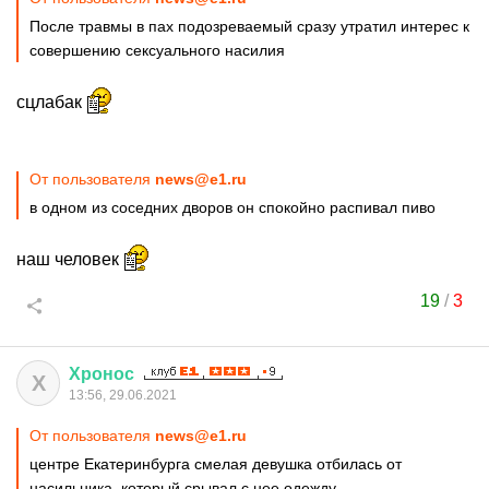
После травмы в пах подозреваемый сразу утратил интерес к
совершению сексуального насилия
сцлабак
От пользователя
news@e1.ru
в одном из соседних дворов он спокойно распивал пиво
наш человек
19
/
3
Хронос
Х
13:56, 29.06.2021
От пользователя
news@e1.ru
центре Екатеринбурга смелая девушка отбилась от
насильника, который срывал с нее одежду