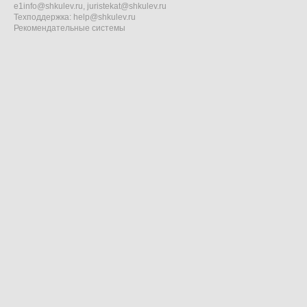
e1info@shkulev.ru
,
juristekat@shkulev.ru
Техподдержка:
help@shkulev.ru
Рекомендательные системы