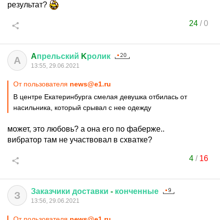
результат?
24
/
0
A
прельский
K
ролик
A
13:55, 29.06.2021
От пользователя
news@e1.ru
В центре Екатеринбурга смелая девушка отбилась от
насильника, который срывал с нее одежду
может, это любовь? а она его по фаберже..
вибратор там не участвовал в схватке?
4
/
16
Заказчики
доставки
-
конченные
З
13:56, 29.06.2021
От пользователя
news@e1.ru