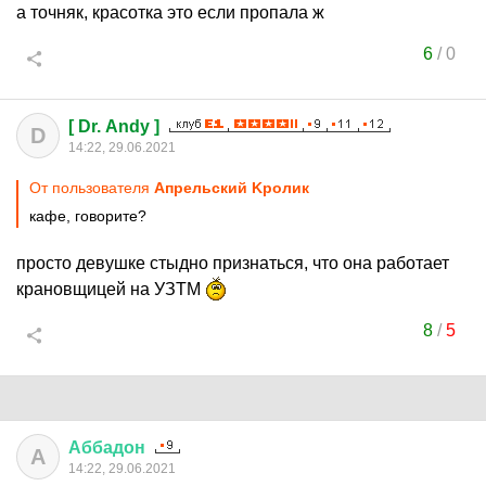
а точняк, красотка это если пропала ж
6
/
0
[ Dr. Andy ]
D
14:22, 29.06.2021
От пользователя
Aпрельский Kролик
кафе, говорите?
просто девушке стыдно признаться, что она работает
крановщицей на УЗТМ
8
/
5
Аббадон
А
14:22, 29.06.2021