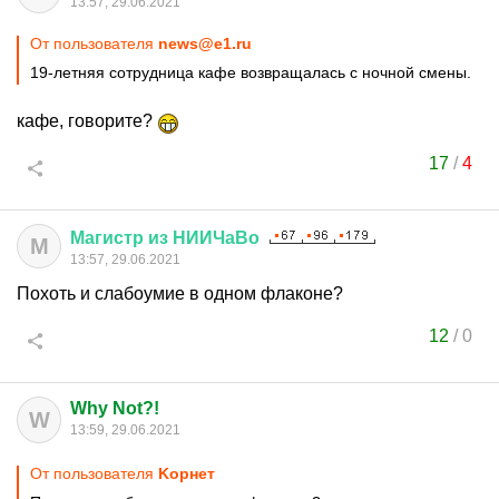
13:57, 29.06.2021
От пользователя
news@e1.ru
19-летняя сотрудница кафе возвращалась с ночной смены.
кафе, говорите?
17
/
4
Магистр
из
НИИЧаВо
М
13:57, 29.06.2021
Похоть и слабоумие в одном флаконе?
12
/
0
Why Not?!
W
13:59, 29.06.2021
От пользователя
Kорнет