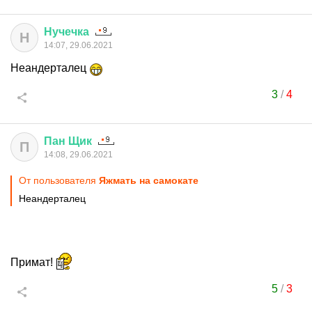
Нучечка
Н
14:07, 29.06.2021
Неандерталец
3
/
4
Пан
Щик
П
14:08, 29.06.2021
От пользователя
Яжмать на самокате
Неандерталец
Примат!
5
/
3