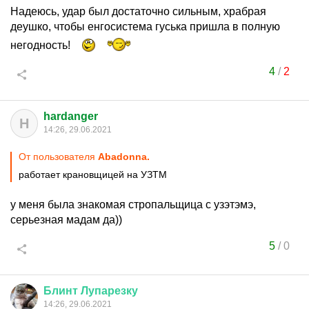
Надеюсь, удар был достаточно сильным, храбрая
деушко, чтобы енгосистема гуська пришла в полную
негодность!
4
/
2
hardanger
H
14:26, 29.06.2021
От пользователя
Abadonnа.
работает крановщицей на УЗТМ
у меня была знакомая стропальщица с узэтэмэ,
серьезная мадам да))
5
/
0
Блинт
Лупарезку
14:26, 29.06.2021