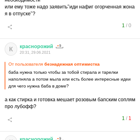
или ему тоже надо заявить"иди нафиг огорченная жона
я в отпуске"?
1
/
0
краснорожий
К
20:31, 29.06.2021
От пользователя
безнадежная оптимистка
баба нужна только чтобы за тобой стирала и тарелки
наполняла а потом мыла или есть более интересные идеи
для чего нужна баба в доме?
а как стирка и готовка мешает розовым бапским соплям
про лубофф?
1
/
1
краснорожий