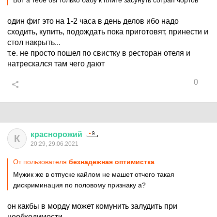
Вот а тебе бы только бабу к плите засунуть сотрап чортов
один фиг это на 1-2 часа в день делов ибо надо
сходить, купить, подождать пока приготовят, принести и
стол накрыть...
т.е. не просто пошел по свистку в ресторан отеля и
натрескался там чего дают
0
краснорожий
К
20:29, 29.06.2021
От пользователя
безнадежная оптимистка
Мужик же в отпуске кайлом не машет отчего такая
дискриминация по половому признаку а?
он какбы в морду может комунить залудить при
необходимости