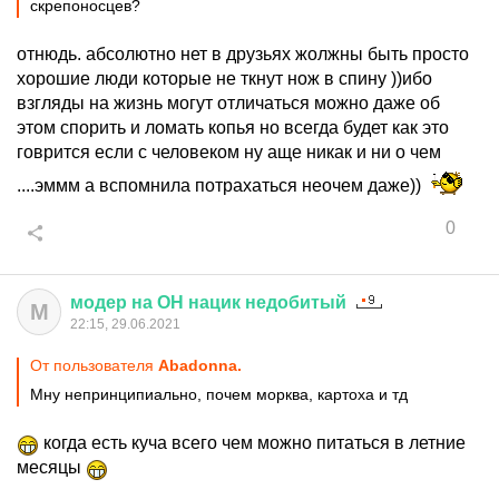
скрепоносцев?
отнюдь. абсолютно нет в друзьях жолжны быть просто
хорошие люди которые не ткнут нож в спину ))ибо
взгляды на жизнь могут отличаться можно даже об
этом спорить и ломать копья но всегда будет как это
говрится если с человеком ну аще никак и ни о чем
....эммм а вспомнила потрахаться неочем даже))
0
модер
на
ОН
нацик
недобитый
М
22:15, 29.06.2021
От пользователя
Abadonnа.
Мну непринципиально, почем морква, картоха и тд
когда есть куча всего чем можно питаться в летние
месяцы