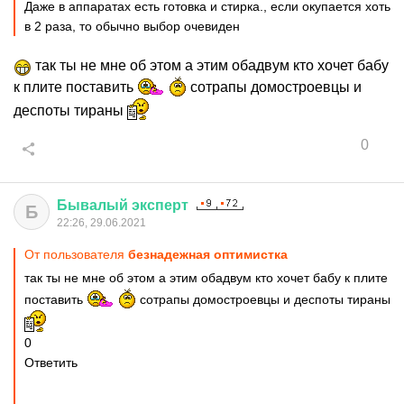
Даже в аппаратах есть готовка и стирка., если окупается хоть
в 2 раза, то обычно выбор очевиден
так ты не мне об этом а этим обадвум кто хочет бабу
к плите поставить
сотрапы домостроевцы и
деспоты тираны
0
Бывалый
эксперт
Б
22:26, 29.06.2021
От пользователя
безнадежная оптимистка
так ты не мне об этом а этим обадвум кто хочет бабу к плите
поставить
сотрапы домостроевцы и деспоты тираны
0
Ответить