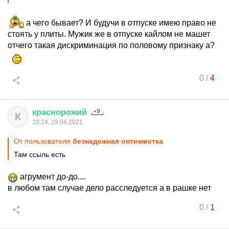
а чего бывает? И будучи в отпуске имею право не
стоять у плиты. Мужик же в отпуске кайлом не машет
отчего такая дискриминация по половому признаку а?
0
/
4
краснорожий
К
20:24, 29.06.2021
От пользователя
безнадежная оптимистка
Там ссыль есть
агрумент до-до....
в любом там случае дело расследуется а в рашке нет
0
/
1