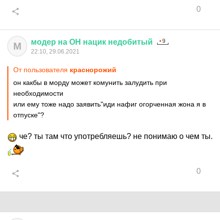
0
модер
на
ОН
нацик
недобитый
М
22:10, 29.06.2021
От пользователя
краснорожий
он какбы в морду может комунить залудить при
необходимости
или ему тоже надо заявить"иди нафиг огорченная жона я в
отпуске"?
че? ты там что употребляешь? не понимаю о чем ты.
0