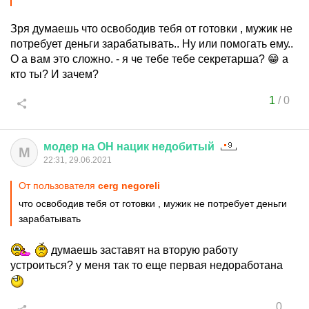
Зря думаешь что освободив тебя от готовки , мужик не
потребует деньги зарабатывать.. Ну или помогать ему..
О а вам это сложно. - я че тебе тебе секретарша? 😁 а
кто ты? И зачем?
1
/
0
модер
на
ОН
нацик
недобитый
М
22:31, 29.06.2021
От пользователя
cerg negoreli
что освободив тебя от готовки , мужик не потребует деньги
зарабатывать
думаешь заставят на вторую работу
устроиться? у меня так то еще первая недоработана
0