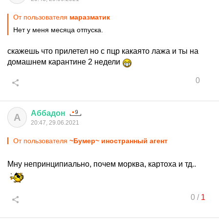
От пользователя
маразматик
Нет у меня месяца отпуска.
скажешь что прилетел но с пцр какаято лажа и ты на
домашнем карантине 2 недели
0
Аббадон
А
20:47, 29.06.2021
От пользователя
~Бумер~ иностранный агент
Мну непринципиально, почем морква, картоха и тд..
0
/
1