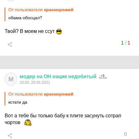
От пользователя
краснорожий
обама обосцал?
Твой? В моем не ссут
1
/
1
модер
на
ОН
нацик
недобитый
М
20:06, 29.06.2021
От пользователя
краснорожий
кстати да
Вот а тебе бы только бабу к плите засунуть сотрап
чортов
0