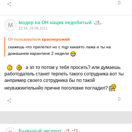
0
модер
на
ОН
нацик
недобитый
М
22:16, 29.06.2021
От пользователя
краснорожий
скажешь что прилетел но с пцр какаято лажа и ты на
домашнем карантине 2 недели
а зп то потом у тебя просить? или думаешь
работодатель станет терпеть такого сотрудника вот ты
анпример своего сотрудника бы по такой
неуважиительнйо причне поголовке погладил?
0
Бывалый
эксперт