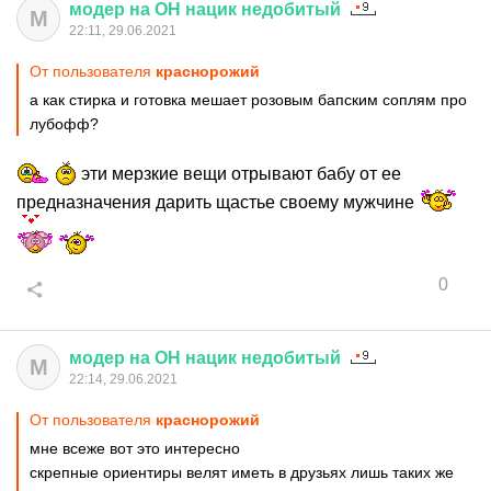
модер
на
ОН
нацик
недобитый
М
22:11, 29.06.2021
От пользователя
краснорожий
а как стирка и готовка мешает розовым бапским соплям про
лубофф?
эти мерзкие вещи отрывают бабу от ее
предназначения дарить щастье своему мужчине
0
модер
на
ОН
нацик
недобитый
М
22:14, 29.06.2021
От пользователя
краснорожий
мне всеже вот это интересно
скрепные ориентиры велят иметь в друзьях лишь таких же