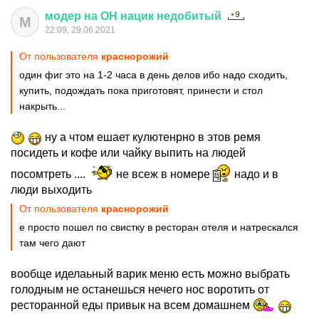
модер
на
ОН
нацик
недобитый
М
22:09, 29.06.2021
От пользователя
краснорожий
один фиг это на 1-2 часа в день делов ибо надо сходить,
купить, подождать пока приготовят, принести и стол
накрыть...
ну а чтом ешает кулютенрно в этов ремя
посидеть и кофе или чайку выпить на людей
посомтреть ....
не всеж в номере
надо и в
люди выходить
От пользователя
краснорожий
е просто пошел по свистку в ресторан отеля и натрескался
там чего дают
вообще иделаьный варик меню есть можно выбрать
голодным не останешься нечего нос воротить от
ресторанной еды привык на всем домашнем