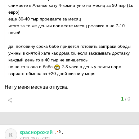
снимаете в Аланье хату 4-комнатуню на месяц за 90 тыр (1к
евро)
еще 30-40 тыр проедаете за месяц
итого за те же деньги поимеете месяц релакса а не 7-10
ночей
да, половину срока бабе придется готовить завтраки обеды
ужины в снятой хате как дома т.к. если заказывать доставку
каждый день то в 40 тыр не впишетесь
но на то ж она и баба
2-3 часа в день у плиты норм
вариант обмена за +20 дней жизни у моря
Нет у меня месяца отпуска.
1
/
0
краснорожий
К
20:43, 29.06.2021