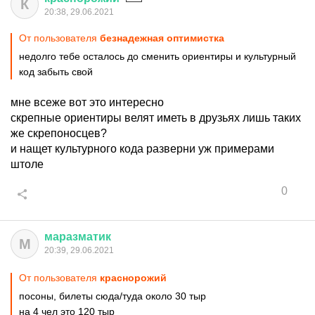
К
20:38, 29.06.2021
От пользователя
безнадежная оптимистка
недолго тебе осталось до сменить ориентиры и культурный
код забыть свой
мне всеже вот это интересно
скрепные ориентиры велят иметь в друзьях лишь таких
же скрепоносцев?
и нащет культурного кода разверни уж примерами
штоле
0
маразматик
М
20:39, 29.06.2021
От пользователя
краснорожий
посоны, билеты сюда/туда около 30 тыр
на 4 чел это 120 тыр