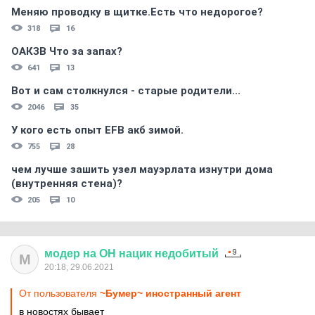
Меняю проводку в щитке.Есть что недорогое?
318
16
ОАКЗВ Что за запах?
641
13
Вот и сам столкнулся - старые родители...
2046
35
У кого есть опыт EFB акб зимой.
755
28
чем лучше зашить узел мауэрлата изнутри дома
(внутренняя стена)?
205
10
модер
на
ОН
нацик
недобитый
М
20:18, 29.06.2021
От пользователя
~Бумер~ иностранный агент
в новостях бывает