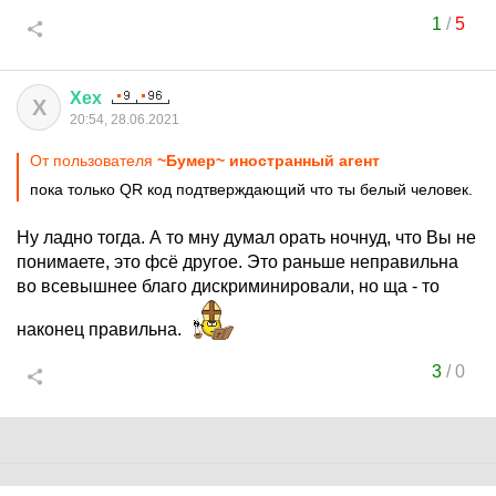
1
/
5
Хех
Х
20:54, 28.06.2021
От пользователя
~Бумер~ иностранный агент
пока только QR код подтверждающий что ты белый человек.
Ну ладно тогда. А то мну думал орать ночнуд, что Вы не
понимаете, это фсё другое. Это раньше неправильна
во всевышнее благо дискриминировали, но ща - то
наконец правильна.
3
/
0