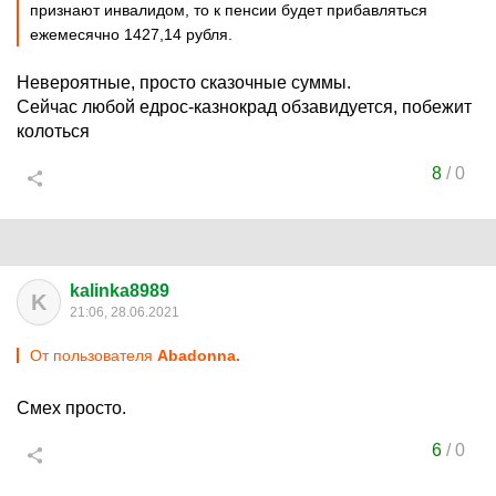
признают инвалидом, то к пенсии будет прибавляться
ежемесячно 1427,14 рубля.
Невероятные, просто сказочные суммы.
Сейчас любой едрос-казнокрад обзавидуется, побежит
колоться
8
/
0
kalinka8989
K
21:06, 28.06.2021
От пользователя
Abadonnа.
Смех просто.
6
/
0