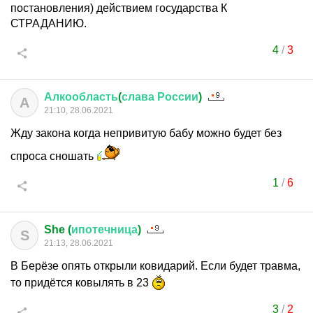
постановления) действием государства К
СТРАДАНИЮ.
4
/
3
Алкообласть
(
слава
России
)
А
21:10, 28.06.2021
Жду закона когда непривитую бабу можно будет без
спроса сношать
1
/
6
She (
ипотечница
)
S
21:13, 28.06.2021
В Берёзе опять открыли ковидарий. Если будет травма,
то придётся ковылять в 23
3
/
2