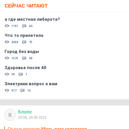
СЕЙЧАС ЧИТАЮТ
а где местная либерота?
1181
60
Что то прилетело
4058
75
Город без воды
1575
48
Здоровье после 40
99
1
Электрики вопрос к вам
417
16
Клопс
К
20:56, 28.06.2021
От пользователя
Убить всех человеков