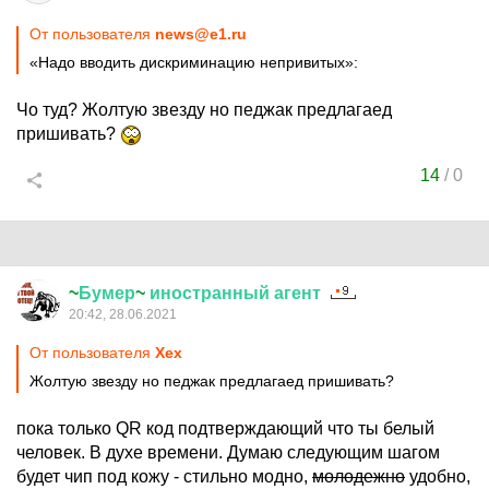
От пользователя
news@e1.ru
«Надо вводить дискриминацию непривитых»:
Чо туд? Жолтую звезду но педжак предлагаед
пришивать?
14
/
0
~
Бумер
~
иностранный
агент
20:42, 28.06.2021
От пользователя
Хех
Жолтую звезду но педжак предлагаед пришивать?
пока только QR код подтверждающий что ты белый
человек. В духе времени. Думаю следующим шагом
будет чип под кожу - стильно модно,
молодежно
удобно,