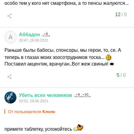
особо тем у кого нет смартфона, а то пенсы жалуются...
12
/
0
Аббадон
А
20:47, 28.06.2021
Раньше былы бабосы, спонсоры, мы герои, то, се. А
теперь в глазах моих зоосотрудников тоска...
Поставил акцентик, врачуган..Вот жеж свинья! 🐖
5
/
0
Убить
всех
человеков
20:52, 28.06.2021
От пользователя
Клопс
примете таблетку, успокойтесь