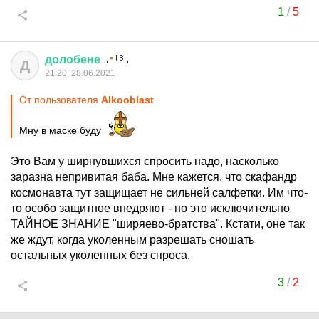
1
/
5
долобене
Д
21:20, 28.06.2021
От пользователя
Alkooblast
Мну в маске буду
Это Вам у ширнувшихся спросить надо, насколько
заразна непривитая баба. Мне кажется, что скафандр
космонавта тут защищает не сильней салфетки. Им что-
то особо защитное внедряют - но это исключительно
ТАЙНОЕ ЗНАНИЕ "ширяево-братства". Кстати, оне так
же ждут, когда уколенным разрешать сношать
остальных уколенных без спроса.
3
/
2