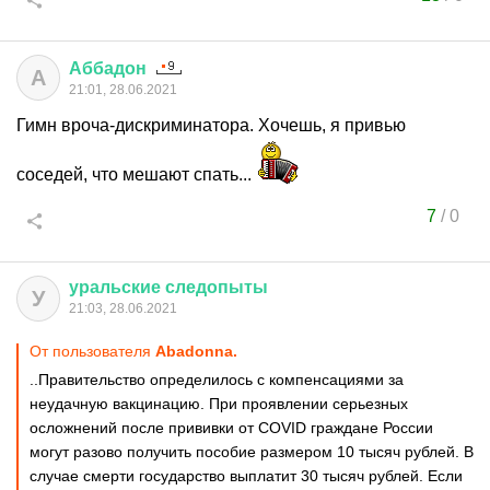
Аббадон
А
21:01, 28.06.2021
Гимн вроча-дискриминатора. Хочешь, я привью
соседей, что мешают спать...
7
/
0
уральские
следопыты
У
21:03, 28.06.2021
От пользователя
Abadonnа.
..Правительство определилось с компенсациями за
неудачную вакцинацию. При проявлении серьезных
осложнений после прививки от COVID граждане России
могут разово получить пособие размером 10 тысяч рублей. В
случае смерти государство выплатит 30 тысяч рублей. Если