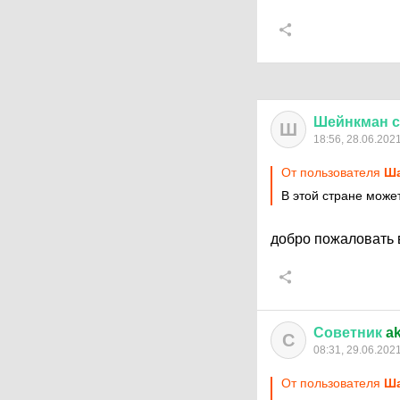
Шейнкман
с
Ш
18:56, 28.06.202
От пользователя
Ша
В этой стране може
добро пожаловать 
Советник
a
С
08:31, 29.06.202
От пользователя
Ша