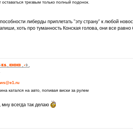
т оставаться трезвым только полный подонок.
пособности либерды приплетать "эту страну" к любой новос
апиши, хоть про туманность Конская голова, они все равно 
1
ws@e1.ru
ина катался на авто, попивая виски за рулем
 мну всегда так делаю