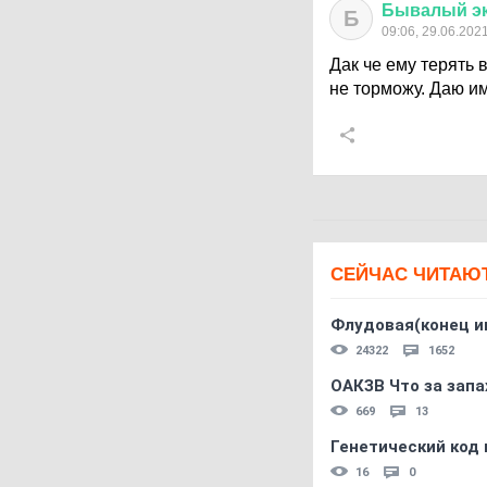
Бывалый
э
Б
09:06, 29.06.202
Дак че ему терять 
не торможу. Даю и
СЕЙЧАС ЧИТАЮ
Флудовая(конец и
24322
1652
ОАКЗВ Что за запа
669
13
Генетический код 
16
0