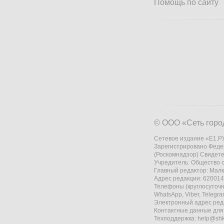
Помощь по сайту
© ООО «Сеть горо
Сетевое издание «Е1.РУ
Зарегистрировано Феде
(Роскомнадзор) Свидете
Учредитель: Общество
Главный редактор: Мал
Адрес редакции: 620014,
Телефоны (круглосуточно
WhatsApp, Viber, Telegr
Электронный адрес ред
Контактные данные для
Техподдержка:
help@shk