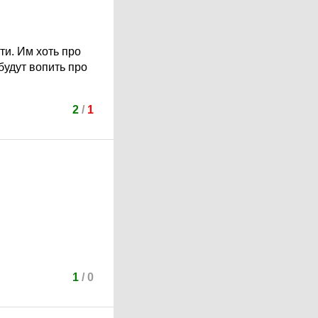
ти. Им хоть про
будут вопить про
2
/
1
1
/
0