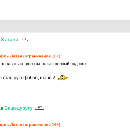
3
этажа
1
рль Латэн (ограничение 16+)
т оставаться трезвым только полный подонок.
в стан русофобов, шарль!
ka
Башедуругу
1
рль Латэн (ограничение 16+)