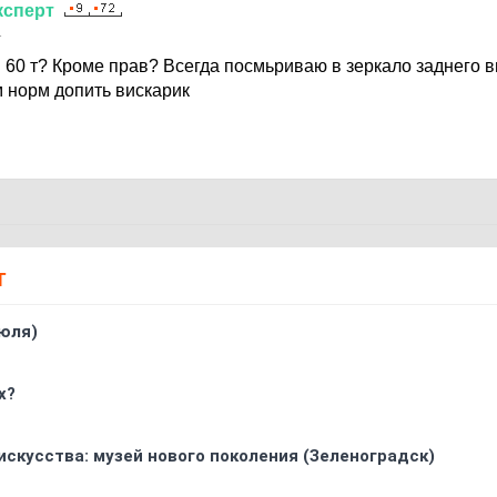
ксперт
1
в 60 т? Кроме прав? Всегда посмьриваю в зеркало заднего в
м норм допить вискарик
Т
юля)
х?
искусства: музей нового поколения (Зеленоградск)