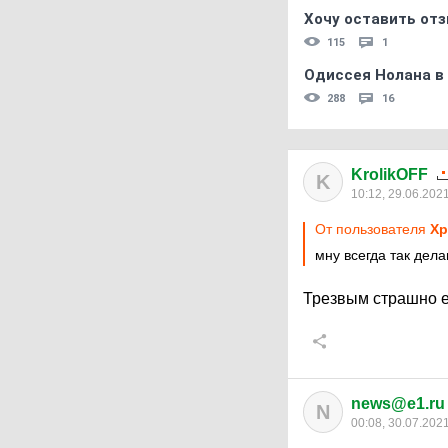
Хочу оставить отз
115
1
Одиссея Нолана в
288
16
KrolikOFF
K
10:12, 29.06.202
От пользователя
Хр
мну всегда так дел
Трезвым страшно е
news@e1.ru
N
00:08, 30.07.202