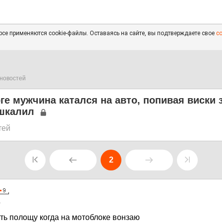
се применяются cookie-файлы. Оставаясь на сайте, вы подтверждаете свое
с
новостей
ге мужчина катался на авто, попивая виски 
ашкалил
тей
2
1
сть полощу когда на мотоблоке вонзаю