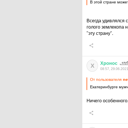
В этой стране може
Всегда удивлялся с
голого землекопа н
"эту страну".
Хронос
Х
08:57, 29.06.202
От пользователя
ne
Екатеринбурге мужч
Ничего особенного,