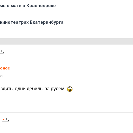
ыв о маге в Красноярске
 кинотеатрах Екатеринбурга
1
онос
аю
здить, одни дебилы за рулём.
1