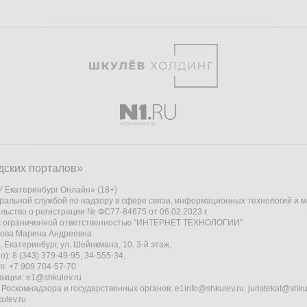
дских порталов»
 Екатеринбург Онлайн» (18+)
ральной службой по надзору в сфере связи, информационных технологий и 
льство о регистрации № ФС77-84675 от 06.02.2023 г.
 с ограниченной ответственностью "ИНТЕРНЕТ ТЕХНОЛОГИИ"
кова Марина Андреевна
 Екатеринбург, ул. Шейнкмана, 10, 3-й этаж,
): 8 (343) 379-49-95, 34-555-34,
am: +7 909 704-57-70
акции:
e1@shkulev.ru
 Роскомнадзора и государственных органов:
e1info@shkulev.ru
,
juristekat@shku
ulev.ru