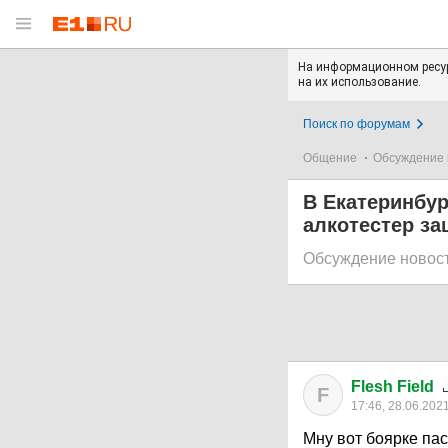
На информационном ресур
на их использование.
Поиск по форумам
Общение
Обсуждение 
В Екатеринбур
алкотестер з
Обсуждение новос
Flesh Field
F
17:46, 28.06.202
Мну вот боярке па