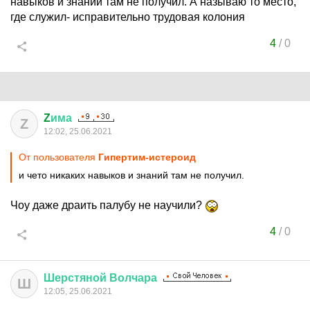
навыков и знаний там не получил. А называю то место,
где служил- исправительно трудовая колония
4
/
0
Z
има
Z
12:02, 25.06.2021
От пользователя
Гипертим-истероид
и чето никаких навыков и знаний там не получил.
Чоу даже драить палубу не научили?
4
/
0
Шерстяной
Волчара
Ш
12:05, 25.06.2021