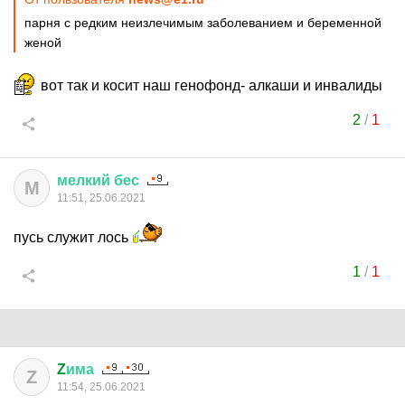
парня с редким неизлечимым заболеванием и беременной
женой
вот так и косит наш генофонд- алкаши и инвалиды
2
/
1
мелкий
бес
М
11:51, 25.06.2021
пусь служит лось
1
/
1
Z
има
Z
11:54, 25.06.2021