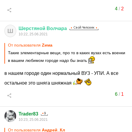
4
/
2
Шерстяной
Волчара
Ш
10:22, 25.06.2021
От пользователя
Zима
Такие элементарные вещи, про то в каких вузах есть военки
в вашем любимом городе надо бы знать
в нашем городе один нормальный ВУЗ - УПИ. А все
остальное это шняга шняжная
6
/
1
Trader83
10:23, 25.06.2021
От пользователя
Андрей_Кл