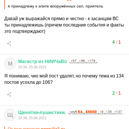
я принадлежу к элите вооружённых сил, приятель
Давай уж выражайся прямо и честно - к засанцам ВС
ты принадлежишь (причем последние события и факты
это подтверждают)
4
/
1
Магистр
из
НИИЧаВо
М
10:34, 25.06.2021
Я понимаю, чио мой пост удалят, но почему тема из 134
постов усохла до 106?
2
/
1
Щенятки
-
пушистики
.
Щ
10:39, 25.06.2021
От пользователя
news@e1.ru