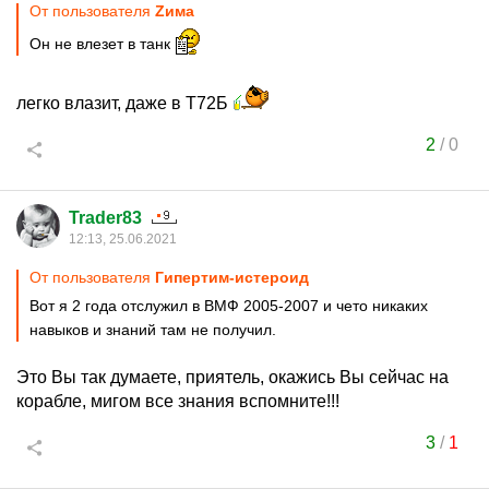
От пользователя
Zима
Он не влезет в танк
легко влазит, даже в Т72Б
2
/
0
Trader83
12:13, 25.06.2021
От пользователя
Гипертим-истероид
Вот я 2 года отслужил в ВМФ 2005-2007 и чето никаких
навыков и знаний там не получил.
Это Вы так думаете, приятель, окажись Вы сейчас на
корабле, мигом все знания вспомните!!!
3
/
1