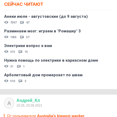
СЕЙЧАС ЧИТАЮТ
Анеки июле - августовские (до 9 августа)
7397
47
Разминаем мозг: играем в "Ромашку" 3
1055
57
Электрики вопрос к вам
313
15
Нужна помощь по электрике в каркасном доме
21
1
Арболитовый дом промерзает по швам
510
2
Андрей
_
Кл
А
10:26, 25.06.2021
От пользователя
Australia's biggest wanker