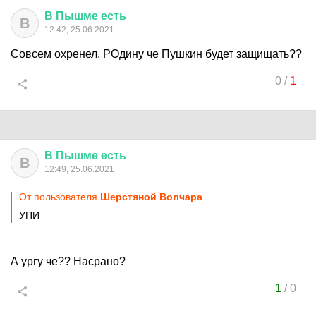
В
Пышме
есть
В
12:42, 25.06.2021
Совсем охренел. РОдину че Пушкин будет защищать??
0
/
1
В
Пышме
есть
В
12:49, 25.06.2021
От пользователя
Шерстяной Волчара
УПИ
А ургу че?? Насрано?
1
/
0