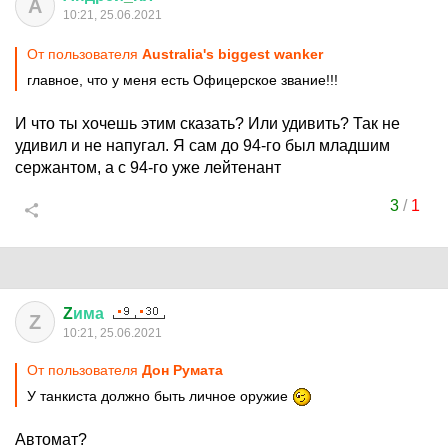
А
10:21, 25.06.2021
От пользователя
Australia's biggest wanker
главное, что у меня есть Офицерское звание!!!
И что ты хочешь этим сказать? Или удивить? Так не
удивил и не напугал. Я сам до 94-го был младшим
сержантом, а с 94-го уже лейтенант
3
/
1
Z
има
Z
10:21, 25.06.2021
От пользователя
Дон Руматa
У танкиста должно быть личное оружие
Автомат?