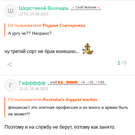
Шерстяной
Волчара
Ш
12:53, 25.06.2021
От пользователя
Родная Сортировка
А ургу че?? Насрано?
ну третий сорт не брак конешно...
1
/
0
Гаффффф
Г
13:11, 25.06.2021
От пользователя
Australia's biggest wanker
финансист это элитная профессия и их много в армии быть
не может!!!
Поэтому и на службу не берут, потому как занято.