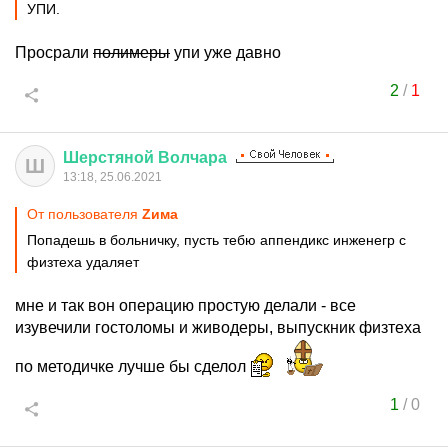
УПИ.
Просрали
полимеры
упи уже давно
2
/
1
Шерстяной
Волчара
Ш
13:18, 25.06.2021
От пользователя
Zима
Попадешь в больничку, пусть тебю аппендикс инженегр с
физтеха удаляет
мне и так вон операцию простую делали - все
изувечили гостоломы и живодеры, выпускник физтеха
по методичке лучше бы сделол
1
/
0