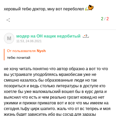
херовый тебю доктор, мну вот переболел
2
/
2
модер
на
ОН
нацик
недобитый
М
11:53, 24.06.2021
От пользователя
Nych
тебю почитай
не хочу читать понятно что автор образно а вот то что
вы устраивате уподобляясь мракобесам уже не
смешно казалось бы образованные люди но так
позориться и ведь столько литературы в доступе кто
хоетле бы уже маломальский вошел бы в курс дела и
выяснил что есть и чем реально грозит ковид.но нет
ужимки и прижки приматов вот и все что мы имеем на
сегодня.тьфу цирк шапито. жаль что от вс тепреь и моя
жизнь будет зависитеь ибо вы сосуд для заразы