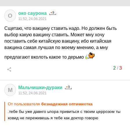
око
саурона
О
11:52, 24.06.2021
Сщетаю, что вакцину ставить надо. Но должен быть
выбор какую вакцину ставить. Может мну хочу
поставить себе китайскую вакцину, ибо китайская
вакцина самая лучшая по моему мнению, а мну
предлагают вколоть какое то дерьмо
2
/
3
Мальчишки
-
дураки
М
11:52, 24.06.2021
От пользователя
безнадежная оптимистка
.тебе бы уже давнго ьпора привиться с твоим церрозом ты
ковид не переживешь я тебе как доктор говорю