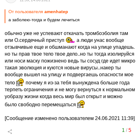
11:39, 24.06.2021
От пользователя
amenhatep
а заболею-тогда и будем лечиться
обычно уже не успевают откачать тромбоэболия там
или О.сердечный приступ
а люди унас вообще
отзывчивые еще и обшманают когда на улице упадешь.
но ты прав твое тело твое дело..но ты тогда изолируйся
или носи маску пожизнено ведь ты сосуд где идет микро
такая эволюция и куются новые вирусы..накер ты
вообще вышел на улицу и подвергаешь опасности мое
тело
почему я из-за тебя вынуждена больше года
терпеть ограничения и не могу вернуться к нормальном
уобразу жизни когда весь мир был открыт и можно
было свободно перемещаться
[Сообщение изменено пользователем 24.06.2021 11:39]
1
/
5