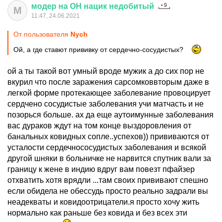
модер
на
ОН
нацик
недобитый
М
11:47, 24.06.2021
От пользователя
Nych
Ой, а где ставют прививку от сердечно-сосудистых?
ой а ты такой вот умный вроде мужик а до сих пор не
вкурил что после заражения сарсомковвторым даже в
легкой форме протекающее заболевание провоцирует
сердчено сосудистые заболевания учи матчасть и не
позорься больше. ах да еще аутоимунные заболевания
вас дураков ждут на том конце выздоровления от
банальных ковидных сопле..успехов)) прививаются от
усталости сердечнососудистых заболевания и всякой
другой шняки в больничке не нарвится спутник вали за
границу к жене в индию вдруг вам повезт пфайзер
отхватить хотя врядли ...там своих прививают спешно
если обидела не обессудь просто реально задрали вы
неадекваты и ковидоотрицатели.я просто хочу жить
нормально как раньше без ковида и без всех эти