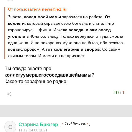
От пользователя
news@e1.ru
Знаете,
сосед моей мамы
заразился на работе.
От
коллеги
, который скрывал свою болезнь и считал, что
коронавирус — фигня. И
жена соседа, и сам сосед
угодили
в 40-ю больницу. Только вернуться оттуда смогла
одна жена. И на похоронах мужа она не была, ибо лежала
под кислородом. А
тот коллега жив и здоров
. Со своим
личным телом. И маски он не признаёт.
Вы откуда знаете про
коллегуумершегососедавашеймамы
?
Какое-то сарафанное радио.
10
/
1
Старина
Брюгер
С
11:12, 24.06.2021