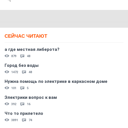
СЕЙЧАС ЧИТАЮТ
а где местная либерота?
879
48
Город без воды
1472
48
Нужна помощь по электрике в каркасном доме
101
5
Электрики вопрос к вам
392
16
Что то прилетело
3891
74