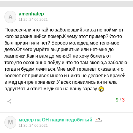
amenhatep
A
11:25, 24.06.2021
Повеселили,что тайно заболевший жив,а не пойми от
кого заразившийся помер.К чему этот пример?Кто-то
был привит или нет? Бероев молодец:мое тело-мое
дело.От чего умрёте вы,привитые или нет-мне до
лампочки.Как и вам до меня.Я не хочу болеть от
того,что осознанно пойду и что-то там вколю,а заболею-
тогда и будем лечиться.Мне мой терапевт сказала,что
болеют от прививок много и никто не делает из врачей
в мед центре прививки.У всех появились антитела
вдруг.Вот и ответ медиков на вашу заразу
.
9
/
3
модер
на
ОН
нацик
недобитый
М
11:35, 24.06.2021