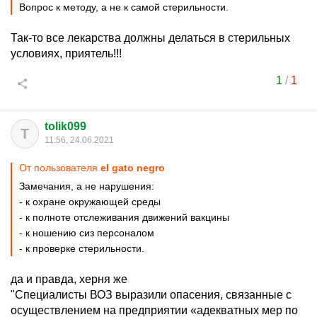
Вопрос к методу, а не к самой стерильности.
Так-то все лекарства должны делаться в стерильных
условиях, приятель!!!
1
/
1
tolik099
T
11:56, 24.06.2021
От пользователя
el gato negro
Замечания, а не нарушения:
- к охране окружающей среды
- к полноте отслеживания движений вакцины
- к ношению сиз персоналом
- к проверке стерильности.
да и правда, херня же
"Специалисты ВОЗ выразили опасения, связанные с
осуществлением на предприятии «адекватных мер по