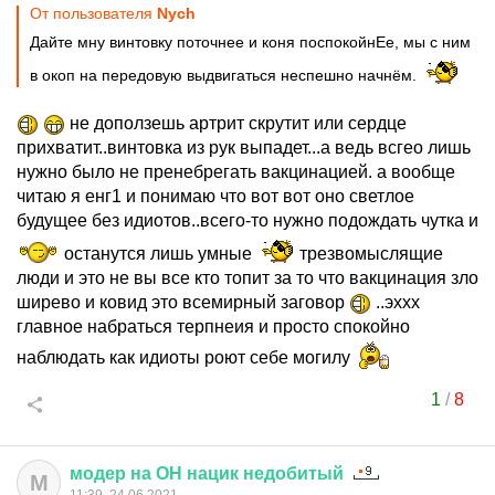
От пользователя
Nych
Дайте мну винтовку поточнее и коня поспокойнЕе, мы с ним
в окоп на передовую выдвигаться неспешно начнём.
не доползешь артрит скрутит или сердце
прихватит..винтовка из рук выпадет...а ведь всгео лишь
нужно было не пренебрегать вакцинацией. а вообще
читаю я енг1 и понимаю что вот вот оно светлое
будущее без идиотов..всего-то нужно подождать чутка и
останутся лишь умные
трезвомыслящие
люди и это не вы все кто топит за то что вакцинация зло
ширево и ковид это всемирный заговор
..эххх
главное набраться терпнеия и просто спокойно
наблюдать как идиоты роют себе могилу
1
/
8
модер
на
ОН
нацик
недобитый
М