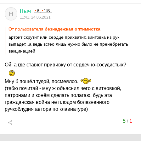
Ныч
Н
11:41, 24.06.2021
От пользователя
безнадежная оптимистка
артрит скрутит или сердце прихватит..винтовка из рук
выпадет...а ведь всгео лишь нужно было не пренебрегать
вакцинацией
Ой, а где ставют прививку от сердечно-сосудистых?
Мну б пошёл тудой, посмеялсо.
(тебю почитай - мну ж объяснил чего с витновкой,
патронами и конём сделать полагаю, будь эта
гражданская война не плодом болезненного
ручкоблудия автора по клавиатуре)
5
/
1