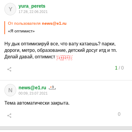
yura_perets
Y
17:28, 22.06.2021
От пользователя
news@e1.ru
«Я оптимист»
Ну дык оптимизируй все, что вату катаешь? парки,
дороги, метро, образование, детский досуг итд и тп.
Делай давай, оптимист
1
/
0
news@e1.ru
N
00:09, 23.07.2021
Тема автоматически закрыта.
0