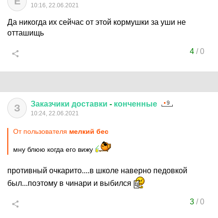
E
10:16, 22.06.2021
Да никогда их сейчас от этой кормушки за уши не
отташищь
4
/
0
Заказчики
доставки
-
конченные
З
10:24, 22.06.2021
От пользователя
мелкий бес
мну блюю когда его вижу
противный очкарито....в школе наверно педовкой
был...поэтому в чинари и выбился
3
/
0