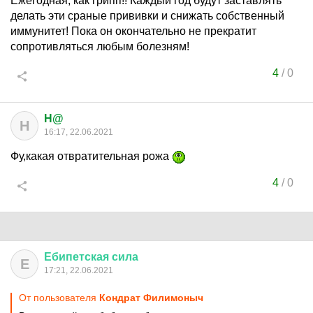
Ежегодная, как грипп!! Каждый год будут заставлять
делать эти сраные прививки и снижать собственный
иммунитет! Пока он окончательно не прекратит
сопротивляться любым болезням!
4
/
0
H@
H
16:17, 22.06.2021
Фу,какая отвратительная рожа
4
/
0
Ебипетская
сила
Е
17:21, 22.06.2021
От пользователя
Кондрат Филимоныч