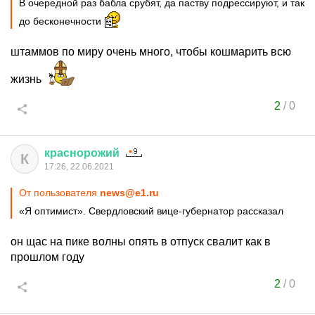
В очередной раз бабла срубят, да паству подрессируют, и так
до бесконечности
штаммов по миру очень много, чтобы кошмарить всю
жизнь
2
/
0
краснорожий
К
17:26, 22.06.2021
От пользователя
news@e1.ru
«Я оптимист». Свердловский вице-губернатор рассказал
он щас на пике волны опять в отпуск свалит как в
прошлом году
2
/
0