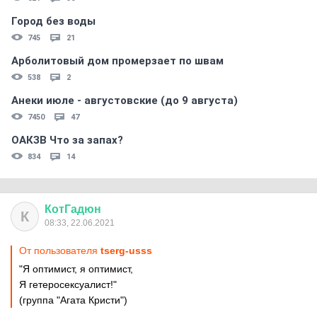
Город без воды
745
21
Арболитовый дом промерзает по швам
538
2
Анеки июле - августовские (до 9 августа)
7450
47
ОАКЗВ Что за запах?
834
14
КотГадюн
К
08:33, 22.06.2021
От пользователя
tserg-usss
"Я оптимист, я оптимист,
Я гетеросексуалист!"
(группа "Агата Кристи")