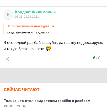
Кондрат
Филимоныч
К
08:31, 22.06.2021
От пользователя
news@e1.ru
когда закончится пандемия
В очередной раз бабла срубят, да паству подрессируют,
и так до бесконечности
6
/
0
СЕЙЧАС ЧИТАЮТ
Только что стал свидетелем грабёж с разбоем
621
36