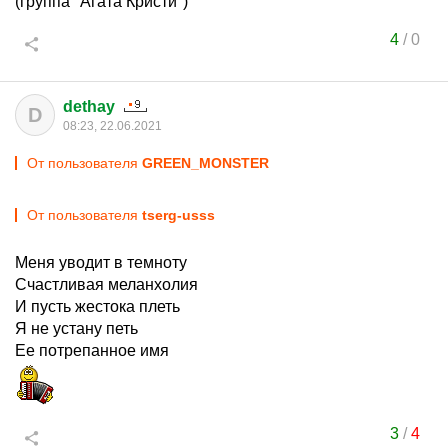
(группа "Агата Кристи")
4
/
0
dethay
D
08:23, 22.06.2021
От пользователя
GREEN_MONSTER
От пользователя
tserg-usss
Меня уводит в темноту
Счастливая меланхолия
И пусть жестока плеть
Я не устану петь
Ее потрепанное имя
3
/
4