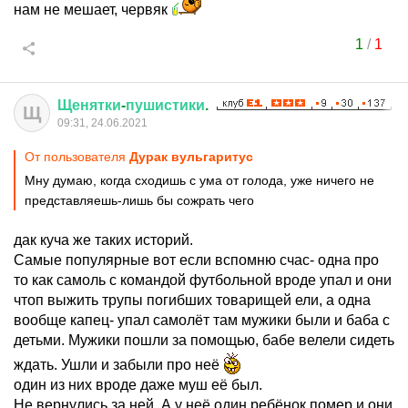
нам не мешает, червяк
1
/
1
Щенятки
-
пушистики
.
Щ
09:31, 24.06.2021
От пользователя
Дурак вульгаритус
Мну думаю, когда сходишь с ума от голода, уже ничего не
представляешь-лишь бы сожрать чего
дак куча же таких историй.
Самые популярные вот если вспомню счас- одна про
то как самоль с командой футбольной вроде упал и они
чтоп выжить трупы погибших товарищей ели, а одна
вообще капец- упал самолёт там мужики были и баба с
детьми. Мужики пошли за помощью, бабе велели сидеть
ждать. Ушли и забыли про неё
один из них вроде даже муш её был.
Не вернулись за ней. А у неё один ребёнок помер и они