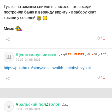
Гуглю, на зимнем снимке выползло, что соседи
построили баню и веранду впритык к забору, скат
крыши у соседей
Мимо
0
/
1
Щенятки
-
пушистики
.
Щ
09:33, 24.06.2021
https://pikabu.ru/story/sest_svoikh_chtobyi_vyizhi...
0
/
1
V
ральский
пол
Z
толог
V
09:33, 24.06.2021