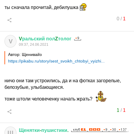
ты сначала прочитай, дебилушка
0
/
1
V
ральский
пол
Z
толог
V
09:37, 24.06.2021
Автор: Щенивайз
https://pikabu.ru/story/sest_svoikh_chtobyi_vyizhi...
ничо они там устроились, да и на фотках загорелые,
белозубые, улыбающиеся.
тоже штоли человеченку начать жрать?
1
/
1
Щенятки
-
пушистики
.
Щ