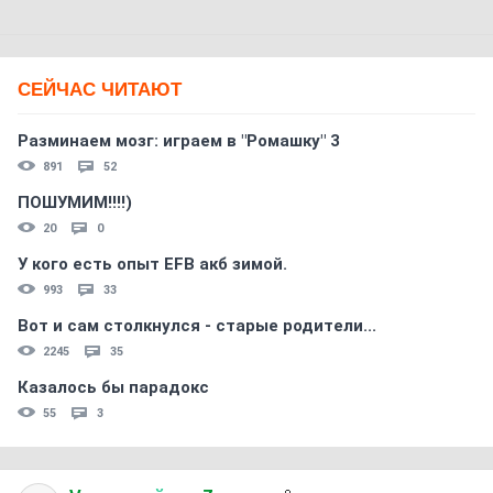
СЕЙЧАС ЧИТАЮТ
Разминаем мозг: играем в "Ромашку" 3
891
52
ПОШУМИМ!!!!)
20
0
У кого есть опыт EFB акб зимой.
993
33
Вот и сам столкнулся - старые родители...
2245
35
Казалось бы парадокс
55
3