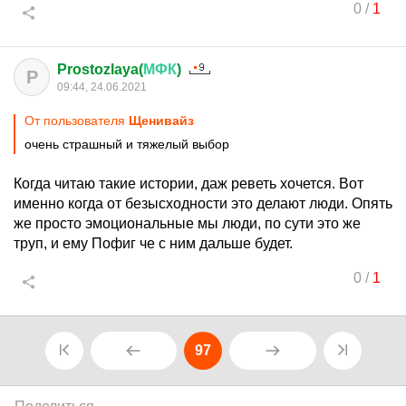
0
/
1
Prostozlaya(
МФК
)
P
09:44, 24.06.2021
От пользователя
Щенивайз
очень страшный и тяжелый выбор
Когда читаю такие истории, даж реветь хочется. Вот
именно когда от безысходности это делают люди. Опять
же просто эмоциональные мы люди, по сути это же
труп, и ему Пофиг че с ним дальше будет.
0
/
1
97