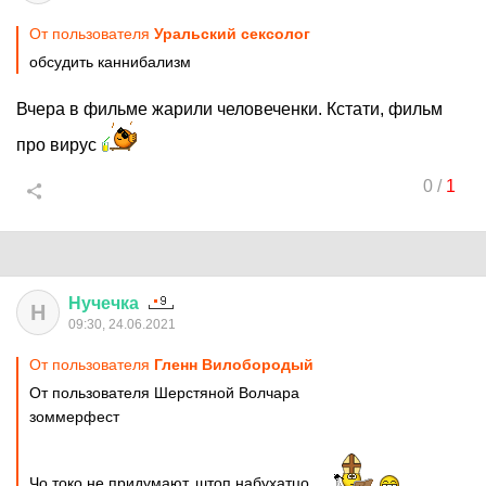
От пользователя
Уральский сексолог
обсудить каннибализм
Вчера в фильме жарили человеченки. Кстати, фильм
про вирус
0
/
1
Нучечка
Н
09:30, 24.06.2021
От пользователя
Гленн Вилобородый
От пользователя Шерстяной Волчара
зоммерфест
Чо токо не придумают, штоп набухатцо...