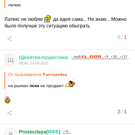
латекс
Латекс не люблю
да идея сама... Не знаю... Можно
было получше эту ситуацию обыграть
0
/
1
Щенятки
-
пушистики
.
Щ
09:40, 24.06.2021
От пользователя
Fanтаzeйкa
на рынках
пока
не продают
2
/
1
Prostozlaya(
МФК
)
P