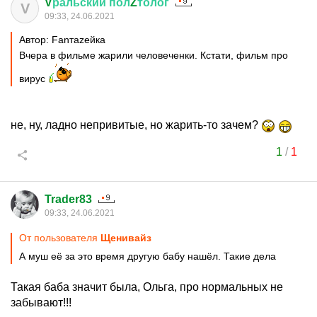
V
ральский
пол
Z
толог
V
09:33, 24.06.2021
Автор: Fanтаzeйкa
Вчера в фильме жарили человеченки. Кстати, фильм про
вирус
не, ну, ладно непривитые, но жарить-то зачем?
1
/
1
Trader83
09:33, 24.06.2021
От пользователя
Щенивайз
А муш её за это время другую бабу нашёл. Такие дела
Такая баба значит была, Ольга, про нормальных не
забывают!!!