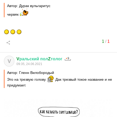
Автор: Дурак вульгаритус
червяк
1
/
1
V
ральский
пол
Z
толог
V
09:35, 24.06.2021
Автор: Гленн Вилобородый
Это на трезвую голову.
Дак трезвый токое название и не
придумает.