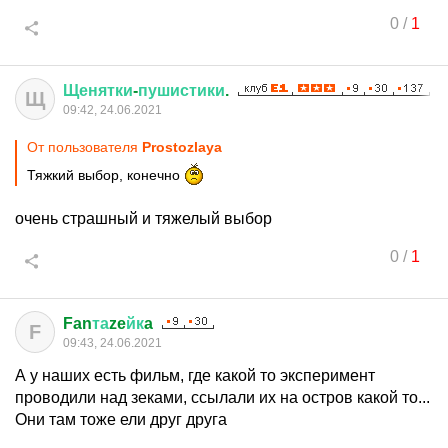
0
/
1
Щенятки
-
пушистики
.
Щ
09:42, 24.06.2021
От пользователя
Prostozlaya
Тяжкий выбор, конечно
очень страшный и тяжелый выбор
0
/
1
Fan
та
ze
йк
a
F
09:43, 24.06.2021
А у наших есть фильм, где какой то эксперимент
проводили над зеками, ссылали их на остров какой то...
Они там тоже ели друг друга