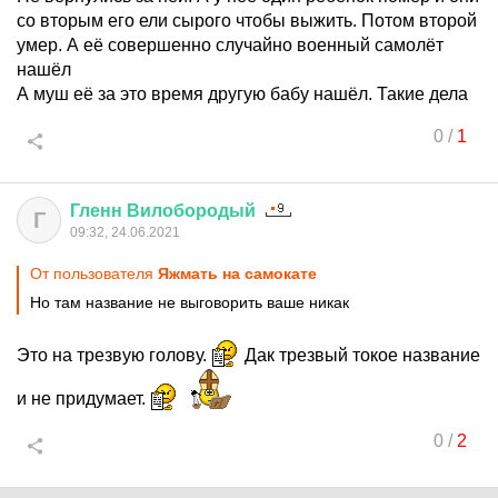
со вторым его ели сырого чтобы выжить. Потом второй
умер. А её совершенно случайно военный самолёт
нашёл
А муш её за это время другую бабу нашёл. Такие дела
0
/
1
Гленн
Вилобородый
Г
09:32, 24.06.2021
От пользователя
Яжмать на самокате
Но там название не выговорить ваше никак
Это на трезвую голову.
Дак трезвый токое название
и не придумает.
0
/
2