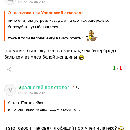
09:38, 24.06.2021
От пользователя
Уральский сексолог
ничо они там устроились, да и на фотках загорелые,
белозубые, улыбающиеся.
тоже штоли человеченку начать жрать?
что может быть вкуснее на завтрак, чем бутерброд с
балыком из мяса белой женщины
1
/
1
V
ральский
пол
Z
толог
V
09:38, 24.06.2021
Автор: Fanтаzeйкa
а потом такая чушь... Бдсм какой то...
и это говорит человек, любящий портупеи и латекс?