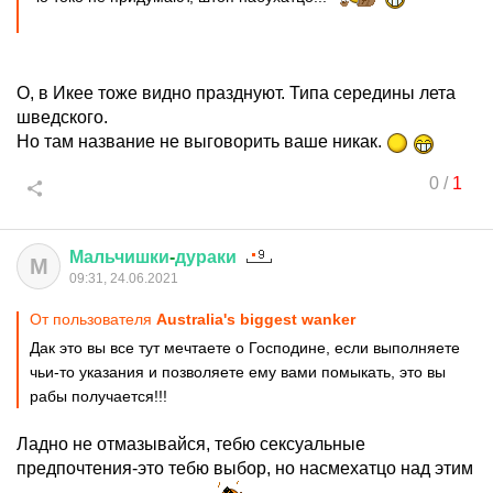
О, в Икее тоже видно празднуют. Типа середины лета
шведского.
Но там название не выговорить ваше никак.
0
/
1
Мальчишки
-
дураки
М
09:31, 24.06.2021
От пользователя
Australia's biggest wanker
Дак это вы все тут мечтаете о Господине, если выполняете
чьи-то указания и позволяете ему вами помыкать, это вы
рабы получается!!!
Ладно не отмазывайся, тебю сексуальные
предпочтения-это тебю выбор, но насмехатцо над этим