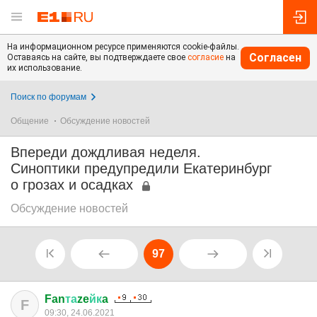
На информационном ресурсе применяются cookie-файлы.
Согласен
Оставаясь на сайте, вы подтверждаете свое
согласие
на
их использование.
Поиск по форумам
Общение
Обсуждение новостей
Впереди дождливая неделя.
Синоптики предупредили Екатеринбург
о грозах и осадках
Обсуждение новостей
97
Fan
та
ze
йк
a
F
09:30, 24.06.2021