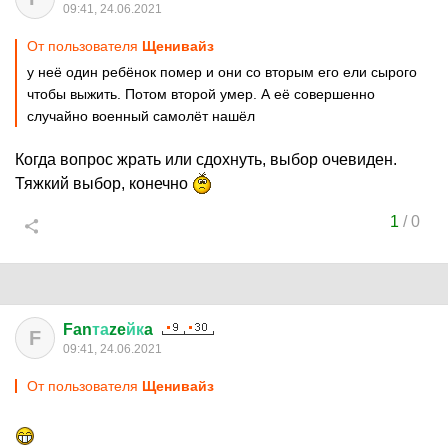
09:41, 24.06.2021
От пользователя
Щенивайз
у неё один ребёнок помер и они со вторым его ели сырого
чтобы выжить. Потом второй умер. А её совершенно
случайно военный самолёт нашёл
Когда вопрос жрать или сдохнуть, выбор очевиден.
Тяжкий выбор, конечно
1
/
0
Fan
та
ze
йк
a
F
09:41, 24.06.2021
От пользователя
Щенивайз