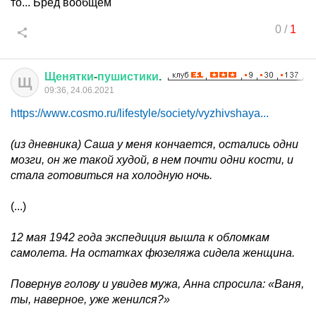
то... Бред вообщем
0
/
1
Щенятки
-
пушистики
.
Щ
09:36, 24.06.2021
https://www.cosmo.ru/lifestyle/society/vyzhivshaya...
(из дневника) Саша у меня кончается, остались одни
мозги, он же такой худой, в нем почти одни кости, и
стала готовиться на холодную ночь.
(...)
12 мая 1942 года экспедиция вышла к обломкам
самолета. На остатках фюзеляжа сидела женщина.
Повернув голову и увидев мужа, Анна спросила: «Ваня,
ты, наверное, уже женился?»