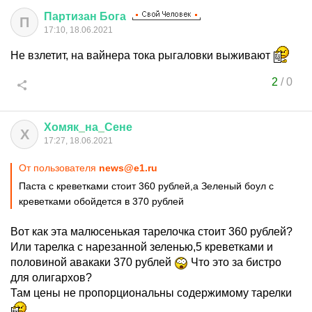
Партизан
Бога
П
17:10, 18.06.2021
Не взлетит, на вайнера тока рыгаловки выживают
2
/
0
Хомяк
_
на
_
Сене
Х
17:27, 18.06.2021
От пользователя
news@e1.ru
Паста с креветками стоит 360 рублей,а Зеленый боул с
креветками обойдется в 370 рублей
Вот как эта малюсенькая тарелочка стоит 360 рублей?
Или тарелка с нарезанной зеленью,5 креветками и
половиной авакаки 370 рублей
Что это за бистро
для олигархов?
Там цены не пропорциональны содержимому тарелки