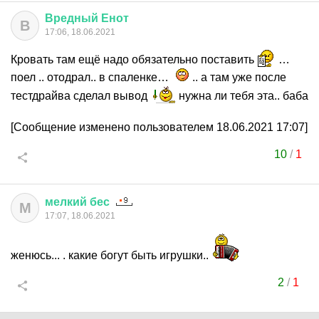
Вредный
Енот
В
17:06, 18.06.2021
Кровать там ещё надо обязательно поставить
…
поел .. отодрал.. в спаленке…
.. а там уже после
тестдрайва сделал вывод
нужна ли тебя эта.. баба
[Сообщение изменено пользователем 18.06.2021 17:07]
10
/
1
мелкий
бес
М
17:07, 18.06.2021
женюсь... . какие богут быть игрушки..
2
/
1