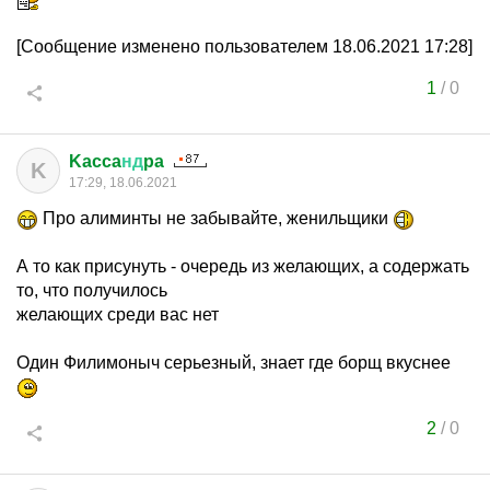
[Сообщение изменено пользователем 18.06.2021 17:28]
1
/
0
Kacca
нд
pa
K
17:29, 18.06.2021
Про алиминты не забывайте, женильщики
А то как присунуть - очередь из желающих, а содержать
то, что получилось
желающих среди вас нет
Один Филимоныч серьезный, знает где борщ вкуснее
2
/
0