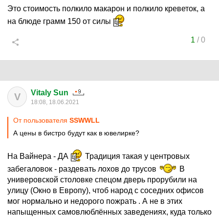
Это стоимость полкило макарон и полкило креветок, а
на блюде грамм 150 от силы
1
/
0
Vitaly Sun
V
18:08, 18.06.2021
От пользователя
SSWWLL
А цены в бистро будут как в ювелирке?
На Вайнера - ДА
Традиция такая у центровых
забегаловок - раздевать лохов до трусов
В
универовской столовке спецом дверь прорубили на
улицу (Окно в Европу), чтоб народ с соседних офисов
мог нормально и недорого пожрать . А не в этих
напыщенных самовлюблённых заведениях, куда только