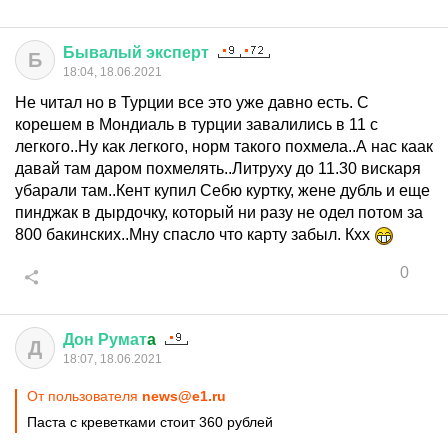
Бывалый
эксперт
Б
18:04, 18.06.2021
Не читал но в Турции все это уже давно есть. С
корешем в Мондиаль в турции завалились в 11 с
легкого..Ну как легкого, норм такого похмела..А нас каак
давай там даром похмелять..Литруху до 11.30 вискаря
убарали там..Кент купил Себю куртку, жене дубль и еще
пинджак в дырдочку, который ни разу не одел потом за
800 бакинских..Мну спасло что карту забыл. Кхх
0
Дон
Румат
a
Д
18:07, 18.06.2021
От пользователя
news@e1.ru
Паста с креветками стоит 360 рублей