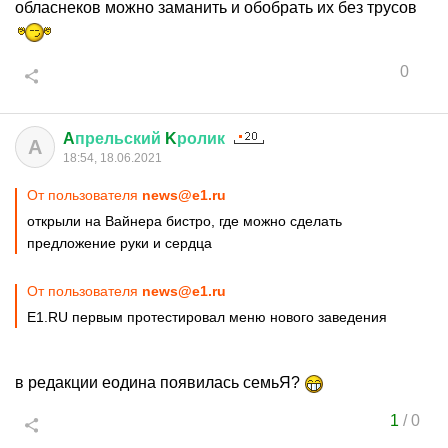
обласнеков можно заманить и обобрать их без трусов
0
A
прельский
K
ролик
A
18:54, 18.06.2021
От пользователя
news@e1.ru
открыли на Вайнера бистро, где можно сделать
предложение руки и сердца
От пользователя
news@e1.ru
E1.RU первым протестировал меню нового заведения
в редакции еодина появилась семьЯ?
1
/
0