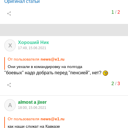
Оригинал статьи
1
/
2
Хороший
Ник
Х
17:49, 15.06.2021
От пользователя
news@e1.ru
Они уехали в командировку на полгода
"боевых" надо добрать перед "пенсией", нет?
2
/
3
almost a jixer
A
18:00, 15.06.2021
От пользователя
news@e1.ru
как наши служат на Кавказе