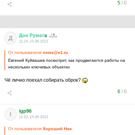
5
/
0
Дон
Румат
a
Д
11:24, 15.06.2021
От пользователя
news@e1.ru
Евгений Куйвашев посмотрит, как продвигаются работы на
нескольких ключевых объектах
Чё лично поехал собирать оброк?
6
/
0
igp96
I
11:32, 15.06.2021
От пользователя
Хороший Ник