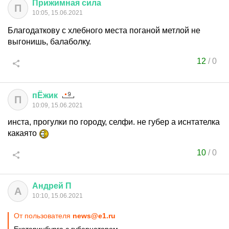
Прижимная
сила
П
10:05, 15.06.2021
Благодаткову с хлебного места поганой метлой не
выгонишь, балаболку.
12
/
0
пЁжик
П
10:09, 15.06.2021
инста, прогулки по городу, селфи. не губер а иснтателка
какаято
10
/
0
Андрей
П
А
10:10, 15.06.2021
От пользователя
news@e1.ru