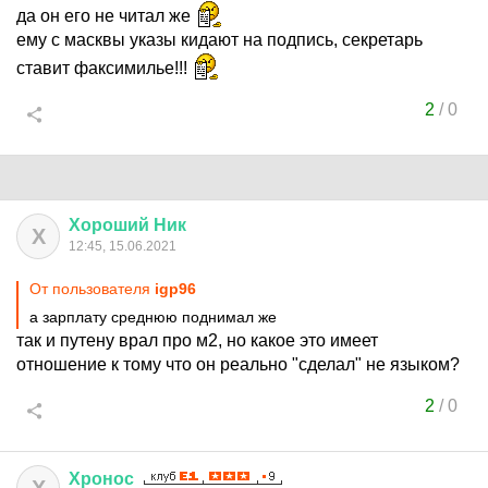
да он его не читал же
ему с масквы указы кидают на подпись, секретарь
ставит факсимилье!!!
2
/
0
Хороший
Ник
Х
12:45, 15.06.2021
От пользователя
igp96
а зарплату среднюю поднимал же
так и путену врал про м2, но какое это имеет
отношение к тому что он реально "сделал" не языком?
2
/
0
Хронос