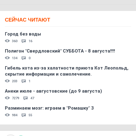
СЕЙЧАС ЧИТАЮТ
Город без воды
360
16
Полигон "Свердловский" СУББОТА - 8 августа!!!!
134
0
Гибель кота из-за халатности приюта Кот Леопольд,
скрытиe информации и самолечение.
203
1
Анеки июле - августовские (до 9 августа)
7279
47
Разминаем мозг: играем в "Ромашку" 3
984
55