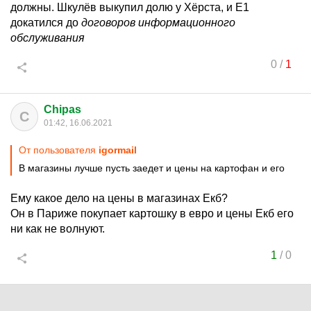
должны. Шкулёв выкупил долю у Хёрста, и E1
докатился до
договоров информационного
обслуживания
0
/
1
Chipas
C
01:42, 16.06.2021
От пользователя
igormail
В магазины лучше пусть заедет и цены на картофан и его
Ему какое дело на цены в магазинах Екб?
Он в Париже покупает картошку в евро и цены Екб его
ни как не волнуют.
1
/
0