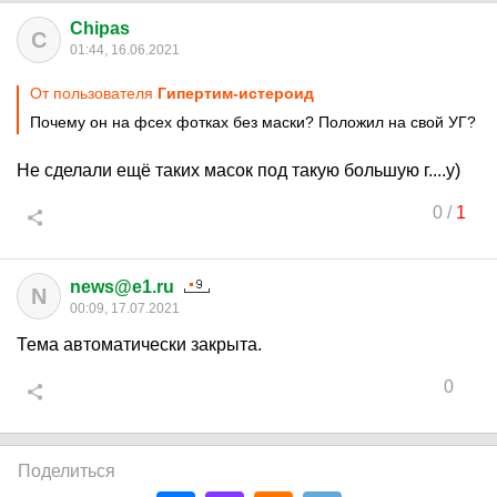
Chipas
C
01:44, 16.06.2021
От пользователя
Гипертим-истероид
Почему он на фсех фотках без маски? Положил на свой УГ?
Не сделали ещё таких масок под такую большую г....у)
0
/
1
news@e1.ru
N
00:09, 17.07.2021
Тема автоматически закрыта.
0
Поделиться