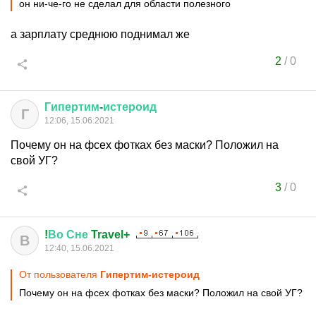
он ни-че-го не сделал для области полезного
а зарплату среднюю поднимал же
2
/
0
Гипертим
-
истероид
Г
12:06, 15.06.2021
Почему он на фсех фотках без маски? Положил на
свой УГ?
3
/
0
!
Во
Сне
Travel+
В
12:40, 15.06.2021
От пользователя
Гипертим-истероид
Почему он на фсех фотках без маски? Положил на свой УГ?