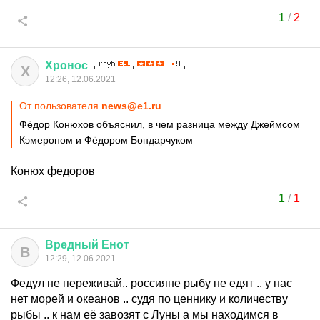
1
/
2
Хронос
Х
12:26, 12.06.2021
От пользователя
news@e1.ru
Фёдор Конюхов объяснил, в чем разница между Джеймсом
Кэмероном и Фёдором Бондарчуком
Конюх федоров
1
/
1
Вредный
Енот
В
12:29, 12.06.2021
Федул не переживай.. россияне рыбу не едят .. у нас
нет морей и океанов .. судя по ценнику и количеству
рыбы .. к нам её завозят с Луны а мы находимся в