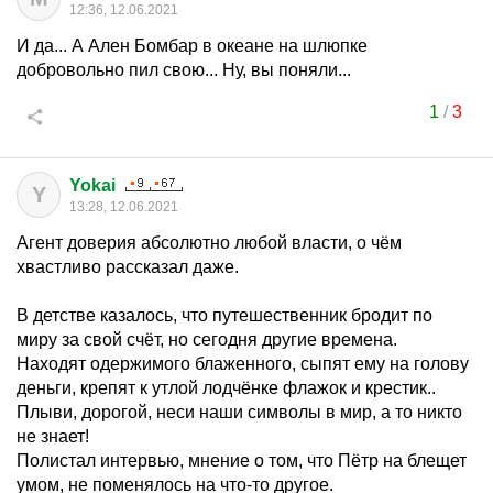
12:36, 12.06.2021
И да... А Ален Бомбар в океане на шлюпке
добровольно пил свою... Ну, вы поняли...
1
/
3
Yokai
Y
13:28, 12.06.2021
Агент доверия абсолютно любой власти, о чём
хвастливо рассказал даже.
В детстве казалось, что путешественник бродит по
миру за свой счёт, но сегодня другие времена.
Находят одержимого блаженного, сыпят ему на голову
деньги, крепят к утлой лодчёнке флажок и крестик..
Плыви, дорогой, неси наши символы в мир, а то никто
не знает!
Полистал интервью, мнение о том, что Пётр на блещет
умом, не поменялось на что-то другое.