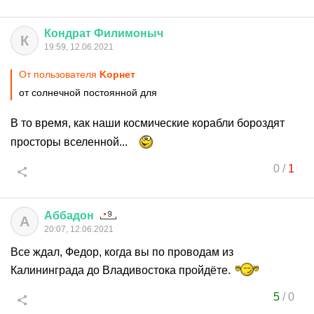
Кондрат
Филимоныч
К
19:59, 12.06.2021
От пользователя
Kорнет
от солнечной постоянной для
В то время, как наши космические корабли бороздят
просторы вселенной...
0
/
1
Аббадон
А
20:07, 12.06.2021
Все ждал, Федор, когда вы по проводам из
Калининграда до Владивостока пройдёте.
5
/
0