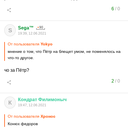
6
/
0
Sega™
S
19:39, 12.06.2021
От пользователя
Yokyo
мнение о том, что Пётр на блещет умом, не поменялось на
что-то другое.
чо за Пётр?
2
/
0
Кондрат
Филимоныч
К
19:47, 12.06.2021
От пользователя
Хронос
Конюх федоров