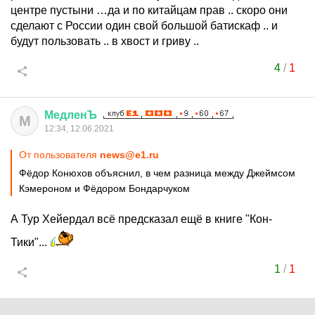
центре пустыни …да и по китайцам прав .. скоро они
сделают с России один свой большой батискаф .. и
будут пользовать .. в хвост и гриву ..
4
/
1
МедленЪ
М
12:34, 12.06.2021
От пользователя
news@e1.ru
Фёдор Конюхов объяснил, в чем разница между Джеймсом
Кэмероном и Фёдором Бондарчуком
А Тур Хейердал всё предсказал ещё в книге "Кон-
Тики"...
1
/
1