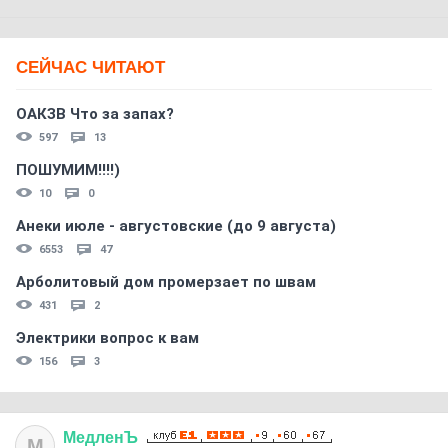
СЕЙЧАС ЧИТАЮТ
ОАКЗВ Что за запах?
597
13
ПОШУМИМ!!!!)
10
0
Анеки июле - августовские (до 9 августа)
6553
47
Арболитовый дом промерзает по швам
431
2
Электрики вопрос к вам
156
3
МедленЪ
М