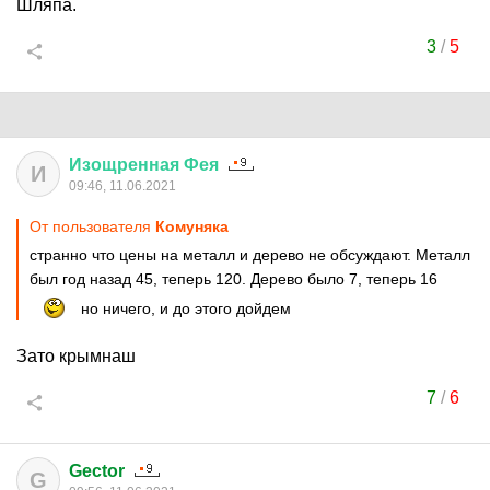
Шляпа.
3
/
5
Изощренная
Фея
И
09:46, 11.06.2021
От пользователя
Комуняка
странно что цены на металл и дерево не обсуждают. Металл
был год назад 45, теперь 120. Дерево было 7, теперь 16
но ничего, и до этого дойдем
Зато крымнаш
7
/
6
Gector
G