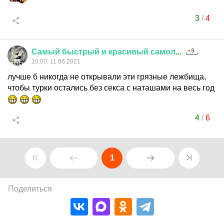
3
/
4
Самый
быстрый
и
красивый
самол
...
10:00, 11.06.2021
лучше б никогда не открывали эти грязные лежбища,
чтобы турки остались без секса с наташами на весь год
4
/
6
1
Поделиться