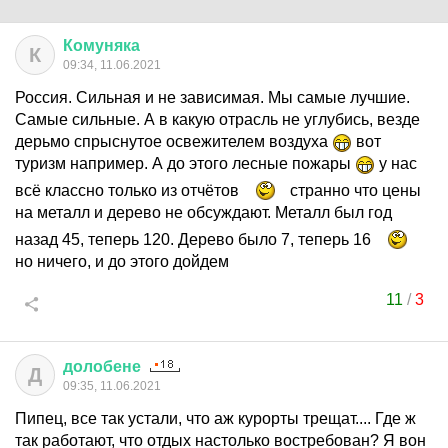
Комуняка
К
09:34, 11.06.2021
Россия. Сильная и не зависимая. Мы самые лучшие.
Самые сильные. А в какую отрасль не углубись, везде
дерьмо спрыснутое освежителем воздуха
вот
туризм например. А до этого лесные пожары
у нас
всё классно только из отчётов
странно что цены
на металл и дерево не обсуждают. Металл был год
назад 45, теперь 120. Дерево было 7, теперь 16
но ничего, и до этого дойдем
11
/
3
долобене
Д
09:35, 11.06.2021
Пипец, все так устали, что аж курорты трещат.... Где ж
так работают, что отдых настолько востребован? Я вон