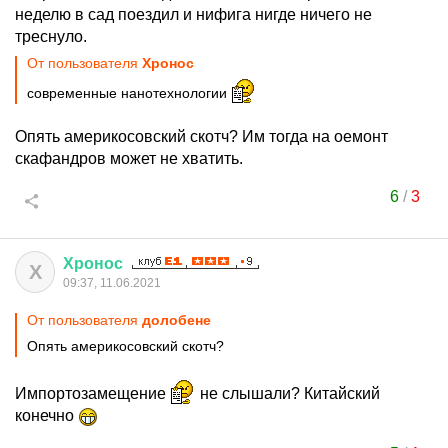
неделю в сад поездил и нифига нигде ничего не
треснуло.
От пользователя
Хронос
современные нанотехнологии
Опять америкосовский скотч? Им тогда на оемонт
скафандров может не хватить.
6
/
3
Хронос
Х
09:37, 11.06.2021
От пользователя
долобене
Опять америкосовский скотч?
Импортозамещение
не слышали? Китайский
конечно