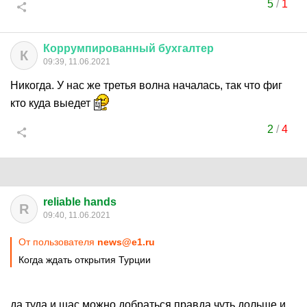
5
/
1
Коррумпированный
бухгалтер
К
09:39, 11.06.2021
Никогда. У нас же третья волна началась, так что фиг
кто куда выедет
2
/
4
reliable hands
R
09:40, 11.06.2021
От пользователя
news@e1.ru
Когда ждать открытия Турции
да туда и щас можно добраться правда чуть дольше и