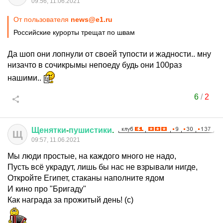
09:56, 11.06.2021
От пользователя
news@e1.ru
Российские курорты трещат по швам
Да шоп они лопнули от своей тупости и жадности.. мну
низачто в сочикрымы непоеду будь они 100раз
нашими..
6
/
2
Щенятки
-
пушистики
.
Щ
09:57, 11.06.2021
Мы люди простые, на каждого много не надо,
Пусть всё украдут, лишь бы нас не взрывали нигде,
Откройте Египет, стаканы наполните ядом
И кино про "Бригаду"
Как награда за прожитый день! (с)