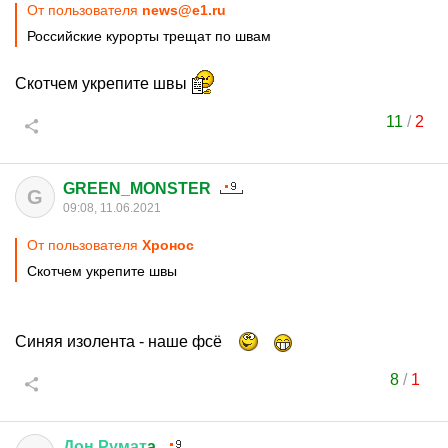
От пользователя
news@e1.ru
Российские курорты трещат по швам
Скотчем укрепите швы
11
/
2
GREEN_MONSTER
G
09:08, 11.06.2021
От пользователя
Хронос
Скотчем укрепите швы
Синяя изолента - наше фсё
8
/
1
Дон
Румат
a