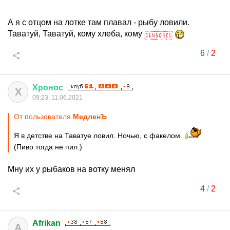
А я с отцом на лотке там плавал - рыбу ловили.
Таватуй, Таватуй, кому хлеба, кому
6
/
2
Хронос
Х
09:23, 11.06.2021
От пользователя
МедленЪ
Я в детстве на Таватуе ловил. Ночью, с факелом.
(Пиво тогда не пил.)
Мну их у рыбаков на вотку менял
4
/
2
Afrikan
A