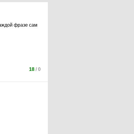
каждой фразе сам
18
/
0