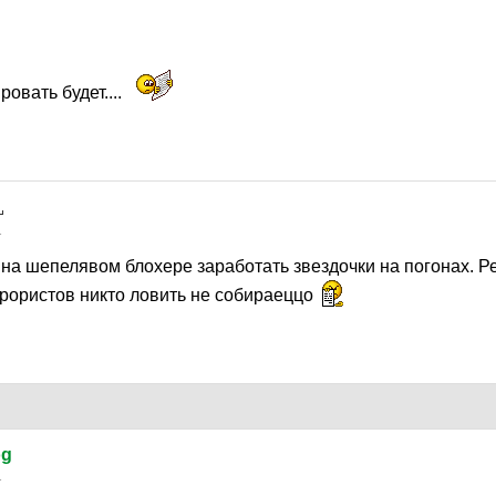
ровать будет....
1
 на шепелявом блохере заработать звездочки на погонах. 
ррористов никто ловить не собираеццо
og
1