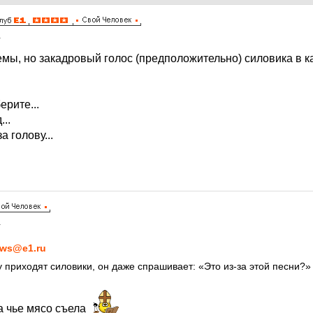
1
емы, но закадровый голос (предположительно) силовика в 
ерите...
...
за голову...
1
ws@e1.ru
у приходят силовики, он даже спрашивает: «Это из-за этой песни?»
ка чье мясо съела