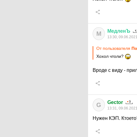
МедленЪ
М
13:30, 09.06.202
От пользователя
По
Хохол чтоли?
Вроде с виду - пр
Gector
G
13:31, 09.06.202
Нужен КЭП. Ктоето