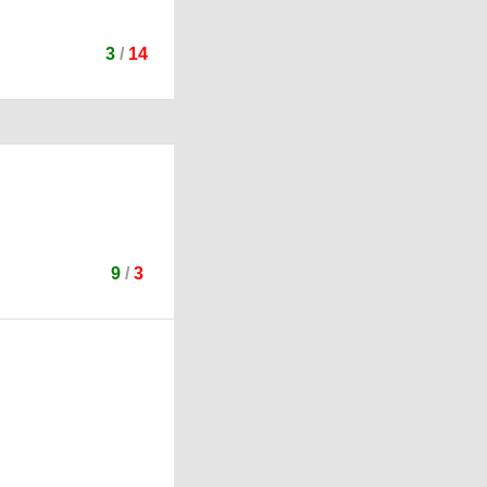
3
/
14
9
/
3