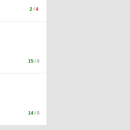
2
/
4
15
/
0
14
/
0