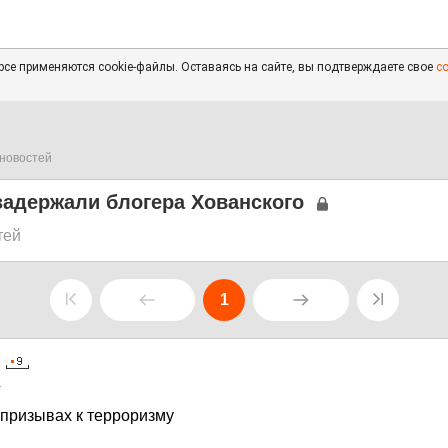
се применяются cookie-файлы. Оставаясь на сайте, вы подтверждаете свое
с
новостей
задержали блогера Хованского
тей
1
1
 призывах к терроризму