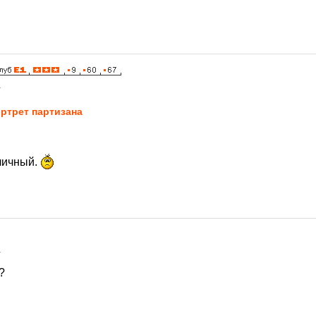
1
ртрет партизана
иличный.
1
?