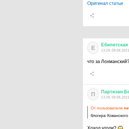
Оригинал статьи
Ебипетская
Е
13:29, 09.06.202
что за Лохманский
Партизан
Б
П
13:29, 09.06.202
От пользователя
ne
блогера Хованского
Хохол чтоли?