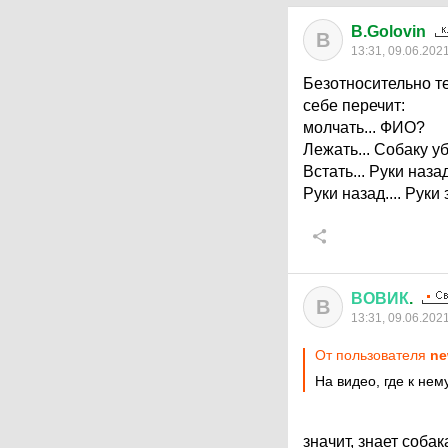
B.Golovin
B
13:31, 09.06.202
Безотносительно т
себе перечит:
молчать... ФИО?
Лежать... Собаку уб
Встать... Руки назад
Руки назад.... Руки 
ВОВИК
.
В
13:31, 09.06.202
От пользователя
ne
На видео, где к нем
значит, знает соба