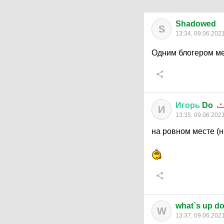
Shadowed
S
13:34, 09.06.202
Одним блогером м
Игорь
Do
И
13:35, 09.06.202
на ровном месте (н
what`s up d
W
13:37, 09.06.202