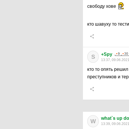
свободу хове
кто шавуху то тести
+Spy
S
13:37, 09.06.202
кто то опять решил
преступников и те
what`s up d
W
13:39, 09.06.202