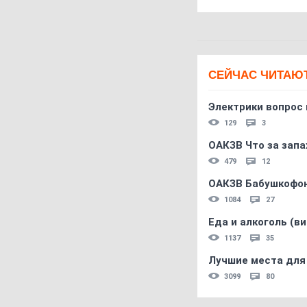
СЕЙЧАС ЧИТАЮ
Электрики вопрос 
129
3
ОАКЗВ Что за запа
479
12
ОАКЗВ Бабушкофон
1084
27
Еда и алкоголь (в
1137
35
Лучшие места для
3099
80