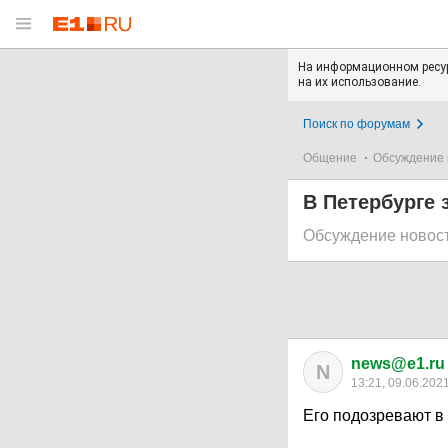
На информационном ресур
на их использование.
Поиск по форумам
Общение
Обсуждение 
В Петербурге 
Обсуждение новос
news@e1.ru
N
13:21, 09.06.202
Его подозревают в