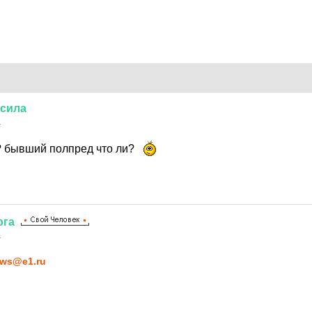
сила
1
? бывший полпред что ли?
ога
1
ws@e1.ru