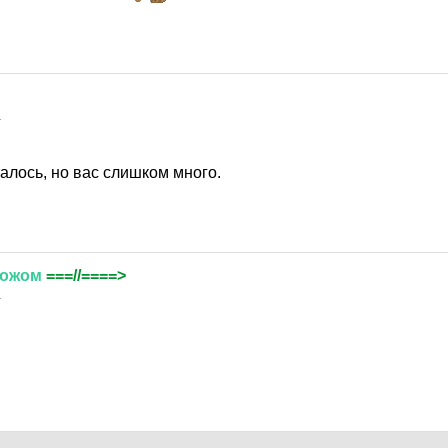
1
талось, но вас слишком много.
ожом
===//====>
1