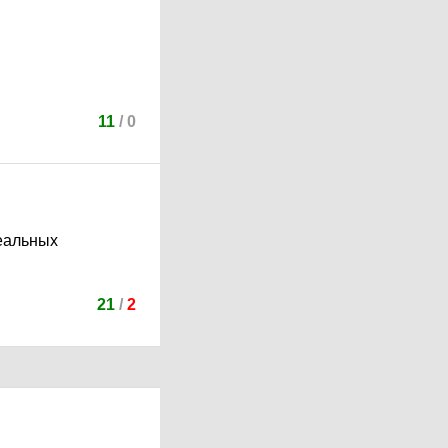
11
/
0
Реальных
21
/
2