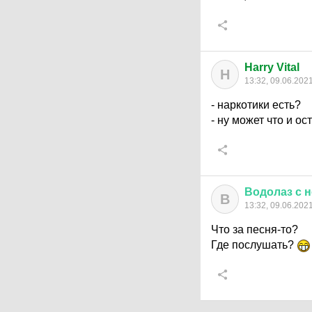
Harry Vital
H
13:32, 09.06.202
- наркотики есть?
- ну может что и ос
Водолаз
с
н
В
13:32, 09.06.202
Что за песня-то?
Где послушать?