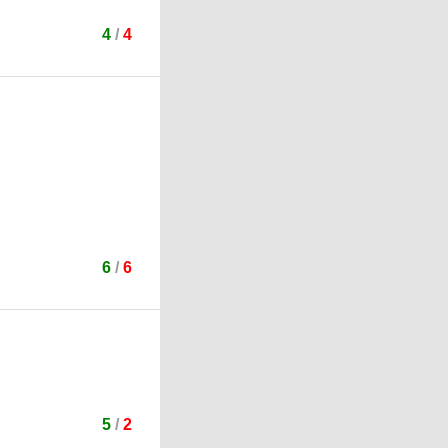
4
/
4
6
/
6
5
/
2