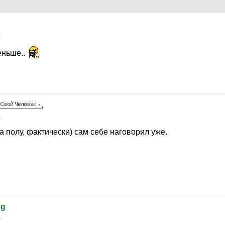
1
еньше..
1
а полу, фактически) сам себе наговорил уже.
og
1