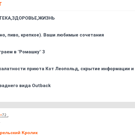
Т
ТЕКА,ЗДОРОВЬЕ,ЖИЗНЬ
ино, пиво, крепкое). Ваши любимые сочетания
граем в "Ромашку" 3
 халатности приюта Кот Леопольд, скрытиe информации и
заднего вида Outback
1
рельский Kролик