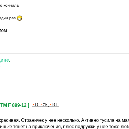
о кончила
один раз
том
дине
.
1
STM F 899-12 ]
1
расивая. Страничек у нее несколько. Активно тусила на ма
иньке тянет на приключения, плюс подружки у нее тоже люб