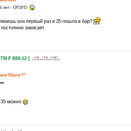
35 лет - ОГОГО.
умаешь она первый раз в 35 пошла в бар?
 постоянно зависает
STM F 899-12 ]
1
ася Пурга~**
уже
в 35 можно