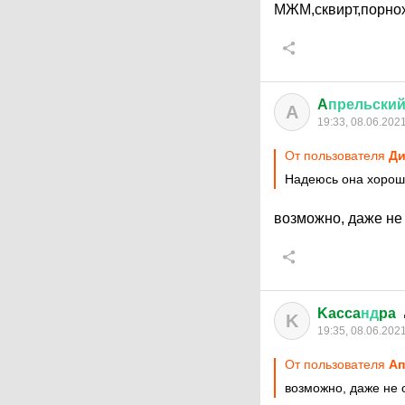
МЖМ,сквирт,порнох
A
прельски
A
19:33, 08.06.202
От пользователя
Ди
Надеюсь она хорош
возможно, даже не
Kacca
нд
pa
K
19:35, 08.06.202
От пользователя
Aп
возможно, даже не 