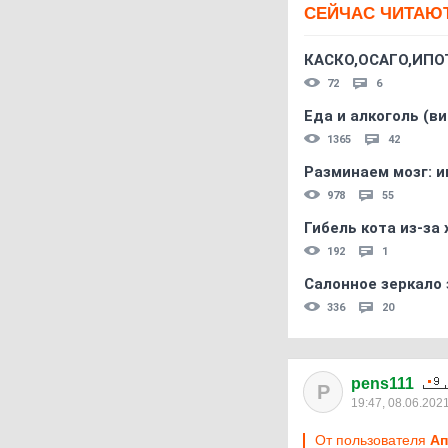
СЕЙЧАС ЧИТАЮ
КАСКО,ОСАГО,ИПО
72
6
Еда и алкоголь (в
1365
42
Разминаем мозг: и
978
55
Гибель кота из-за
192
1
Салонное зеркало 
336
20
pens111
P
19:47, 08.06.202
От пользователя
Aп