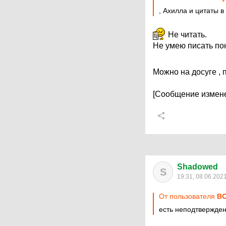
, Ахилла и цитаты в
Не читать.
Не умею писать пон
Можно на досуге , 
[Сообщение измене
Shadowed
S
19:31, 08.06.202
От пользователя
ВО
есть неподтвержден