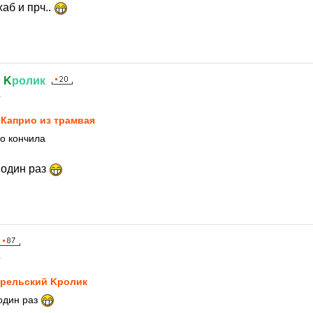
аб и прч..
й
K
ролик
1
Каприо из трамвая
о кончила
 один раз
1
рельский Kролик
один раз