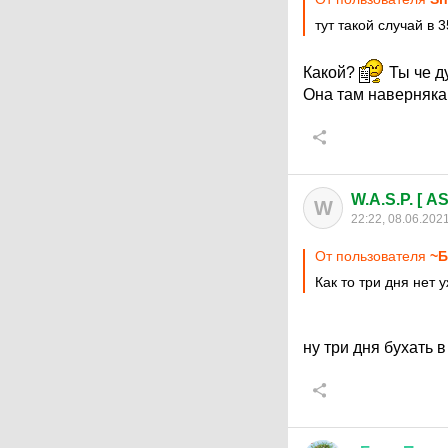
тут такой случай в 
Какой?
Ты че д
Она там наверняка
W.A.S.P. [ A
W
22:22, 08.06.202
От пользователя
~Б
Как то три дня нет 
ну три дня бухать 