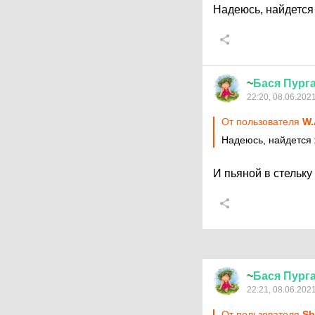
Надеюсь, найдется
~
Бася
Пург
22:20, 08.06.202
От пользователя
W.
Надеюсь, найдется 
И пьяной в стельку
~
Бася
Пург
22:21, 08.06.202
От пользователя
Sh