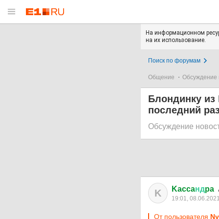
На информационном ресур
на их использование.
Поиск по форумам
Общение
Обсуждение 
Блондинку из 
последний раз
Обсуждение новос
Kacca
нд
pa
K
19:01, 08.06.202
От пользователя
Ny