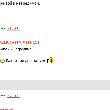
 живой и невредимой.
а
***
1
A.S.P. [ ASTM F 899-12 ]
живой и невредимой.
Как то три дня нет уже
а
***
1
adowed