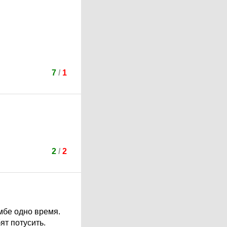
7
/
1
2
/
2
мбе одно время.
ят потусить.