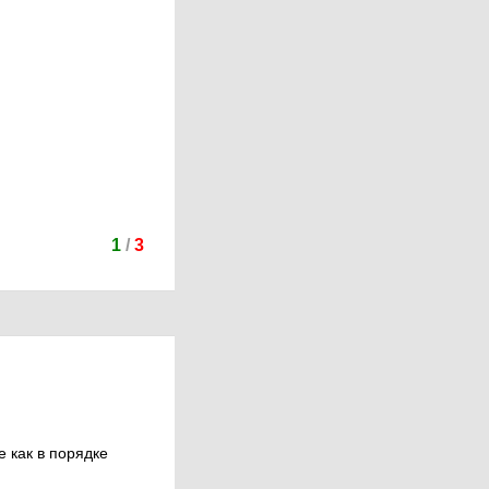
1
/
3
 как в порядке