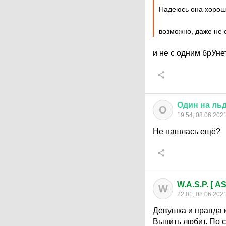
Надеюсь она хорош
возможно, даже не 
и не с одним брУне
Один
на
ль
О
19:54, 08.06.202
Не нашлась ещё?
W.A.S.P. [ A
W
22:01, 08.06.202
Девушка и правда к
Выпить любит. По с