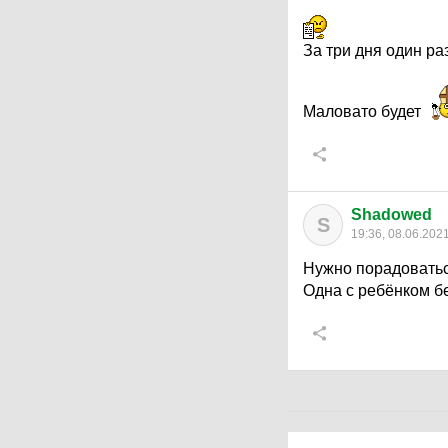
За три дня один ра
Маловато будет
Shadowed
S
19:36, 08.06.202
Нужно порадоваться
Одна с ребёнком бе