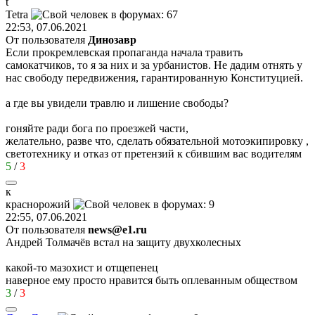
t
Tetra
22:53, 07.06.2021
От пользователя
Динозавp
Если прокремлевская пропаганда начала травить
самокатчиков, то я за них и за урбанистов. Не дадим отнять у
нас свободу передвижения, гарантированную Конституцией.
а где вы увидели травлю и лишение свободы?
гоняйте ради бога по проезжей части,
желательно, разве что, сделать обязательной мотоэкипировку ,
светотехнику и отказ от претензий к сбившим вас водителям
5
/
3
к
краснорожий
22:55, 07.06.2021
От пользователя
news@e1.ru
Андрей Толмачёв встал на защиту двухколесных
какой-то мазохист и отщепенец
наверное ему просто нравится быть оплеванным обществом
3
/
3