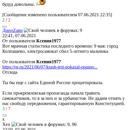
будуд довольны.
[Сообщение изменено пользователем 07.06.2021 22:35]
2
/
2
Дино
Z
ав
p
22:41, 07.06.2021
От пользователя
Ксения1977
Вот мрачная статистика последнего времени: 9 мая: город
Колпашево, электросамокат сбил 5-летнего мальчика
От пользователя
Ксения1977
https://rg.ru/2021/06/07/krash-test-pokazal-opasno...
Отсюда
Ты бы еще с сайта Единой России процитировала.
Если прокремлевская пропаганда начала травить
самокатчиков, то я за них и за урбанистов. Не дадим отнять у
нас свободу передвижения, гарантированную Конституцией.
3
/
7
х
Хех
22:50, 07.06.2021