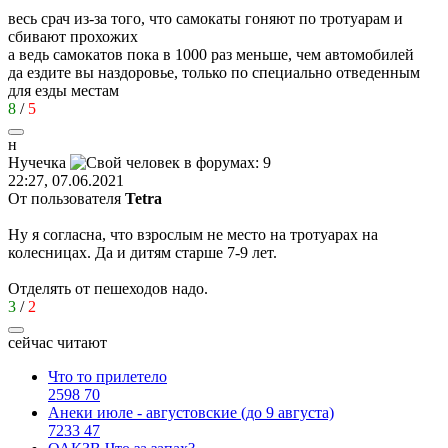
весь срач из-за того, что самокаты гоняют по тротуарам и
сбивают прохожих
а ведь самокатов пока в 1000 раз меньше, чем автомобилей
да ездите вы наздоровье, только по специально отведенным
для езды местам
8
/
5
н
Нучечка
22:27, 07.06.2021
От пользователя
Tetra
Ну я согласна, что взрослым не место на тротуарах на
колесницах. Да и дитям старше 7-9 лет.
Отделять от пешеходов надо.
3
/
2
сейчас читают
Что то прилетело
2598
70
Анеки июле - августовские (до 9 августа)
7233
47