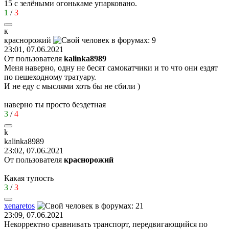
15 с зелёными огонькаме упарковано.
1
/
3
к
краснорожий
23:01, 07.06.2021
От пользователя
kalinka8989
Меня наверно, одну не бесят самокатчики и то что они ездят
по пешеходному тратуару.
И не еду с мыслями хоть бы не сбили )
наверно ты просто бездетная
3
/
4
k
kalinka8989
23:02, 07.06.2021
От пользователя
краснорожий
Какая тупость
3
/
3
xenaretos
23:09, 07.06.2021
Некорректно сравнивать транспорт, передвигающийся по