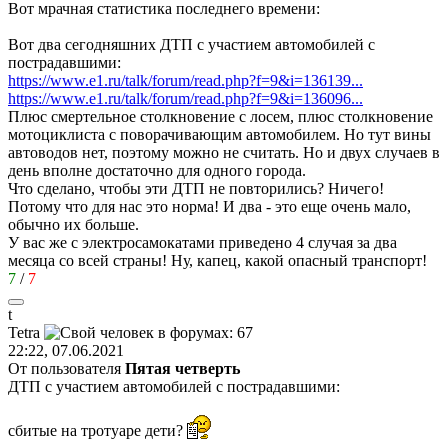
Вот мрачная статистика последнего времени:
Вот два сегодняшних ДТП с участием автомобилей с
пострадавшими:
https://www.e1.ru/talk/forum/read.php?f=9&i=136139...
https://www.e1.ru/talk/forum/read.php?f=9&i=136096...
Плюс смертельное столкновение с лосем, плюс столкновение
мотоциклиста с поворачивающим автомобилем. Но тут вины
автоводов нет, поэтому можно не считать. Но и двух случаев в
день вполне достаточно для одного города.
Что сделано, чтобы эти ДТП не повторились? Ничего!
Потому что для нас это норма! И два - это еще очень мало,
обычно их больше.
У вас же с электросамокатами приведено 4 случая за два
месяца со всей страны! Ну, капец, какой опасный транспорт!
7
/
7
t
Tetra
22:22, 07.06.2021
От пользователя
Пятая четверть
ДТП с участием автомобилей с пострадавшими:
сбитые на тротуаре дети?