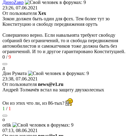
Дино
Z
ав
p
23:26, 07.06.2021
От пользователя
Хех
Зокон должен быть один для фсех. Тем более тут зо
Конституцию и свободу передвижения орутъ
Совершенно верно. Если навальнята требуют свободу
собраний без ограничений, то и свобода передвижения
автомобилистов и самокатчиков тоже должна быть без
ограничений. И то и другое гарантировано Конституцией.
0
/
9
д
Дон
Румат
a
23:38, 07.06.2021
От пользователя
news@e1.ru
Андрей Толмачёв встал на защиту двухколесных
Он из этих что ли, из 86-тых?
1
/
1
o
orlik
07:13, 08.06.2021
От пользователя
news@e1.ru