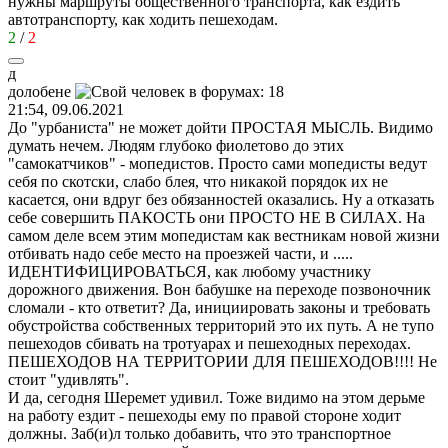
нужны маршруты общественного транспорта, как ездить
автотранспорту, как ходить пешеходам.
2
/
2
д
долобене
21:54, 09.06.2021
До "урбаниста" не может дойти ПРОСТАЯ МЫСЛЬ. Видимо
думать нечем. Людям глубоко фиолетово до этих
"самокатчиков" - мопедистов. Просто сами мопедисты ведут
себя по скотски, слабо блея, что никакой порядок их не
касается, они вдруг без обязанностей оказались. Ну а отказать
себе совершить ПАКОСТЬ они ПРОСТО НЕ В СИЛАХ. На
самом деле всем этим мопедистам как вестникам новой жизни
отбивать надо себе место на проезжей части, и .....
ИДЕНТИФИЦИРОВАТЬСЯ, как любому участнику
дорожного движения. Вон бабушке на переходе позвоночник
сломали - кто ответит? Да, инициировать законы и требовать
обустройства собственных территорий это их путь. А не тупо
пешеходов сбивать на тротуарах и пешеходных переходах.
ПЕШЕХОДОВ НА ТЕРРИТОРИИ ДЛЯ ПЕШЕХОДОВ!!!! Не
стоит "удивлять".
И да, сегодня Шеремет удивил. Тоже видимо на этом дерьме
на работу ездит - пешеходы ему по правой стороне ходит
должны. Заб(и)л только добавить, что это транспортное