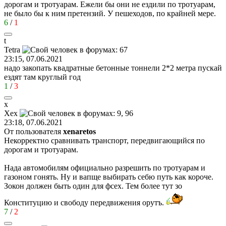
дорогам и тротуарам. Ежели бы они не ездили по тротуарам,
не было бы к ним претензий. У пешеходов, по крайней мере.
6
/
1
t
Tetra
23:15, 07.06.2021
надо закопать квадратные бетонные тоннели 2*2 метра пускай
ездят там круглый год
1
/
3
х
Хех
23:18, 07.06.2021
От пользователя
xenaretos
Некорректно сравнивать транспорт, передвигающийся по
дорогам и тротуарам.
Нада автомобилям официально разрешить по тротуарам и
газоном гонять. Ну и вапще выбирать себю путь как короче.
Зокон должен быть один для фсех. Тем более тут зо
Конституцию и свободу передвижения орутъ.
7
/
2