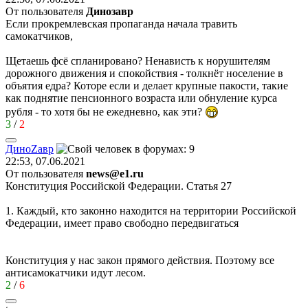
От пользователя
Динозавp
Если прокремлевская пропаганда начала травить
самокатчиков,
Щетаешь фсё спланировано? Ненависть к норушителям
дорожного движения и спокойствия - толкнёт ноcеление в
объятия едра? Которе если и делает крупные пакости, такие
как поднятие пенсионного возраста или обнуление курса
рубля - то хотя бы не ежедневно, как эти?
3
/
2
Дино
Z
ав
p
22:53, 07.06.2021
От пользователя
news@e1.ru
Конституция Российской Федерации. Статья 27
1. Каждый, кто законно находится на территории Российской
Федерации, имеет право свободно передвигаться
Конституция у нас закон прямого действия. Поэтому все
антисамокатчики идут лесом.
2
/
6