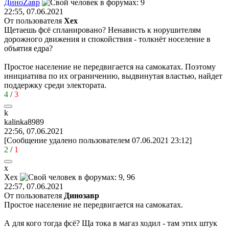
Дино
Z
ав
p
22:55, 07.06.2021
От пользователя
Хех
Щетаешь фсё спланировано? Ненависть к норушителям
дорожного движения и спокойствия - толкнёт ноcеление в
объятия едра?
Простое население не передвигается на самокатах. Поэтому
инициатива по их ограничению, выдвинутая властью, найдет
поддержку среди электората.
4
/
3
k
kalinka8989
22:56, 07.06.2021
[Сообщение удалено пользователем 07.06.2021 23:12]
2
/
1
х
Хех
22:57, 07.06.2021
От пользователя
Динозавp
Простое население не передвигается на самокатах.
А для кого тогда фсё? Ща тока в магаз ходил - там этих штук