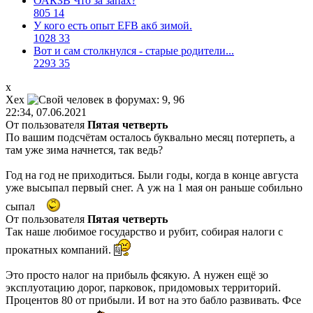
ОАКЗВ Что за запах?
805
14
У кого есть опыт EFB акб зимой.
1028
33
Вот и сам столкнулся - старые родители...
2293
35
х
Хех
22:34, 07.06.2021
От пользователя
Пятая четверть
По вашим подсчётам осталось буквально месяц потерпеть, а
там уже зима начнется, так ведь?
Год на год не приходиться. Были годы, когда в конце августа
уже высыпал первый снег. А уж на 1 мая он раньше собильно
сыпал
От пользователя
Пятая четверть
Так наше любимое государство и рубит, собирая налоги с
прокатных компаний.
Это просто налог на прибыль фсякую. А нужен ещё зо
эксплуотацию дорог, парковок, придомовых территорий.
Процентов 80 от прибыли. И вот на это бабло развивать. Фсе