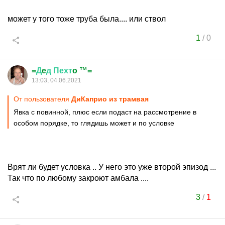
может у того тоже труба была.... или ствол
1
/
0
=
Д
e
д
Пехт
o ™=
13:03, 04.06.2021
От пользователя
ДиКаприо из трамвая
Явка с повинной, плюс если подаст на рассмотрение в
особом порядке, то глядишь может и по условке
Врят ли будет условка .. У него это уже второй эпизод ...
Так что по любому закроют амбала ....
3
/
1