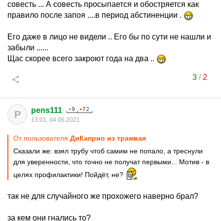
совесть ... А совесть просыпается и обостряется как
правило после запоя ....в период абстиненции .
Его даже в лицо не видели .. Его бы по сути не нашли и
забыли ......
Щас скорее всего закроют года на два ..
3
/
2
pens111
P
13:01, 04.06.2021
От пользователя
ДиКаприо из трамвая
Сказали же: взял трубу чтоб самим не попало, а треснули
для уверенности, что точно не получат первыми... Мотив - в
целях профилактики! Пойдёт, не?
так не для случайного же прохожего наверно брал?
за кем они гнались то?