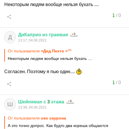
Некоторым людям вообще нельзя бухать ....
1
/
0
ДиКаприо
из
трамвая
Д
13:17, 04.06.2021
От пользователя
=Дед Пехто =™
Некоторым людям вообще нельзя бухать ....
Согласен. Поэтому я пью один....
1
/
0
Шейнкман
с
3
этажа
Ш
13:39, 04.06.2021
От пользователя
око саурона
А это точно допрос. Как будто два кореша общаются