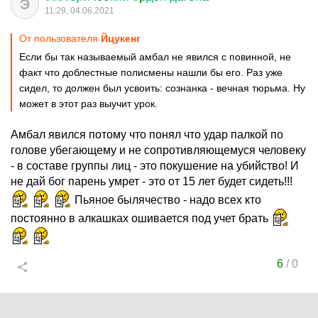
Э
11:29, 04.06.2021
От пользователя
Йцукенг
Если бы так называемый амбал не явился с повинной, не
факт что доблестные полисмены нашли бы его. Раз уже
сидел, то должен был усвоить: сознанка - вечная тюрьма. Ну
может в этот раз выучит урок.
Амбал явился потому что понял что удар палкой по
голове убегающему и не сопротивляющемуся человеку
- в составе группы лиц - это покушение на убийство! И
не дай бог парень умрет - это от 15 лет будет сидеть!!!
Пьяное былячество - надо всех кто
постоянно в алкашках ошивается под учет брать
6
/
0