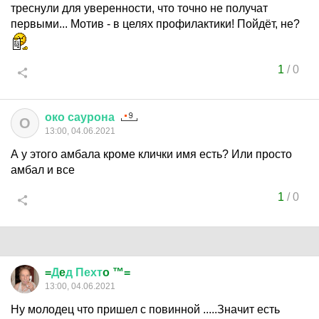
треснули для уверенности, что точно не получат
первыми... Мотив - в целях профилактики! Пойдёт, не?
1
/
0
око
саурона
О
13:00, 04.06.2021
А у этого амбала кроме клички имя есть? Или просто
амбал и все
1
/
0
=
Д
e
д
Пехт
o ™=
13:00, 04.06.2021
Ну молодец что пришел с повинной .....Значит есть