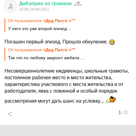
ДиКаприо
из
трамвая
Д
13:08, 04.06.2021
От пользователя
=Дед Пехто =™
У него это уже второй эпизод ...
Погашен первый эпизод. Прошло обнуление.
От пользователя
=Дед Пехто =™
Так что по любому закроют амбала ....
Несовершеннолетние иждивенцы, школьные грамоты,
постоянное рабочее место и место жительства,
характеристика участкового с места жительства и от
работодателя, явка с повинной и особый порядок
рассмотрения могут дать шанс на условку....
1
/
0