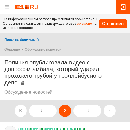
На информационном ресурсе применяются cookie-файлы.
Согласен
Оставаясь на сайте, вы подтверждаете свое
согласие
на
их использование.
Поиск по форумам
Общение
Обсуждение новостей
Полиция опубликовала видео с
допросом амбала, который ударил
прохожего трубой у троллейбусного
депо
Обсуждение новостей
2
эзот
e
рич
ec
кий
о
p
д
e
н
д
a
г
o
н
a