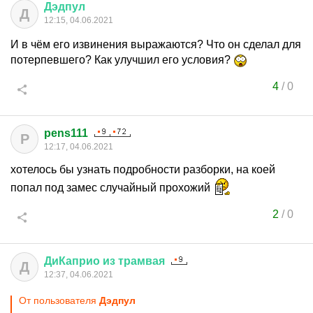
Дэдпул
Д
12:15, 04.06.2021
И в чём его извинения выражаются? Что он сделал для
потерпевшего? Как улучшил его условия?
4
/
0
pens111
P
12:17, 04.06.2021
хотелось бы узнать подробности разборки, на коей
попал под замес случайный прохожий
2
/
0
ДиКаприо
из
трамвая
Д
12:37, 04.06.2021
От пользователя
Дэдпул