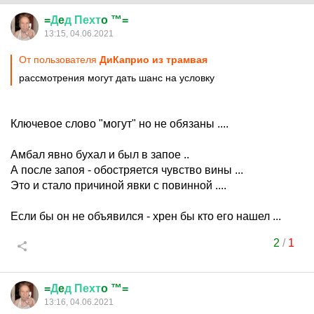
=
Д
e
д
Пехт
o ™=
13:15, 04.06.2021
От пользователя
ДиКаприо из трамвая
рассмотрения могут дать шанс на условку
Ключевое слово "могут" но не обязаны ....
Амбал явно бухал и был в запое ..
А после запоя - обостряется чувство вины ...
Это и стало причиной явки с повинной ....
Если бы он не объявился - хрен бы кто его нашел ...
2
/
1
=
Д
e
д
Пехт
o ™=
13:16, 04.06.2021