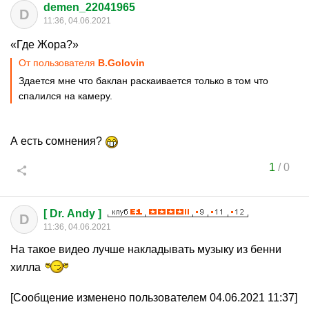
demen_22041965
D
11:36, 04.06.2021
«Где Жора?»
От пользователя
B.Golovin
Здается мне что баклан раскаивается только в том что
спалился на камеру.
А есть сомнения?
1
/
0
[ Dr. Andy ]
D
11:36, 04.06.2021
На такое видео лучше накладывать музыку из бенни
хилла
[Сообщение изменено пользователем 04.06.2021 11:37]