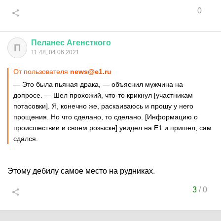
0
Пеланес
Агенсткого
П
11:48, 04.06.2021
От пользователя
news@e1.ru
— Это была пьяная драка, — объяснил мужчина на
допросе. — Шел прохожий, что-то крикнул [участникам
потасовки]. Я, конечно же, раскаиваюсь и прошу у него
прощения. Но что сделано, то сделано. [Информацию о
происшествии и своем розыске] увидел на E1 и пришел, сам
сдался.
Этому дебилу самое место на рудниках.
3
/
0