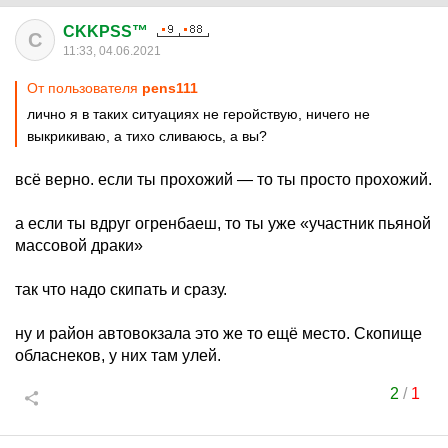
CKKPSS™
C
11:33, 04.06.2021
От пользователя
pens111
лично я в таких ситуациях не геройствую, ничего не
выкрикиваю, а тихо сливаюсь, а вы?
всё верно. если ты прохожий — то ты просто прохожий.
а если ты вдруг огренбаеш, то ты уже «участник пьяной
массовой драки»
так что надо скипать и сразу.
ну и район автовокзала это же то ещё место. Скопище
обласнеков, у них там улей.
2
/
1