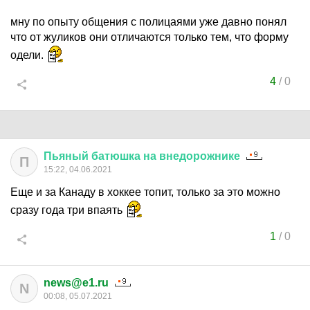
мну по опыту общения с полицаями уже давно понял
что от жуликов они отличаются только тем, что форму
одели.
4
/
0
Пьяный
батюшка
на
внедорожнике
П
15:22, 04.06.2021
Еще и за Канаду в хоккее топит, только за это можно
сразу года три впаять
1
/
0
news@e1.ru
N
00:08, 05.07.2021