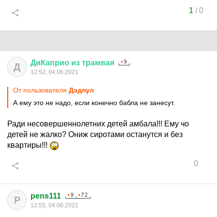
1
/
0
ДиКаприо
из
трамвая
Д
12:52, 04.06.2021
От пользователя
Дэдпул
А ему это не надо, если конечно бабла не занесут.
Ради несовершеннолетних детей амбала!!! Ему чо
детей не жалко? Ониж сиротами останутся и без
квартиры!!!
0
pens111
P
12:55, 04.06.2021