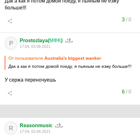
Дак а как я потом домой поеду, я пьяным не езжу
больше!!!
3
/
0
Prostozlaya(
МФК
)
P
17:04, 03.06.2021
От пользователя
Australia's biggest wanker
Дак а как я потом домой поеду, я пьяным не езжу больше!!!
У сержа переночуешь
6
/
0
Reasonmusic
R
17:04, 03.06.2021