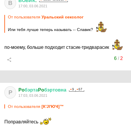
ВОВИК
.
В
17:00, 03.06.2021
От пользователя
Уральский сексолог
Или тебя лучше теперь называть -- Славик?
по-моему, больше подходит стасик-тридварасик
6
/
2
Po
бэрта
Po
бэртовна
P
17:03, 03.06.2021
От пользователя
[К'Jl'Ю'4]™
Поправляйтесь