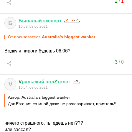
2
/
1
Бывалый
эксперт
Б
16:53, 03.06.2021
От пользователя
Australia's biggest wanker
Водку и пироги будешь 06.06?
3
/
0
V
ральский
пол
Z
толог
V
16:54, 03.06.2021
Автор: Australia's biggest wanker
Дак Евгения со мной даже не разговаривает, приятель!!!
ничего страшного, ты едешь нет???
или зассал?