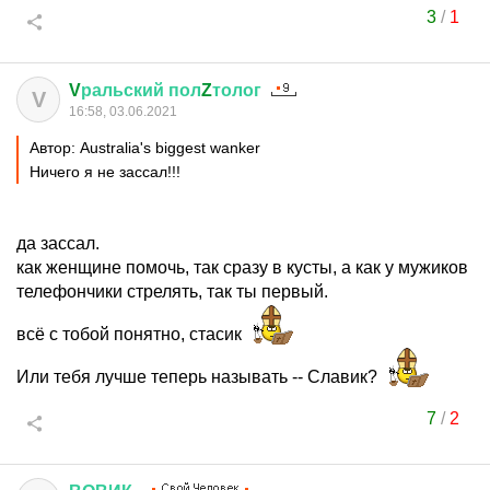
3
/
1
V
ральский
пол
Z
толог
V
16:58, 03.06.2021
Автор: Australia's biggest wanker
Ничего я не зассал!!!
да зассал.
как женщине помочь, так сразу в кусты, а как у мужиков
телефончики стрелять, так ты первый.
всё с тобой понятно, стасик
Или тебя лучше теперь называть -- Славик?
7
/
2