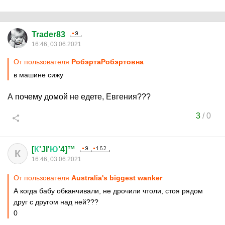
Trader83
16:46, 03.06.2021
От пользователя
PoбэртаPoбэртовна
в машине сижу
А почему домой не едете, Евгения???
3
/
0
[
К
'Jl'
Ю
'4]™
К
16:46, 03.06.2021
От пользователя
Australia's biggest wanker
А когда бабу обканчивали, не дрочили чтоли, стоя рядом
друг с другом над ней???
0