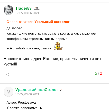
Trader83
17:05, 03.06.2021
От пользователя
Уральский сексолог
да зассал.
как женщине помочь, так сразу в кусты, а как у мужиков
телефончики стрелять, так ты первый.
всё с тобой понятно, стасик
Напишите мне адрес Евгении, приятель, ничего я не в
кусты!!!
5
/
2
V
ральский
пол
Z
толог
V
17:05, 03.06.2021
Автор: Prostozlaya
У сержа переночуешь