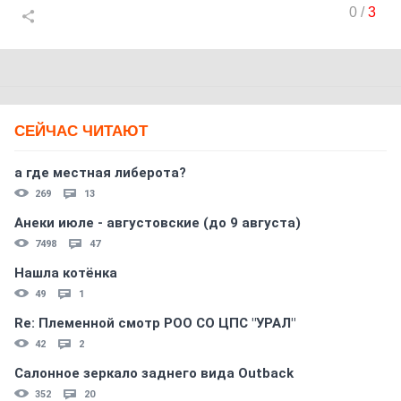
0
/
3
СЕЙЧАС ЧИТАЮТ
а где местная либерота?
269
13
Анеки июле - августовские (до 9 августа)
7498
47
Нашла котёнка
49
1
Re: Племеннoй смoтр РOO CO ЦПС "УРАЛ"
42
2
Салонное зеркало заднего вида Outback
352
20