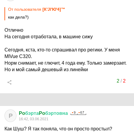
От пользователя
[К'Jl'Ю'4]™
как дела?)
Отлично
На сегодня отработала, в машине сижу
Сегодня, кста, кто-то спрашивал про регики. У меня
MIVue C320.
Норм снимает, не глючит, 4 года ему. Только замерзает.
Но и мой самый дешевый из линейки
2
/
2
Po
бэрта
Po
бэртовна
P
16:42, 03.06.2021
Как Шуш? Я так поняла, что он просто простыл?