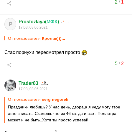
2
/
1
Prostozlaya(
МФК
)
P
17:03, 03.06.2021
От пользователя
Кролик)))...
Стас порнухи пересмотрел просто
5
/
2
Trader83
17:03, 03.06.2021
От пользователя
cerg negoreli
Праздники любишь? У нас день, двора,а я уеду,могу твое
авто зписать..Скажешь что из 46 кв. да и все . Поллитра
может и не быть..Хотя ты просто успевай