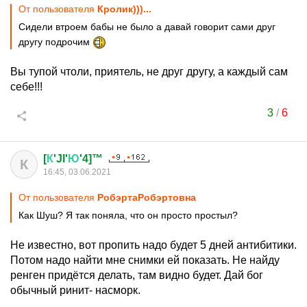
От пользователя
Кролик)))...
Сидели втроем бабы не было а давай говорит сами друг
другу подрочим
Вы тупой чтоли, приятель, не друг другу, а каждый сам
себе!!!
3
/
6
[
К
'Jl'
Ю
'4]™
К
16:45, 03.06.2021
От пользователя
PoбэртаPoбэртовна
Как Шуш? Я так поняла, что он просто простыл?
Не известно, вот пропить надо будет 5 дней антибитики.
Потом надо найти мне снимки ей показать. Не найду
ренген придётся делать, там видно будет. Дай бог
обычный ринит- насморк.