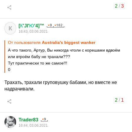
2
/
3
[
К
'Jl'
Ю
'4]™
К
16:43, 03.06.2021
От пользователя
Australia's biggest wanker
А что такого, Артур, Вы никогда чтоли с корешами вдвоём
или втроём бабу не трахали???
Тут практически то же самое!!!
0
Трахать, трахали груповушку бабами, но вместе не
надрачивали.
2
/
1
Trader83
16:44, 03.06.2021