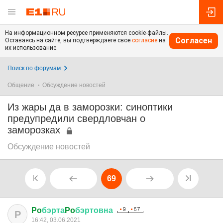
На информационном ресурсе применяются cookie-файлы.
Согласен
Оставаясь на сайте, вы подтверждаете свое
согласие
на
их использование.
Поиск по форумам
Общение
Обсуждение новостей
Из жары да в заморозки: синоптики
предупредили свердловчан о
заморозках
Обсуждение новостей
69
Po
бэрта
Po
бэртовна
P
16:42, 03.06.2021