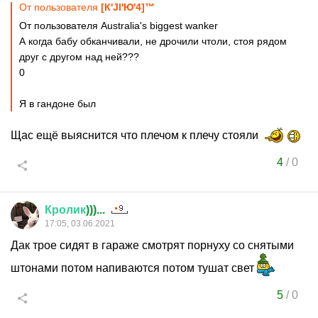
От пользователя
[К'Jl'Ю'4]™
От пользователя Australia's biggest wanker
А когда бабу обканчивали, не дрочили чтоли, стоя рядом
друг с другом над ней???
0
Я в гандоне был
Щас ещё выяснится что плечом к плечу стояли
4
/
0
Кролик
)))...
17:05, 03.06.2021
Дак трое сидят в гараже смотрят порнуху со снятыми
штонами потом напиваются потом тушат свет
5
/
0