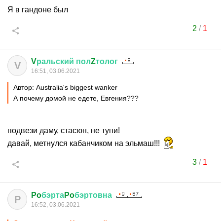
Я в гандоне был
2
/
1
V
ральский
пол
Z
толог
V
16:51, 03.06.2021
Автор: Australia's biggest wanker
А почему домой не едете, Евгения???
подвези даму, стасюн, не тупи!
давай, метнулся кабанчиком на эльмаш!!!
3
/
1
Po
бэрта
Po
бэртовна
P
16:52, 03.06.2021