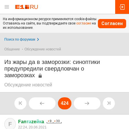
На информационном ресурсе применяются cookie-файлы.
Согласен
Оставаясь на сайте, вы подтверждаете свое
согласие
на
их использование.
Поиск по форумам
Общение
Обсуждение новостей
Из жары да в заморозки: синоптики
предупредили свердловчан о
заморозках
Обсуждение новостей
424
Fan
та
ze
йк
a
F
22:24, 20.06.2021