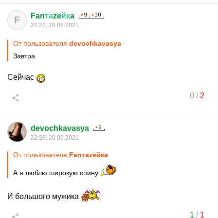
Fan
та
ze
йк
a
F
22:27, 20.06.2021
От пользователя
devochkavasya
Завтра
Сейчас
0
/
2
devochkavasya
22:28, 20.06.2021
От пользователя
Fanтаzeйкa
А я люблю широкую спину
И большого мужика
1
/
1