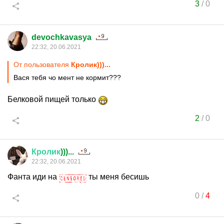
3
/
0
devochkavasya
22:32, 20.06.2021
От пользователя
Кролик)))...
Вася тебя чо мент не кормит???
Белковой пищей только
2
/
0
Кролик
)))...
22:32, 20.06.2021
Фанта иди на
ты меня бесишь
0
/
4