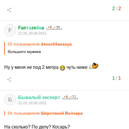
2
/
2
Fan
та
ze
йк
a
F
22:29, 20.06.2021
От пользователя
devochkavasya
большого мужика
Ну у меня не под 2 метра
чуть ниже
1
/
1
Бывалый
эксперт
Б
22:29, 20.06.2021
От пользователя
Шерстяной Волчара
На сколько? По делу? Косарь?