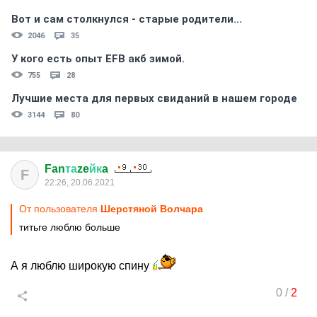
Вот и сам столкнулся - старые родители...
2046
35
У кого есть опыт EFB акб зимой.
755
28
Лучшие места для первых свиданий в нашем городе
3144
80
Fan
та
ze
йк
a
F
22:26, 20.06.2021
От пользователя
Шерстяной Волчара
титьге люблю больше
А я люблю широкую спину
0
/
2