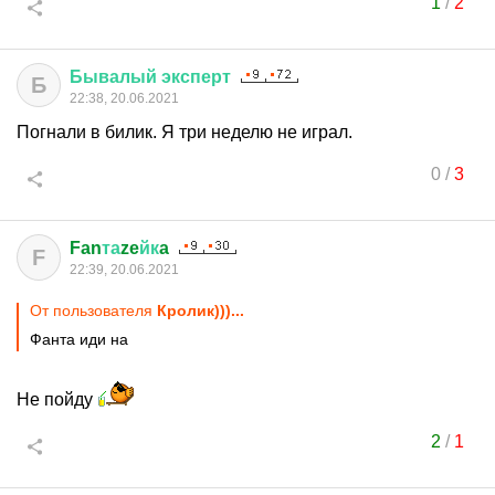
1
/
2
Бывалый
эксперт
Б
22:38, 20.06.2021
Погнали в билик. Я три неделю не играл.
0
/
3
Fan
та
ze
йк
a
F
22:39, 20.06.2021
От пользователя
Кролик)))...
Фанта иди на
Не пойду
2
/
1