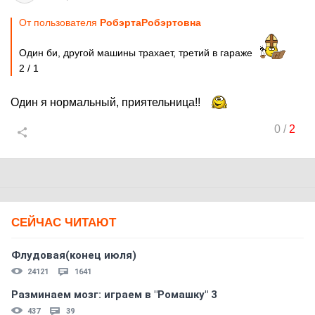
От пользователя
PoбэртаPoбэртовна
Один би, другой машины трахает, третий в гараже
2 / 1
Один я нормальный, приятельница!!
0
/
2
СЕЙЧАС ЧИТАЮТ
Флудовая(конец июля)
24121
1641
Разминаем мозг: играем в "Ромашку" 3
437
39