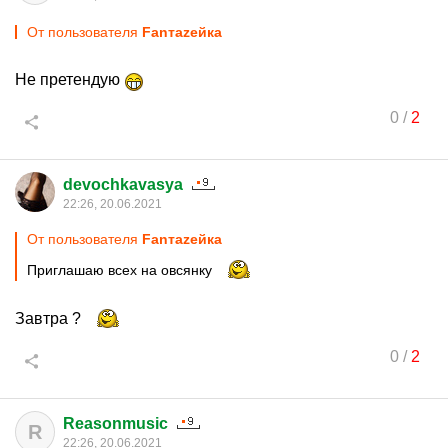
От пользователя
Fanтаzeйкa
Не претендую
0
/
2
devochkavasya
22:26, 20.06.2021
От пользователя
Fanтаzeйкa
Приглашаю всех на овсянку
Завтра ?
0
/
2
Reasonmusic
R
22:26, 20.06.2021