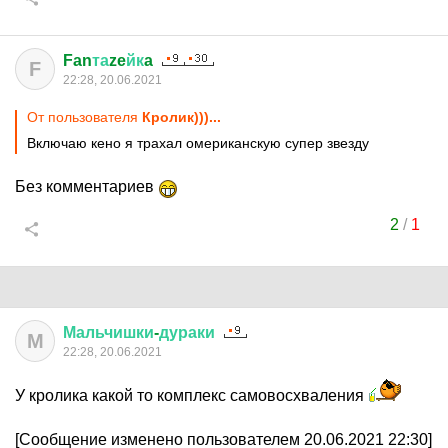
Fan
та
ze
йк
a
F
22:28, 20.06.2021
От пользователя
Кролик)))...
Включаю кено я трахал омериканскую супер звезду
Без комментариев
2
/
1
Мальчишки
-
дураки
М
22:28, 20.06.2021
У кролика какой то комплекс самовосхваления
[Сообщение изменено пользователем 20.06.2021 22:30]