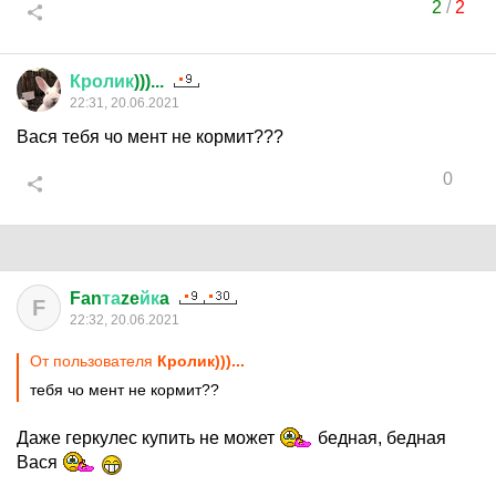
2
/
2
Кролик
)))...
22:31, 20.06.2021
Вася тебя чо мент не кормит???
0
Fan
та
ze
йк
a
F
22:32, 20.06.2021
От пользователя
Кролик)))...
тебя чо мент не кормит??
Даже геркулес купить не может
бедная, бедная
Вася