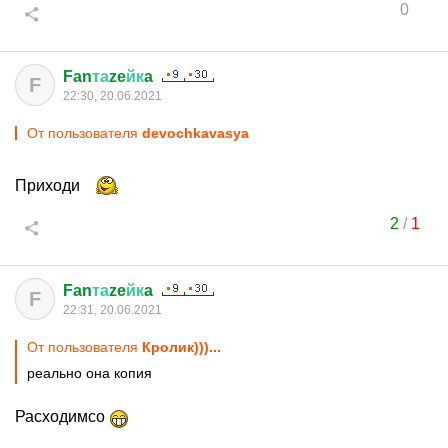
0
Fan
та
ze
йк
a
F
22:30, 20.06.2021
От пользователя
devochkavasya
Приходи
2
/
1
Fan
та
ze
йк
a
F
22:31, 20.06.2021
От пользователя
Кролик)))...
реально она копия
Расходимсо