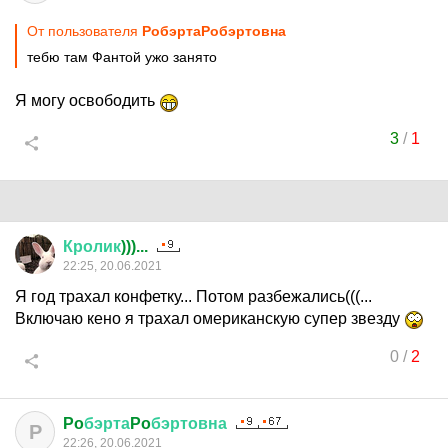
От пользователя
PoбэртаPoбэртовна
тебю там Фантой ужо занято
Я могу освободить
3
/
1
Кролик
)))...
22:25, 20.06.2021
Я год трахал конфетку... Потом разбежались(((...
Включаю кено я трахал омериканскую супер звезду
0
/
2
Po
бэрта
Po
бэртовна
P
22:26, 20.06.2021