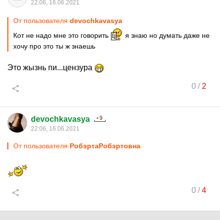
22:06, 16.06.2021
От пользователя
devochkavasya
Кот не надо мне это говорить
я знаю но думать даже не
хочу про это ты ж знаешь
Это жызнь пи...цензура
0
/
2
devochkavasya
22:06, 16.06.2021
От пользователя
PoбэртаPoбэртовна
0
/
4