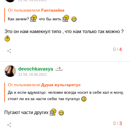
21:58, 16.06.2021
От пользователя
Fanтаzeйкa
Как зачем?
что бы жить
Это он нам намекнул типо , что нам только так можно ?
0
/
4
devochkavasya
21:59, 16.06.2021
От пользователя
Дурак вульгаритус
Да и если вдуматцо: человек всегда носит в себе кал и мочу,
стоит ли из-за части себю так пугатцо
Пугают части других
0
/
3