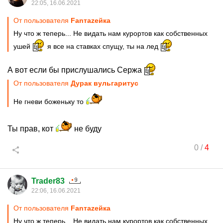
22:05, 16.06.2021
От пользователя
Fanтаzeйкa
Ну что ж теперь... Не видать нам курортов как собственных
ушей
я все на ставках спущу, ты на лед
А вот если бы прислушались Сержа
От пользователя
Дурак вульгаритус
Не гневи боженьку то
Ты прав, кот
не буду
0
/
4
Trader83
22:06, 16.06.2021
От пользователя
Fanтаzeйкa
Ну что ж теперь... Не видать нам курортов как собственных