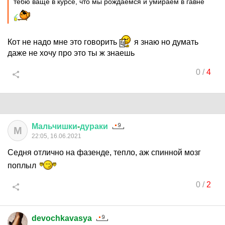
тебю ваще в курсе, что мы рождаемся и умираем в гавне
Кот не надо мне это говорить
я знаю но думать
даже не хочу про это ты ж знаешь
0
/
4
Мальчишки
-
дураки
М
22:05, 16.06.2021
Седня отлично на фазенде, тепло, аж спинной мозг
поплыл
0
/
2
devochkavasya