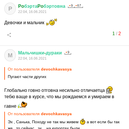
Po
бэрта
Po
бэртовна
P
22:04, 16.06.2021
Девочки и мальчик
1
/
2
Мальчишки
-
дураки
М
22:04, 16.06.2021
От пользователя
devochkavasya
Пугают части других
Глобально говно отговна несильно отличаетца
тебю ваще в курсе, что мы рождаемся и умираем в
гавне
От пользователя
devochkavasya
Эх , Санька, Походу не так мы живем
а вот если бы так
же , то сейчас , эх... на курортах были