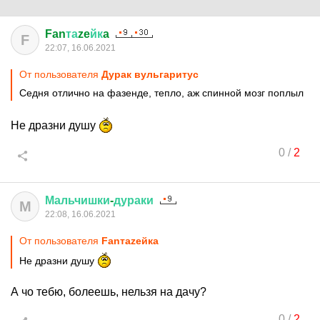
Fan
та
ze
йк
a
F
22:07, 16.06.2021
От пользователя
Дурак вульгаритус
Седня отлично на фазенде, тепло, аж спинной мозг поплыл
Не дразни душу
0
/
2
Мальчишки
-
дураки
М
22:08, 16.06.2021
От пользователя
Fanтаzeйкa
Не дразни душу
А чо тебю, болеешь, нельзя на дачу?
0
/
2