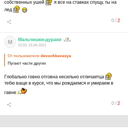
собственных ушей
я все на ставках спущу, ты на
лед
0
/
2
Мальчишки
-
дураки
М
22:03, 16.06.2021
От пользователя
devochkavasya
Пугают части других
Глобально говно отговна несильно отличаетца
тебю ваще в курсе, что мы рождаемся и умираем в
гавне
0
/
2