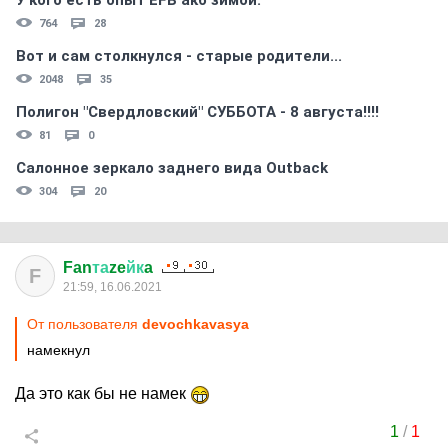
У кого есть опыт EFB акб зимой.
764
28
Вот и сам столкнулся - старые родители...
2048
35
Полигон "Свердловский" СУББОТА - 8 августа!!!!
81
0
Салонное зеркало заднего вида Outback
304
20
Fan
та
ze
йк
a
F
21:59, 16.06.2021
От пользователя
devochkavasya
намекнул
Да это как бы не намек
1
/
1