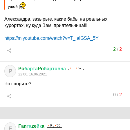
ушей
Александра, зазырьте, какие бабы на реальных
курортах, ну куда Вам, приятельница!!!
https://m.youtube.com/watch?v=T_IalGSA_5Y
2
/
2
Po
бэрта
Po
бэртовна
P
22:06, 16.06.2021
Чо спорите?
0
/
2
Fan
та
ze
йк
a
F