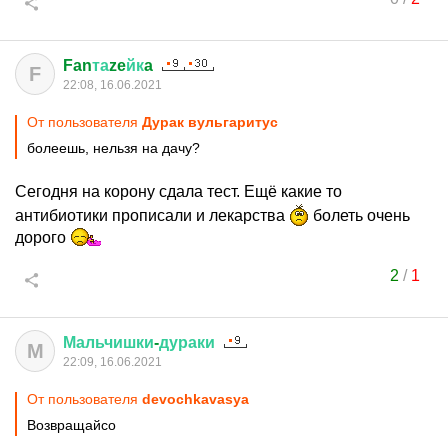
Fan
та
ze
йк
a
F
22:08, 16.06.2021
От пользователя
Дурак вульгаритус
болеешь, нельзя на дачу?
Сегодня на корону сдала тест. Ещё какие то
антибиотики прописали и лекарства
болеть очень
дорого
2
/
1
Мальчишки
-
дураки
М
22:09, 16.06.2021
От пользователя
devochkavasya
Возвращайсо