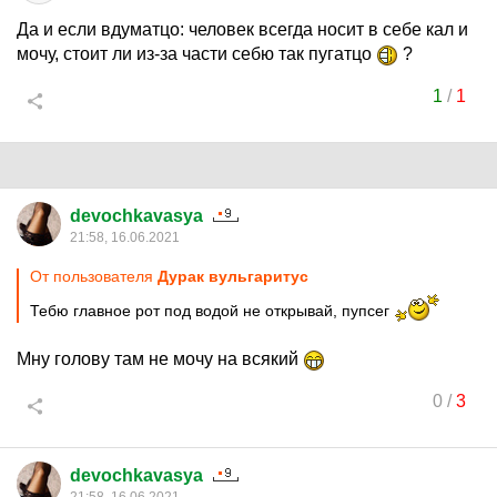
Да и если вдуматцо: человек всегда носит в себе кал и
мочу, стоит ли из-за части себю так пугатцо
?
1
/
1
devochkavasya
21:58, 16.06.2021
От пользователя
Дурак вульгаритус
Тебю главное рот под водой не открывай, пупсег
Мну голову там не мочу на всякий
0
/
3
devochkavasya