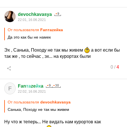
devochkavasya
22:01, 16.06.2021
От пользователя
Fanтаzeйкa
Да это как бы не намек
Эх , Санька, Походу не так мы живем
а вот если бы
так же , то сейчас , эх... на курортах были
0
/
4
Fan
та
ze
йк
a
F
22:02, 16.06.2021
От пользователя
devochkavasya
Санька, Походу не так мы живем
Ну что ж теперь... Не видать нам курортов как