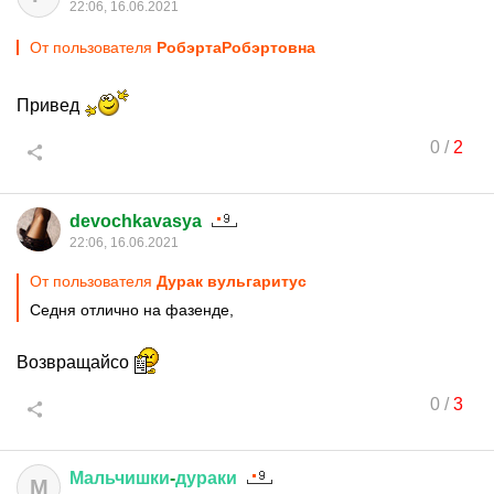
22:06, 16.06.2021
От пользователя
PoбэртаPoбэртовна
Привед
0
/
2
devochkavasya
22:06, 16.06.2021
От пользователя
Дурак вульгаритус
Седня отлично на фазенде,
Возвращайсо
0
/
3
Мальчишки
-
дураки
М