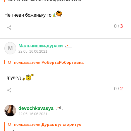
Не гневи боженьку то
0
/
3
Мальчишки
-
дураки
М
22:05, 16.06.2021
От пользователя
PoбэртаPoбэртовна
Прувед
0
/
2
devochkavasya
22:05, 16.06.2021
От пользователя
Дурак вульгаритус